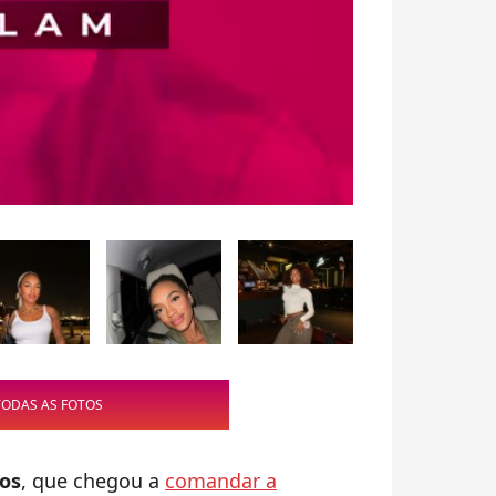
TODAS AS FOTOS
os
, que chegou a
comandar a