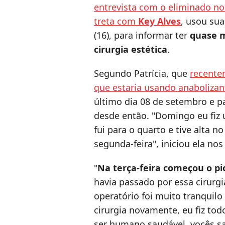
entrevista com o eliminado no 
treta com
Key Alves
, usou sua
(16), para informar ter
quase 
cirurgia estética
.
Segundo Patrícia, que
recente
que estaria usando anabolizan
último dia 08 de setembro e 
desde então. "Domingo eu fiz u
fui para o quarto e tive alta n
segunda-feira", iniciou ela nos 
"
Na terça-feira começou o pi
havia passado por essa cirurgi
operatório foi muito tranquil
cirurgia novamente, eu fiz to
ser humano saudável, vocês s