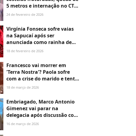
5 metros e internação no CTI:
como foi o acidente de
24 de fevereiro de 2026
Danielle Winits e Thiago
Fragoso que vai render
Virgínia Fonseca sofre vaias
indenização depois de longa
na Sapucaí após ser
batalha na Justiça
anunciada como rainha de
bateria da Grande Rio; vídeo
18 de fevereiro de 2026
Francesco vai morrer em
'Terra Nostra'? Paola sofre
com a crise do marido e tenta
salvá-lo a qualquer custo
18 de março de 2026
Embriagado, Marco Antonio
Gimenez vai parar na
delegacia após discussão com
a mãe; Luciana Gimenez
16 de março de 2026
toma atitude para proteger
Vera