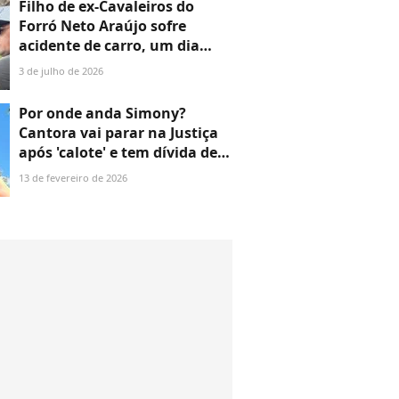
Filho de ex-Cavaleiros do
Forró Neto Araújo sofre
acidente de carro, um dia
após morte do pai e na
3 de julho de 2026
estrada para o velório; saiba
estado de saúde
Por onde anda Simony?
Cantora vai parar na Justiça
após 'calote' e tem dívida de
mais de R$ 20 mil com
13 de fevereiro de 2026
hospital