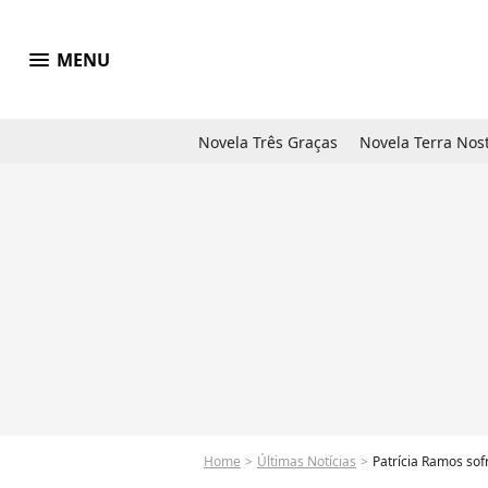
menu
MENU
Novela Três Graças
Novela Terra Nos
Home
Últimas Notícias
Patrícia Ramos sofr