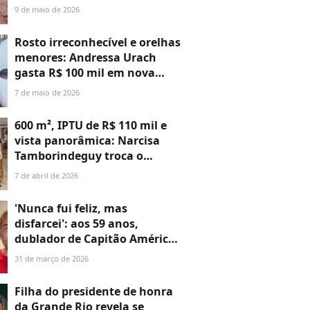
divide opiniões com
9 de maio de 2026
'resultado' de plástica de R$
100 mil. 'Assusta de um jeito
Rosto irreconhecível e orelhas
bom'
menores: Andressa Urach
gasta R$ 100 mil em nova
plástica e choca com antes e
7 de maio de 2026
depois. 'Vou voltar a ter 23
anos'
600 m², IPTU de R$ 110 mil e
vista panorâmica: Narcisa
Tamborindeguy troca o
icônico Chopin por
7 de abril de 2026
apartamento em edifício de
R$ 48 milhões no Cap Ferrat;
'Nunca fui feliz, mas
especialista imobiliária
disfarcei': aos 59 anos,
analisa a estratégia
dublador de Capitão América
publica carta de despedida
31 de março de 2026
angustiante nas redes
sociais, é socorrido e levado a
Filha do presidente de honra
hospital
da Grande Rio revela se