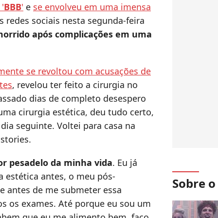
'
BBB
'
e
se envolveu em uma imensa
s redes sociais nesta segunda-feira
morrido após complicações em uma
mente se revoltou com acusações de
tes
, revelou ter feito a cirurgia no
passado dias de completo desespero
ma cirurgia estética, deu tudo certo,
o dia seguinte. Voltei para casa na
stories.
or pesadelo da minha vida
. Eu já
a estética antes, o meu pós-
Sobre 
o e antes de me submeter essa
dos os exames. Até porque eu sou um
abem que eu me alimento bem, faço