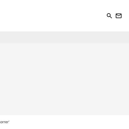
search
newsletter
orrer'