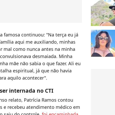
, a famosa continuou: "Na terça eu já
amília aqui me auxiliando, minhas
ar mal como nunca antes na minha
e convulsionava desmaiada. Minha
nha mãe não sabia o que fazer. Ali eu
alha espiritual, já que não havia
ra aquilo acontecer".
ser internada no CTI
so relato, Patrícia Ramos contou
es e recebeu atendimento médico em
o saiu do controle,
foi encaminhada