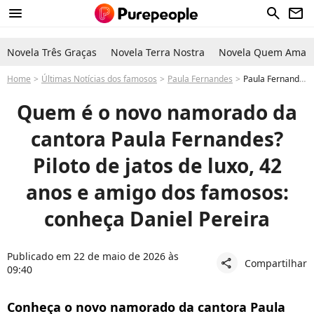
menu
search
newsletter
Novela Três Graças
Novela Terra Nostra
Novela Quem Ama C
Home
Últimas Notícias dos famosos
Paula Fernandes
Paula Fernandes namorado: piloto famoso no Instagram conquista coração da cantora sertaneja e assume romance; fotos
Quem é o novo namorado da
cantora Paula Fernandes?
Piloto de jatos de luxo, 42
anos e amigo dos famosos:
conheça Daniel Pereira
Publicado em 22 de maio de 2026 às
Compartilhar
share
09:40
Conheça o novo namorado da cantora Paula