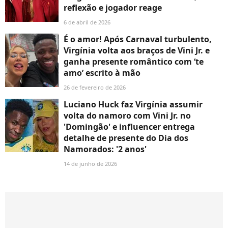
reflexão e jogador reage
6 de abril de 2026
É o amor! Após Carnaval turbulento,
Virgínia volta aos braços de Vini Jr. e
ganha presente romântico com ‘te
amo’ escrito à mão
26 de fevereiro de 2026
Luciano Huck faz Virgínia assumir
volta do namoro com Vini Jr. no
'Domingão' e influencer entrega
detalhe de presente do Dia dos
Namorados: '2 anos'
14 de junho de 2026