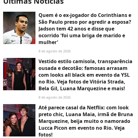
Últimas Notícias
Quem é o ex-jogador do Corinthians e
São Paulo preso por agredir a esposa?
Jadson tem 42 anos e disse que
ocorrido 'foi uma briga de marido e
mulher'
8 de agosto de 2026
Vestido estilo camisola, transparência
ousada e decotão: famosas arrasam
com looks all black em evento da YSL
no Rio. Veja fotos de Vitória Strada,
Bela Gil, Luana Marquezine e mais!
8 de agosto de 2026
Até parece casal da Netflix: com look
preto chic, Luana Maia, irmã de Bruna
Marquezine, beija muito o namorado
Lucca Picon em evento no Rio. Veja
fotos!