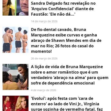
Sandra Delgado faz revelação no
'Arquivo Confidencial' diante de
Faustão: 'Ele não dá...'
14 de março de 2026
De fio-dental cavado, Bruna
Marquezine exibe curvas e ganha
abraço de Shawn Mendes em dia de
mar no Rio; 26 fotos do casal do
momento!
26 de março de 2026
A lição de vida de Bruna Marquezine
sobre o amor romântico que é um
verdadeiro 'abraço na alma' para quem
sofre de dependência emocional
4 de março de 2026
'Evoluí': após festa com 'cara de
enterro' ao lado de Vini Jr., Virgínia
surge sozinha de vermelho fatal, faz