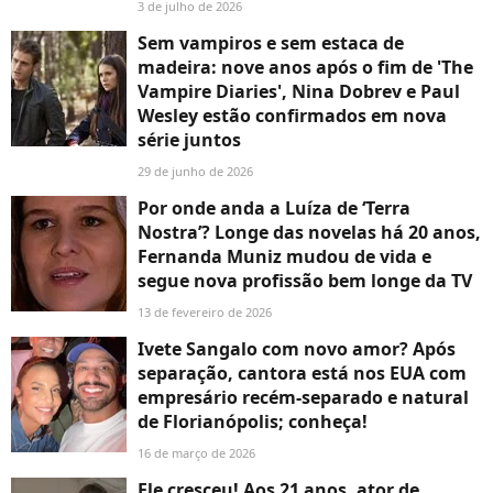
3 de julho de 2026
Sem vampiros e sem estaca de
madeira: nove anos após o fim de 'The
Vampire Diaries', Nina Dobrev e Paul
Wesley estão confirmados em nova
série juntos
29 de junho de 2026
Por onde anda a Luíza de ‘Terra
Nostra’? Longe das novelas há 20 anos,
Fernanda Muniz mudou de vida e
segue nova profissão bem longe da TV
13 de fevereiro de 2026
Ivete Sangalo com novo amor? Após
separação, cantora está nos EUA com
empresário recém-separado e natural
de Florianópolis; conheça!
16 de março de 2026
Ele cresceu! Aos 21 anos, ator de