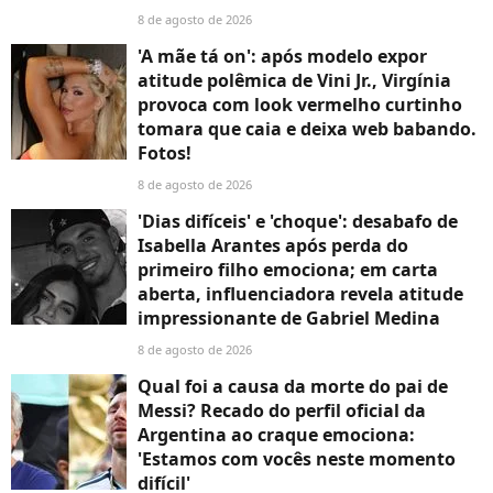
8 de agosto de 2026
'A mãe tá on': após modelo expor
atitude polêmica de Vini Jr., Virgínia
provoca com look vermelho curtinho
tomara que caia e deixa web babando.
Fotos!
8 de agosto de 2026
'Dias difíceis' e 'choque': desabafo de
Isabella Arantes após perda do
primeiro filho emociona; em carta
aberta, influenciadora revela atitude
impressionante de Gabriel Medina
8 de agosto de 2026
Qual foi a causa da morte do pai de
Messi? Recado do perfil oficial da
Argentina ao craque emociona:
'Estamos com vocês neste momento
difícil'