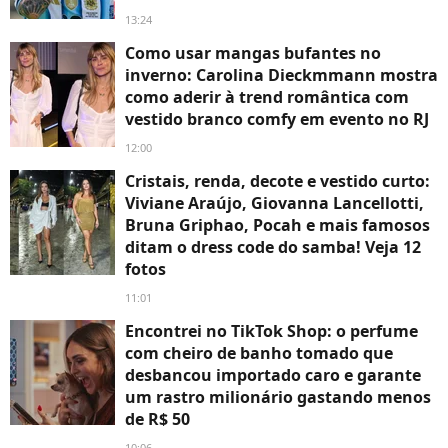
13:24
Como usar mangas bufantes no
inverno: Carolina Dieckmmann mostra
como aderir à trend romântica com
vestido branco comfy em evento no RJ
12:00
Cristais, renda, decote e vestido curto:
Viviane Araújo, Giovanna Lancellotti,
Bruna Griphao, Pocah e mais famosos
ditam o dress code do samba! Veja 12
fotos
11:01
Encontrei no TikTok Shop: o perfume
com cheiro de banho tomado que
desbancou importado caro e garante
um rastro milionário gastando menos
de R$ 50
10:06