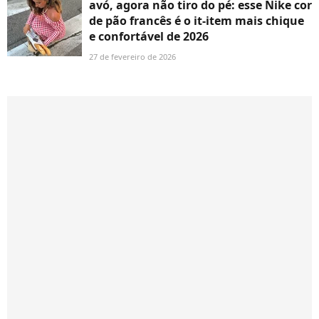
avó, agora não tiro do pé: esse Nike cor
de pão francês é o it-item mais chique
e confortável de 2026
27 de fevereiro de 2026