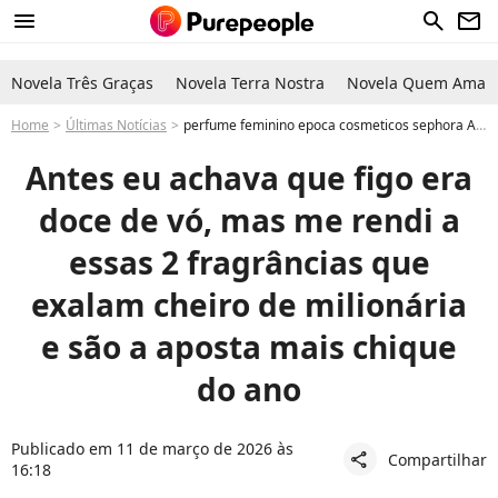
menu
search
newsletter
Novela Três Graças
Novela Terra Nostra
Novela Quem Ama C
Home
Últimas Notícias
perfume feminino epoca cosmeticos sephora Antes eu achava que figo era doce de vó, mas me rendi a essas 2 fragrâncias que exalam cheiro de milionária e são a aposta mais chique do ano
Antes eu achava que figo era
doce de vó, mas me rendi a
essas 2 fragrâncias que
exalam cheiro de milionária
e são a aposta mais chique
do ano
Publicado em 11 de março de 2026 às
Compartilhar
share
16:18