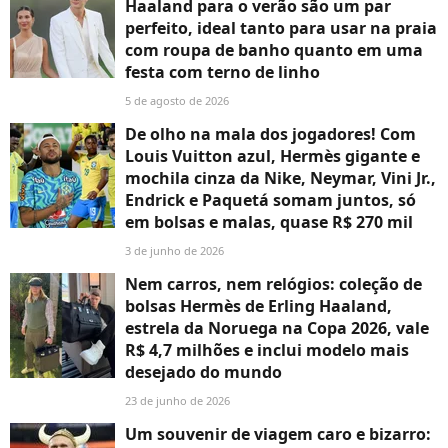
Haaland para o verão são um par
perfeito, ideal tanto para usar na praia
com roupa de banho quanto em uma
festa com terno de linho
5 de agosto de 2026
De olho na mala dos jogadores! Com
Louis Vuitton azul, Hermès gigante e
mochila cinza da Nike, Neymar, Vini Jr.,
Endrick e Paquetá somam juntos, só
em bolsas e malas, quase R$ 270 mil
3 de junho de 2026
Nem carros, nem relógios: coleção de
bolsas Hermès de Erling Haaland,
estrela da Noruega na Copa 2026, vale
R$ 4,7 milhões e inclui modelo mais
desejado do mundo
23 de junho de 2026
Um souvenir de viagem caro e bizarro: