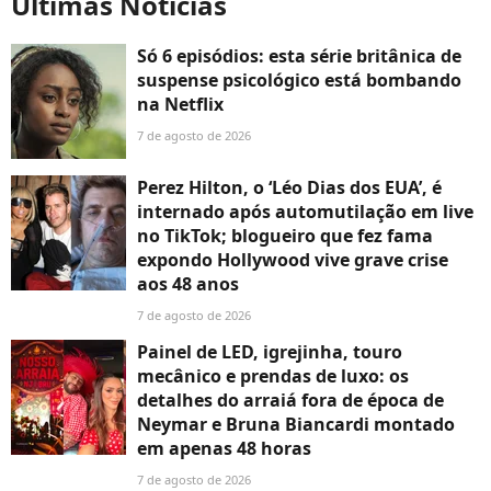
Últimas Notícias
Só 6 episódios: esta série britânica de
suspense psicológico está bombando
na Netflix
7 de agosto de 2026
Perez Hilton, o ‘Léo Dias dos EUA’, é
internado após automutilação em live
no TikTok; blogueiro que fez fama
expondo Hollywood vive grave crise
aos 48 anos
7 de agosto de 2026
Painel de LED, igrejinha, touro
mecânico e prendas de luxo: os
detalhes do arraiá fora de época de
Neymar e Bruna Biancardi montado
em apenas 48 horas
7 de agosto de 2026