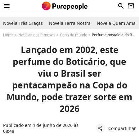
menu
search
newsletter
Novela Três Graças
Novela Terra Nostra
Novela Quem Ama C
Home
Notícias dos famosos
Copa do mundo
Perfume nostalgia do Boticário: lançado em 2002, viu o Brasil ser pentacampeão e pode trazer sorte na Copa do Mundo de 2026
Lançado em 2002, este
perfume do Boticário, que
viu o Brasil ser
pentacampeão na Copa do
Mundo, pode trazer sorte em
2026
Publicado em 4 de junho de 2026 às
Compartilhar
share
08:48