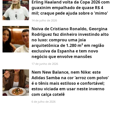
Erling Haaland volta da Copa 2026 com
guaxinim empalhado de quase R$ 4
mil; craque pede ajuda sobre o 'mimo'
14 de julho de 2026
Noiva de Cristiano Ronaldo, Georgina
Rodríguez faz dinheiro investindo alto
no luxo: comprou uma joia
arquitetônica de 1.280 m² em região
exclusiva da Espanha e tem novo
negócio que envolve mansões
17 de junho de 2026
Nem New Balance, nem Nike: este
Adidas Samba na cor 'arroz com polvo'
é o tênis mais estiloso e confortável;
estou viciada em usar neste inverno
com calça cotelê
6 de julho de 2026