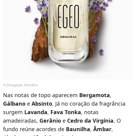
© Divulgação, Boticário
Nas notas de topo aparecem
Bergamota
,
Gálbano
e
Absinto
. Já no coração da fragrância
surgem
Lavanda
,
Fava Tonka
, notas
amadeiradas,
Gerânio
e
Cedro da Virgínia
. O
fundo reúne acordes de
Baunilha
,
Âmbar
,