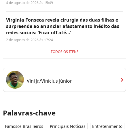
4 de agosto de 2026 às 15:49
Virgínia Fonseca revela cirurgia das duas filhas e
surpreende ao anunciar afastamento inédito das
redes sociais: ‘Ficar off até...’
2 de agosto de 2026 às 17:24
TODOS OS ITENS
chevron_right
Vini Jr./Vinícius Júnior
Palavras-chave
Famosos Brasileiros
Principais Notícias
Entretenimento