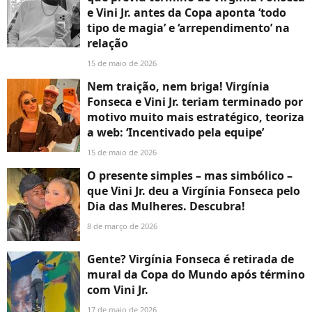
e Vini Jr. antes da Copa aponta ‘todo
tipo de magia’ e ‘arrependimento’ na
relação
15 de maio de 2026
Nem traição, nem briga! Virgínia
Fonseca e Vini Jr. teriam terminado por
motivo muito mais estratégico, teoriza
a web: ‘Incentivado pela equipe’
15 de maio de 2026
O presente simples – mas simbólico –
que Vini Jr. deu a Virgínia Fonseca pelo
Dia das Mulheres. Descubra!
8 de março de 2026
Gente? Virgínia Fonseca é retirada de
mural da Copa do Mundo após término
com Vini Jr.
17 de maio de 2026