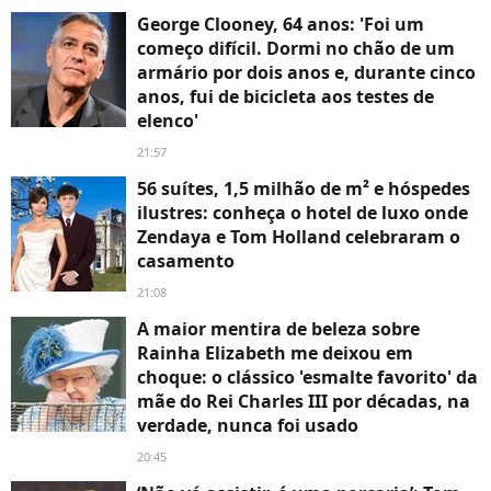
George Clooney, 64 anos: 'Foi um
começo difícil. Dormi no chão de um
armário por dois anos e, durante cinco
anos, fui de bicicleta aos testes de
elenco'
21:57
56 suítes, 1,5 milhão de m² e hóspedes
ilustres: conheça o hotel de luxo onde
Zendaya e Tom Holland celebraram o
casamento
21:08
A maior mentira de beleza sobre
Rainha Elizabeth me deixou em
choque: o clássico 'esmalte favorito' da
mãe do Rei Charles III por décadas, na
verdade, nunca foi usado
20:45