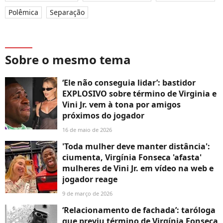
Polêmica
Separação
Sobre o mesmo tema
‘Ele não conseguia lidar’: bastidor
EXPLOSIVO sobre término de Virginia e
Vini Jr. vem à tona por amigos
próximos do jogador
16 de maio de 2026
'Toda mulher deve manter distância':
ciumenta, Virgínia Fonseca 'afasta'
mulheres de Vini Jr. em vídeo na web e
jogador reage
9 de março de 2026
‘Relacionamento de fachada’: taróloga
que previu término de Virgínia Fonseca