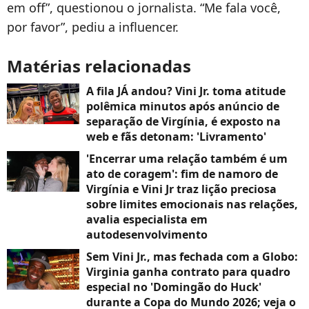
em off”, questionou o jornalista. “Me fala você,
por favor”, pediu a influencer.
Matérias relacionadas
A fila JÁ andou? Vini Jr. toma atitude
polêmica minutos após anúncio de
separação de Virgínia, é exposto na
web e fãs detonam: 'Livramento'
'Encerrar uma relação também é um
ato de coragem': fim de namoro de
Virgínia e Vini Jr traz lição preciosa
sobre limites emocionais nas relações,
avalia especialista em
autodesenvolvimento
Sem Vini Jr., mas fechada com a Globo:
Virginia ganha contrato para quadro
especial no 'Domingão do Huck'
durante a Copa do Mundo 2026; veja o