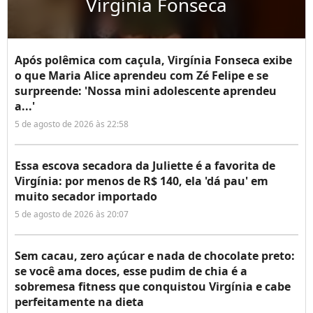
Virgínia Fonseca
Após polêmica com caçula, Virgínia Fonseca exibe
o que Maria Alice aprendeu com Zé Felipe e se
surpreende: 'Nossa mini adolescente aprendeu
a...'
5 de agosto de 2026 às 22:58
Essa escova secadora da Juliette é a favorita de
Virgínia: por menos de R$ 140, ela 'dá pau' em
muito secador importado
5 de agosto de 2026 às 20:07
Sem cacau, zero açúcar e nada de chocolate preto:
se você ama doces, esse pudim de chia é a
sobremesa fitness que conquistou Virgínia e cabe
perfeitamente na dieta