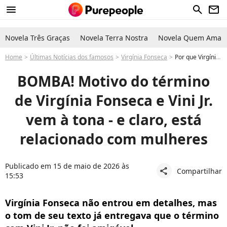
menu
search
newsletter
Novela Três Graças
Novela Terra Nostra
Novela Quem Ama C
Home
Últimas Notícias dos famosos
Virgínia Fonseca
Por que Virgínia Fonseca e Vini Jr. terminaram? Leo Dias expõe real motivo
BOMBA! Motivo do término
de Virgínia Fonseca e Vini Jr.
vem à tona - e claro, está
relacionado com mulheres
Publicado em 15 de maio de 2026 às
Compartilhar
share
15:53
Virgínia Fonseca não entrou em detalhes, mas
o tom de seu texto já entregava que o término