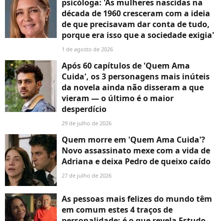
psicóloga: 'As mulheres nascidas na
década de 1960 cresceram com a ideia
de que precisavam dar conta de tudo,
porque era isso que a sociedade exigia'
1 de agosto de 2026
Após 60 capítulos de 'Quem Ama
Cuida', os 3 personagens mais inúteis
da novela ainda não disseram a que
vieram — o último é o maior
desperdício
29 de julho de 2026
Quem morre em 'Quem Ama Cuida'?
Novo assassinato mexe com a vida de
Adriana e deixa Pedro de queixo caído
27 de julho de 2026
As pessoas mais felizes do mundo têm
em comum estes 4 traços de
personalidade: é o que revela Estudo