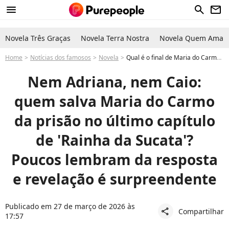
menu
search
newsletter
Novela Três Graças
Novela Terra Nostra
Novela Quem Ama C
Home
Notícias dos famosos
Novela
Qual é o final de Maria do Carmo na novela 'Rainha da Sucata? Papel de Regina Duarte é salva da prisão por Tony Ramos e Claudia Ohana; dupla acaba com acusação de morte de Laurinha Figueiroa
Nem Adriana, nem Caio:
quem salva Maria do Carmo
da prisão no último capítulo
de 'Rainha da Sucata'?
Poucos lembram da resposta
e revelação é surpreendente
Publicado em 27 de março de 2026 às
Compartilhar
share
17:57