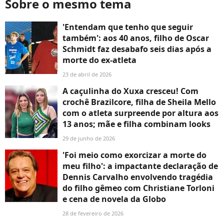
Sobre o mesmo tema
'Entendam que tenho que seguir
também': aos 40 anos, filho de Oscar
Schmidt faz desabafo seis dias após a
morte do ex-atleta
23 de abril de 2026
A caçulinha do Xuxa cresceu! Com
crochê Brazilcore, filha de Sheila Mello
com o atleta surpreende por altura aos
13 anos; mãe e filha combinam looks
29 de junho de 2026
'Foi meio como exorcizar a morte do
meu filho': a impactante declaração de
Dennis Carvalho envolvendo tragédia
do filho gêmeo com Christiane Torloni
e cena de novela da Globo
28 de fevereiro de 2026