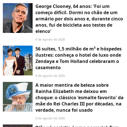
George Clooney, 64 anos: 'Foi um
começo difícil. Dormi no chão de um
armário por dois anos e, durante cinco
anos, fui de bicicleta aos testes de
elenco'
6 de agosto de 2026
56 suítes, 1,5 milhão de m² e hóspedes
ilustres: conheça o hotel de luxo onde
Zendaya e Tom Holland celebraram o
casamento
6 de agosto de 2026
A maior mentira de beleza sobre
Rainha Elizabeth me deixou em
choque: o clássico 'esmalte favorito' da
mãe do Rei Charles III por décadas, na
verdade, nunca foi usado
6 de agosto de 2026