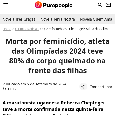
menu
search
newsletter
Novela Três Graças
Novela Terra Nostra
Novela Quem Ama C
Home
Últimas Notícias
Quem foi Rebecca Cheptegei? Atleta das Olimpíadas 2024 morreu após ter o corpo queimado por ex
Morta por feminicídio, atleta
das Olimpíadas 2024 teve
80% do corpo queimado na
frente das filhas
Publicado em 5 de setembro de 2024
Compartilhar
share
às 11:17
A maratonista ugandesa Rebecca Cheptegei
teve a morte confirmada nesta quinta-feira