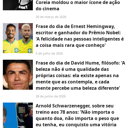
Coreia moldou o maior ícone de ação
do cinema
20 de março de 2026
Frase do dia de Ernest Hemingway,
escritor e ganhador do Prêmio Nobel:
'A felicidade nas pessoas inteligentes é
a coisa mais rara que conheço'
5 de julho de 2026
Frase do dia de David Hume, filósofo: 'A
beleza não é uma qualidade das
próprias coisas: ela existe apenas na
mente que as contempla, e cada
mente percebe uma beleza diferente'
28 de junho de 2026
Arnold Schwarzenegger, sobre seu
treino aos 78 anos: 'Não importa o
quanto doa, não importa o peso que
eu tenha, eu conquisto uma vitória