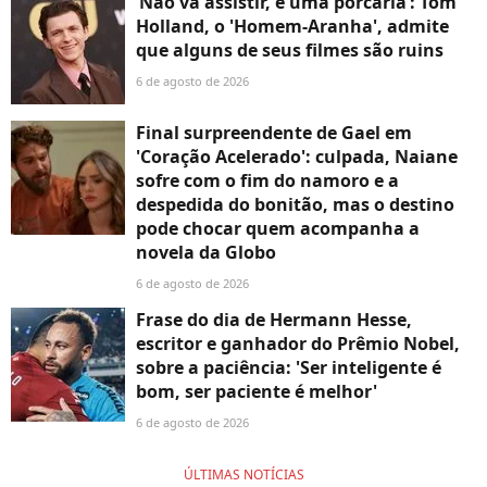
‘Não vá assistir, é uma porcaria’: Tom
Holland, o 'Homem-Aranha', admite
que alguns de seus filmes são ruins
6 de agosto de 2026
Final surpreendente de Gael em
'Coração Acelerado': culpada, Naiane
sofre com o fim do namoro e a
despedida do bonitão, mas o destino
pode chocar quem acompanha a
novela da Globo
6 de agosto de 2026
Frase do dia de Hermann Hesse,
escritor e ganhador do Prêmio Nobel,
sobre a paciência: 'Ser inteligente é
bom, ser paciente é melhor'
6 de agosto de 2026
ÚLTIMAS NOTÍCIAS