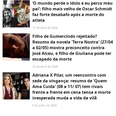
‘O mundo perde o ídolo e eu perco meu
pai’: filho mais velho de Oscar Schmidt
faz forte desabafo após a morte do
atleta
17 de abril de 2026
Filho de Gumercindo rejeitado?
Resumo da novela 'Terra Nostra' (27/04
a 02/05) mostra preconceito contra
José Alceu, e filho de Giuliana pode ter
escapado da morte
27 de abril de 2026
Adriana X Pilar, um reencontro com
sede da vingança: resumo de 'Quem
Ama Cuida' (08 a 11/ 07) tem rivais
frente a frente em cena tensa e morte
inesperada muda a vida da vilã
8 de julho de 2026