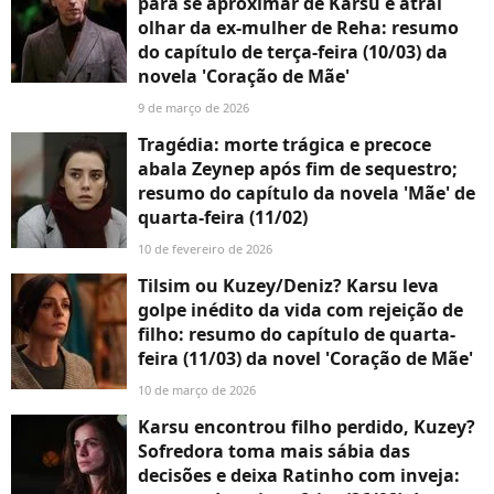
para se aproximar de Karsu e atrai
olhar da ex-mulher de Reha: resumo
do capítulo de terça-feira (10/03) da
novela 'Coração de Mãe'
9 de março de 2026
Tragédia: morte trágica e precoce
abala Zeynep após fim de sequestro;
resumo do capítulo da novela 'Mãe' de
quarta-feira (11/02)
10 de fevereiro de 2026
Tilsim ou Kuzey/Deniz? Karsu leva
golpe inédito da vida com rejeição de
filho: resumo do capítulo de quarta-
feira (11/03) da novel 'Coração de Mãe'
10 de março de 2026
Karsu encontrou filho perdido, Kuzey?
Sofredora toma mais sábia das
decisões e deixa Ratinho com inveja: