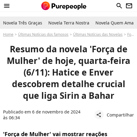
menu
search
newsletter
Novela Três Graças
Novela Terra Nostra
Novela Quem Ama C
Home
Últimas Notícias dos famosos
Últimas Notícias das Novelas
Força de Mulher
Resumo da novela 'Força de
Mulher' de hoje, quarta-feira
(6/11): Hatice e Enver
descobrem detalhe crucial
que liga Sirin a Bahar
Publicado em 6 de novembro de 2024
Compartilhar
share
às 06:34
'Força de Mulher' vai mostrar reações