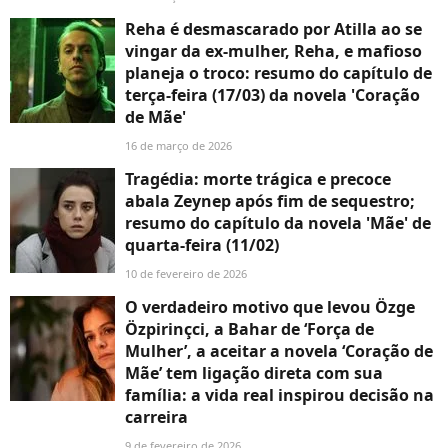
Reha é desmascarado por Atilla ao se
vingar da ex-mulher, Reha, e mafioso
planeja o troco: resumo do capítulo de
terça-feira (17/03) da novela 'Coração
de Mãe'
16 de março de 2026
Tragédia: morte trágica e precoce
abala Zeynep após fim de sequestro;
resumo do capítulo da novela 'Mãe' de
quarta-feira (11/02)
10 de fevereiro de 2026
O verdadeiro motivo que levou Özge
Özpirinçci, a Bahar de ‘Força de
Mulher’, a aceitar a novela ‘Coração de
Mãe’ tem ligação direta com sua
família: a vida real inspirou decisão na
carreira
9 de fevereiro de 2026