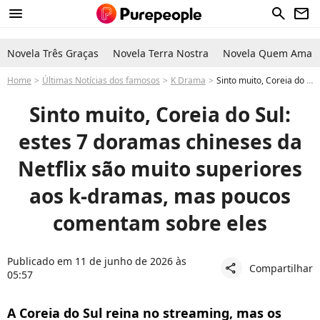
menu
search
newsletter
Novela Três Graças
Novela Terra Nostra
Novela Quem Ama C
Home
Últimas Notícias dos famosos
K Drama
Sinto muito, Coreia do Sul: estes 7 doramas chineses da Netflix são muito superiores aos k-dramas, mas poucos comentam sobre eles
Sinto muito, Coreia do Sul:
estes 7 doramas chineses da
Netflix são muito superiores
aos k-dramas, mas poucos
comentam sobre eles
Publicado em 11 de junho de 2026 às
Compartilhar
share
05:57
A Coreia do Sul reina no streaming, mas os