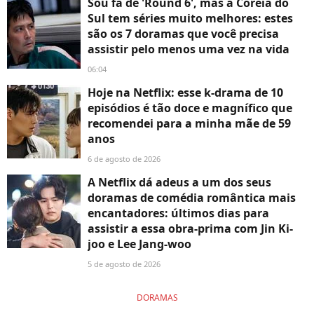
Sou fã de 'Round 6', mas a Coreia do
Sul tem séries muito melhores: estes
são os 7 doramas que você precisa
assistir pelo menos uma vez na vida
06:04
Hoje na Netflix: esse k-drama de 10
episódios é tão doce e magnífico que
recomendei para a minha mãe de 59
anos
6 de agosto de 2026
A Netflix dá adeus a um dos seus
doramas de comédia romântica mais
encantadores: últimos dias para
assistir a essa obra-prima com Jin Ki-
joo e Lee Jang-woo
5 de agosto de 2026
DORAMAS