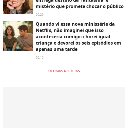
entrega destino da 'fantasma' e
mistério que promete chocar o público
20:29
Quando vi essa nova minissérie da
Netflix, não imaginei que isso
aconteceria comigo: chorei igual
criança e devorei os seis episódios em
apenas uma tarde
20:10
ÚLTIMAS NOTÍCIAS