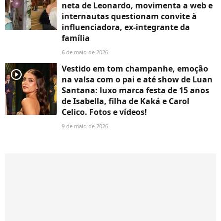
neta de Leonardo, movimenta a web e
internautas questionam convite à
influenciadora, ex-integrante da
família
6 de maio de 2026
Vestido em tom champanhe, emoção
player2
na valsa com o pai e até show de Luan
Santana: luxo marca festa de 15 anos
de Isabella, filha de Kaká e Carol
Celico. Fotos e vídeos!
9 de maio de 2026