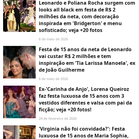
Leonardo e Poliana Rocha surgem com
looks all black em festa de R$ 2
milhões da neta, com decoração
inspirada em 'Bridgerton' e menu
sofisticado; veja +20 fotos
6 de maio de 2026
Festa de 15 anos da neta de Leonardo
vai custar R$ 2 milhões e tem
inspiração em 'Tia Larissa Manoela', ex
de João Guilherme
6 de maio de 2026
Ex-'Carinha de Anjo', Lorena Queiroz
faz festa luxuosa de 15 anos com 3
vestidos diferentes e valsa com pai da
ficção; veja +20 fotos!
24 de fevereiro de 2026
'Virginia não foi convidada?': Festa
luxuosa de 15 anos de Maria Sophia,