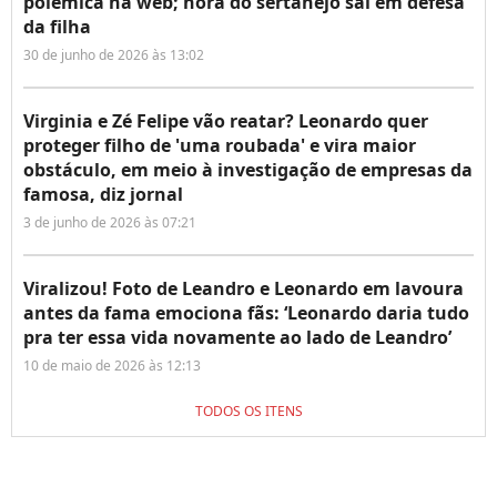
polêmica na web; nora do sertanejo sai em defesa
da filha
30 de junho de 2026 às 13:02
Virginia e Zé Felipe vão reatar? Leonardo quer
proteger filho de 'uma roubada' e vira maior
obstáculo, em meio à investigação de empresas da
famosa, diz jornal
3 de junho de 2026 às 07:21
Viralizou! Foto de Leandro e Leonardo em lavoura
antes da fama emociona fãs: ‘Leonardo daria tudo
pra ter essa vida novamente ao lado de Leandro’
10 de maio de 2026 às 12:13
TODOS OS ITENS