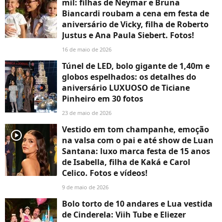
mil: filhas de Neymar e Bruna
Biancardi roubam a cena em festa de
aniversário de Vicky, filha de Roberto
Justus e Ana Paula Siebert. Fotos!
16 de maio de 2026
Túnel de LED, bolo gigante de 1,40m e
globos espelhados: os detalhes do
aniversário LUXUOSO de Ticiane
Pinheiro em 30 fotos
23 de maio de 2026
Vestido em tom champanhe, emoção
player2
na valsa com o pai e até show de Luan
Santana: luxo marca festa de 15 anos
de Isabella, filha de Kaká e Carol
Celico. Fotos e vídeos!
9 de maio de 2026
Bolo torto de 10 andares e Lua vestida
de Cinderela: Viih Tube e Eliezer