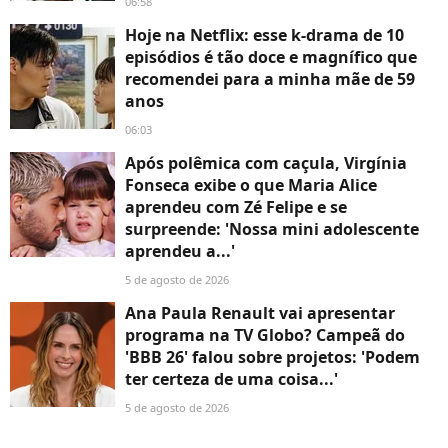
06:58
Hoje na Netflix: esse k-drama de 10
episódios é tão doce e magnífico que
recomendei para a minha mãe de 59
anos
06:03
Após polêmica com caçula, Virgínia
Fonseca exibe o que Maria Alice
aprendeu com Zé Felipe e se
surpreende: 'Nossa mini adolescente
aprendeu a...'
5 de agosto de 2026
Ana Paula Renault vai apresentar
programa na TV Globo? Campeã do
'BBB 26' falou sobre projetos: 'Podem
ter certeza de uma coisa...'
5 de agosto de 2026