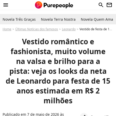
menu
search
newsletter
Novela Três Graças
Novela Terra Nostra
Novela Quem Ama C
Home
Últimas Notícias dos famosos
Leonardo
Vestido de festa de 15 anos: veja fotos dos looks de debutante de Maria Sophia Costa, neta de Leonardo
Vestido romântico e
fashionista, muito volume
na valsa e brilho para a
pista: veja os looks da neta
de Leonardo para festa de 15
anos estimada em R$ 2
milhões
Publicado em 7 de maio de 2026 às