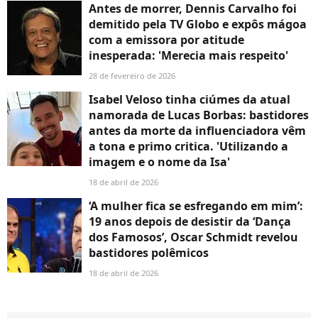
Antes de morrer, Dennis Carvalho foi
demitido pela TV Globo e expôs mágoa
com a emissora por atitude
inesperada: 'Merecia mais respeito'
28 de fevereiro de 2026
Isabel Veloso tinha ciúmes da atual
namorada de Lucas Borbas: bastidores
antes da morte da influenciadora vêm
a tona e primo critica. 'Utilizando a
imagem e o nome da Isa'
18 de abril de 2026
‘A mulher fica se esfregando em mim’:
19 anos depois de desistir da ‘Dança
dos Famosos’, Oscar Schmidt revelou
bastidores polêmicos
18 de abril de 2026