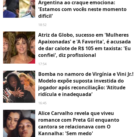
Argentina ao craque emociona:
'Estamos com vocês neste momento
difícil'
18:52
Atriz da Globo, sucesso em 'Mulheres
Apaixonadas' e 'A Favorita', é acusada
de dar calote de R$ 105 em taxista: 'Eu
confiei', diz profissional
17:54
Bomba no namoro de Virgínia e Vini Jr.!
Modelo expõe suposta investida do
jogador após reconciliação: ‘Atitude
ridícula e inadequada’
16:45
Alice Carvalho revela que viveu
romance com Preta Gil enquanto
cantora se relacionava com O
Kannalha: 'Sem medo'