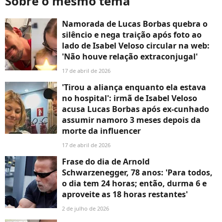
Sobre o mesmo tema
Namorada de Lucas Borbas quebra o
silêncio e nega traição após foto ao
lado de Isabel Veloso circular na web:
'Não houve relação extraconjugal'
17 de abril de 2026
'Tirou a aliança enquanto ela estava
no hospital': irmã de Isabel Veloso
acusa Lucas Borbas após ex-cunhado
assumir namoro 3 meses depois da
morte da influencer
17 de abril de 2026
Frase do dia de Arnold
Schwarzenegger, 78 anos: 'Para todos,
o dia tem 24 horas; então, durma 6 e
aproveite as 18 horas restantes'
2 de julho de 2026