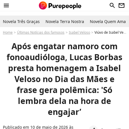
menu
search
newsletter
Novela Três Graças
Novela Terra Nostra
Novela Quem Ama C
Home
Últimas Notícias dos famosos
Isabel Veloso
Viúvo de Isabel Veloso presta homenagem à influencer morta no Dia das Mães e frase gera polêmica
Após engatar namoro com
fonoaudióloga, Lucas Borbas
presta homenagem a Isabel
Veloso no Dia das Mães e
frase gera polêmica: 'Só
lembra dela na hora de
engajar’
Publicado em 10 de maio de 2026 às