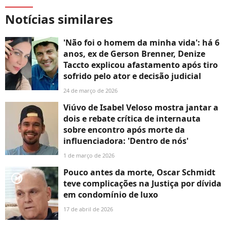
Notícias similares
'Não foi o homem da minha vida': há 6
anos, ex de Gerson Brenner, Denize
Taccto explicou afastamento após tiro
sofrido pelo ator e decisão judicial
24 de março de 2026
Viúvo de Isabel Veloso mostra jantar a
dois e rebate crítica de internauta
sobre encontro após morte da
influenciadora: 'Dentro de nós'
1 de março de 2026
Pouco antes da morte, Oscar Schmidt
player2
teve complicações na Justiça por dívida
em condomínio de luxo
17 de abril de 2026