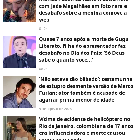
com Jade Magalhães em foto rara e
desabafo sobre a menina comove a
web
01:24
Quase 7 anos após a morte de Gugu
Liberato, filha do apresentador faz
desabafo no Dia dos Pais: 'Só Deus
sabe o quanto você...'
00:24
'Não estava tão bêbado': testemunha
de estupro desmente versão de Marco
Furlan; ator também é acusado de
agarrar prima menor de idade
9 de agosto de 2026
Vítima de acidente de helicóptero no
Rio de Janeiro, colombiana de 17 anos
era influenciadora e morte causou
comoção na web