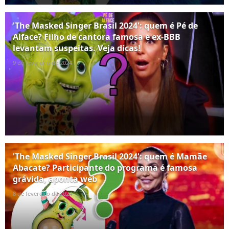
'The Masked Singer Brasil 2024': quem é Pé de
Alface? Filho de cantora famosa e ex-BBB
levantam suspeitas. Veja dicas!
9 de fevereiro de 2024
'The Masked Singer Brasil 2024': quem é Mamãe
Abacate? Participante do programa é famosa
grávida, aponta web
8 de fevereiro de 2024