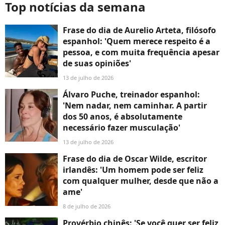
Top notícias da semana
Frase do dia de Aurelio Arteta, filósofo
espanhol: 'Quem merece respeito é a
pessoa, e com muita frequência apesar
de suas opiniões'
13 de julho de 2026
Álvaro Puche, treinador espanhol:
'Nem nadar, nem caminhar. A partir
dos 50 anos, é absolutamente
necessário fazer musculação'
13 de julho de 2026
Frase do dia de Oscar Wilde, escritor
irlandês: 'Um homem pode ser feliz
com qualquer mulher, desde que não a
ame'
8 de julho de 2026
Provérbio chinês: 'Se você quer ser feliz