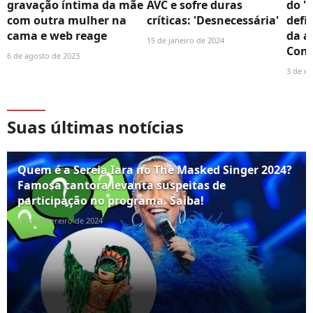
gravação íntima da mãe
AVC e sofre duras
do '
com outra mulher na
críticas: 'Desnecessária'
defi
cama e web reage
da a
15 de janeiro de 2024
Conf
6 de agosto de 2023
3 de n
Suas últimas notícias
Quem é a Sereia Iara no The Masked Singer 2024?
Famosa cantora levanta suspeitas de
participação no programa. Saiba!
16 de fevereiro de 2024