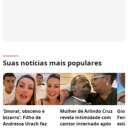
Suas notícias mais populares
'Imoral, obsceno e
Mulher de Arlindo Cruz
Giov
bizarro': Filho de
revela intimidade com
Fern
Andressa Urach faz
cantor internado após
estã