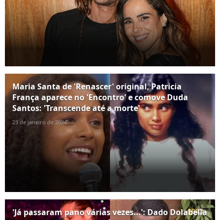
Maria Santa de 'Renascer' original, Patricia
França aparece no 'Encontro' e comove Duda
Santos: 'Transcende até a morte'
23 de janeiro de 2024
'Já passaram pano várias vezes...': Dado Dolabella