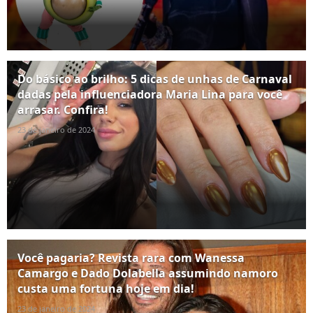
Do básico ao brilho: 5 dicas de unhas de Carnaval
dadas pela influenciadora Maria Lina para você
arrasar. Confira!
23 de janeiro de 2024
Você pagaria? Revista rara com Wanessa
Camargo e Dado Dolabella assumindo namoro
custa uma fortuna hoje em dia!
23 de janeiro de 2024