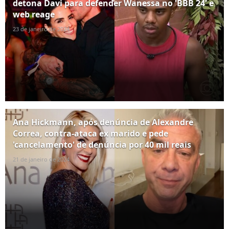
detona Davi para defender Wanessa no 'BBB 24' e
web reage
23 de janeiro de 2024
Ana Hickmann, após denúncia de Alexandre
Correa, contra-ataca ex marido e pede
'cancelamento' de denúncia por 40 mil reais
21 de janeiro de 2024