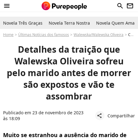
menu
search
newsletter
Novela Três Graças
Novela Terra Nostra
Novela Quem Ama C
Home
Últimas Notícias dos famosos
Walewska/Walewska Oliveira
Caso Walewska: Antes de morrer ex-atleta descobriu sórdida traição do marido e detalhes vem à tona
Detalhes da traição que
Walewska Oliveira sofreu
pelo marido antes de morrer
são expostos e vão te
assombrar
Publicado em 23 de novembro de 2023
Compartilhar
share
às 18:09
Muito se estranhou a ausência do marido de