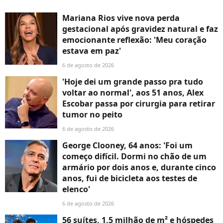
Mariana Rios vive nova perda
gestacional após gravidez natural e faz
emocionante reflexão: 'Meu coração
estava em paz'
6 de agosto de 2026
'Hoje dei um grande passo pra tudo
voltar ao normal', aos 51 anos, Alex
Escobar passa por cirurgia para retirar
tumor no peito
6 de agosto de 2026
George Clooney, 64 anos: 'Foi um
começo difícil. Dormi no chão de um
armário por dois anos e, durante cinco
anos, fui de bicicleta aos testes de
elenco'
6 de agosto de 2026
56 suítes, 1,5 milhão de m² e hóspedes