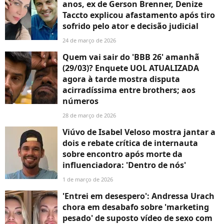
anos, ex de Gerson Brenner, Denize
Taccto explicou afastamento após tiro
sofrido pelo ator e decisão judicial
24 de março de 2026
Quem vai sair do 'BBB 26' amanhã
(29/03)? Enquete UOL ATUALIZADA
agora à tarde mostra disputa
acirradíssima entre brothers; aos
números
28 de março de 2026
Viúvo de Isabel Veloso mostra jantar a
dois e rebate crítica de internauta
sobre encontro após morte da
influenciadora: 'Dentro de nós'
1 de março de 2026
'Entrei em desespero': Andressa Urach
chora em desabafo sobre 'marketing
pesado' de suposto vídeo de sexo com