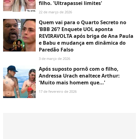
filho. 'Ultrapassei limites'
22 de março de 2026
Quem vai para o Quarto Secreto no
‘BBB 26’? Enquete UOL aponta
REVIRAVOLTA após briga de Ana Paula
e Babu e mudança em dinâmica do
Paredão Falso
3 de março de 2026
Após suposto pornô com o filho,
Andressa Urach enaltece Arthur:
'Muito mais homem que...'
17 de fevereiro de 2026