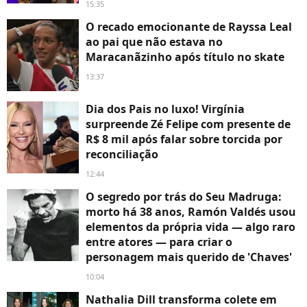
15:35
O recado emocionante de Rayssa Leal
ao pai que não estava no
Maracanãzinho após título no skate
13:37
Dia dos Pais no luxo! Virgínia
surpreende Zé Felipe com presente de
R$ 8 mil após falar sobre torcida por
reconciliação
12:44
O segredo por trás do Seu Madruga:
morto há 38 anos, Ramón Valdés usou
elementos da própria vida — algo raro
entre atores — para criar o
personagem mais querido de 'Chaves'
10:04
Nathalia Dill transforma colete em