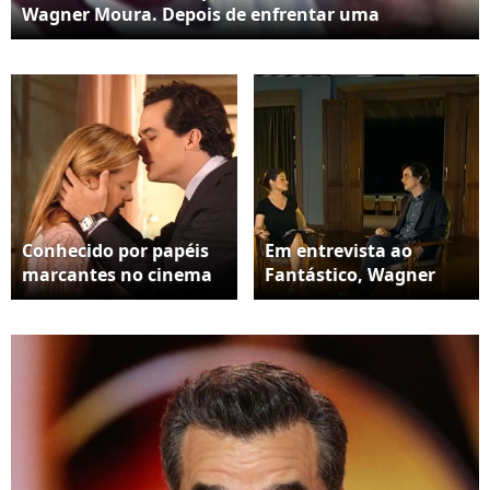
Wagner Moura. Depois de enfrentar uma
adolescência solitária e receber um apelido curioso
na escola, o ator encontrou nos palcos o início de
uma carreira que o levou ao reconhecimento
mundial; O ator aparece na foto ao lado de sua
esposa Sandra Delgado
Conhecido por papéis
Em entrevista ao
marcantes no cinema
Fantástico, Wagner
e na televisão, Wagner
Moura contou que
Moura diz nunca ter se
cresceu em uma
visto como galã. O ator
família do sertão da
relembrou que até
Bahia, onde a
estranhou quando foi
estabilidade
escolhido por Miguel
profissional era
Falabella para
prioridade. O sonho da
protagonizar 'A Lua Me
atuação, no entanto,