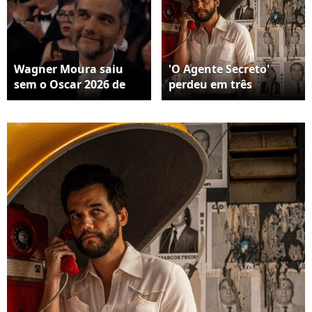
Wagner Moura saiu
'O Agente Secreto'
sem o Oscar 2026 de
perdeu em três
Melhor Ator, mas viu
categorias para 'Uma
Tânia Maria lhe
Batalha Após a Outra'
mandar recado fofo:
(Filme/Ator/Escolha de
'Wagner, meu filho,
Elenco)
não se avexe com isso,
não! Você não já
ganhou meu coração?'