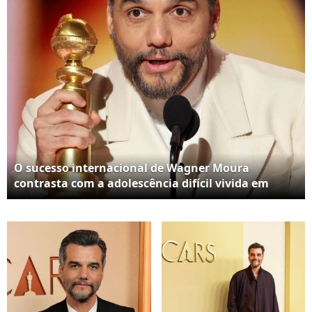
Disse' ao lado de
falou mais alto e
Adriana Esteves
mudou
completamente sua
trajetória
O sucesso internacional de Wagner Moura
contrasta com a adolescência difícil vivida em
Salvador. Em entrevista à TV Globo, o ator contou
que sofreu para se adaptar à nova cidade e
encontrou no teatro o caminho que transformou
sua vida