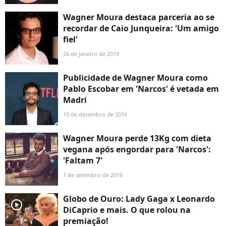
Wagner Moura destaca parceria ao se
recordar de Caio Junqueira: 'Um amigo
fiel'
26 de janeiro de 2019
Publicidade de Wagner Moura como
Pablo Escobar em 'Narcos' é vetada em
Madri
15 de dezembro de 2016
Wagner Moura perde 13Kg com dieta
vegana após engordar para 'Narcos':
'Faltam 7'
1 de setembro de 2016
Globo de Ouro: Lady Gaga x Leonardo
player2
DiCaprio e mais. O que rolou na
premiação!