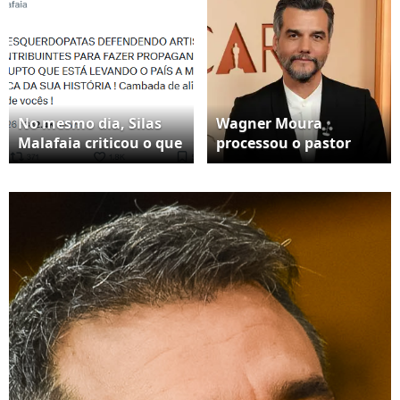
No mesmo dia, Silas
Wagner Moura
Malafaia criticou o que
processou o pastor
ele chamou de ‘artista
Silas Malafaia após
que mama grana dos
sofrer ataques na rede
contribuintes’
social X. As
informações são do
portal Metrópoles