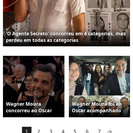
'O Agente Secreto' concorreu em 4 categorias, mas
perdeu em todas as categorias
Wagner Moura
Wagner Moura foi ao
concorreu ao Oscar
Oscar acompanhado
2026, mas ficou sem
pela esposa, Sandra
levar o troféu
Delgado, e por amigos
americano para casa
arrow_right
1
2
3
4
5
6
7