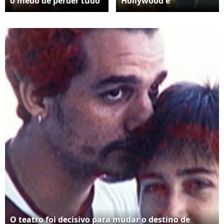
o medo de perder tudo
Hollywood e
desvia o ser humano
protagonizar 'O
do que realmente
Agente Secreto',
importa: evoluir
Wagner Moura revelou
emocionalmente, agir
que deixou a zona de
de forma ética,
conforto para atuar
construir vínculos
em inglês e afirmou
verdadeiros e
que a experiência nos
encontrar equilíbrio
Estados Unidos não o
interior.
intimidou, mas o
motivou ainda mais
O teatro foi decisivo para mudar o destino de