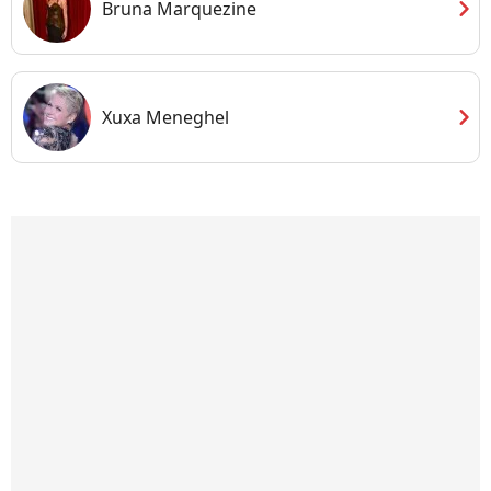
chevron_right
Bruna Marquezine
chevron_right
Xuxa Meneghel