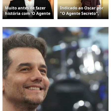
Muito antes de fazer
Indicado ao Oscar por
história com 'O Agente
"O Agente Secreto",
Secreto' e conquistar
Wagner Moura prova
uma indicação inédita
que a história do
ao Oscar, Wagner
adolescente chamado
Moura enfrentou
de "óvni" ficou para
dificuldades para se
trás. Aos 50 anos, o
adaptar à escola e
ator coleciona
revelou que era
reconhecimento
chamado de 'óvni'
internacional e ocupa
pelos colegas por se
um lugar entre os
considerar 'estranho'
maiores nomes do
cinema brasileiro