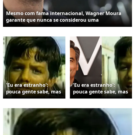
Mesmo com fama internacional, Wagner Moura
garante que nunca se considerou uma
celebridade. Em entrevista, o ator afirmou que
deseja ser reconhecido apenas pelo trabalho e
defendeu o direito de ficar longe do 'circo' da fama
'Eu era estranho':
'Eu era estranho':
pouca gente sabe, mas
pouca gente sabe, mas
bem antes de 'O
bem antes de 'O
Agente Secreto',
Agente Secreto',
indicado ao Oscar,
indicado ao Oscar,
Wagner Moura ganhou
Wagner Moura ganhou
apelido inusitado na
apelido inusitado na
época da escola
época da escola