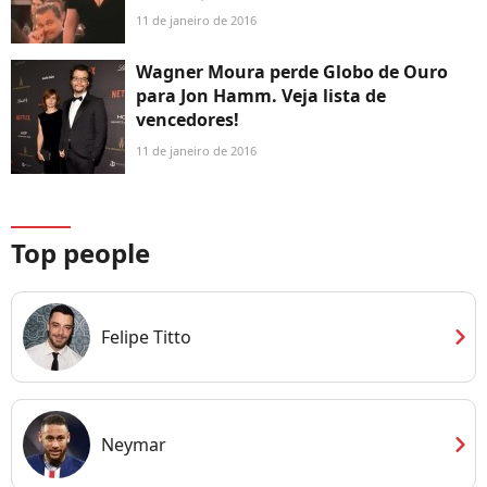
11 de janeiro de 2016
Wagner Moura perde Globo de Ouro
para Jon Hamm. Veja lista de
vencedores!
11 de janeiro de 2016
Top people
chevron_right
Felipe Titto
chevron_right
Neymar