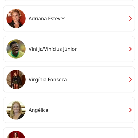
chevron_right
Adriana Esteves
chevron_right
Vini Jr./Vinícius Júnior
chevron_right
Virgínia Fonseca
chevron_right
Angélica