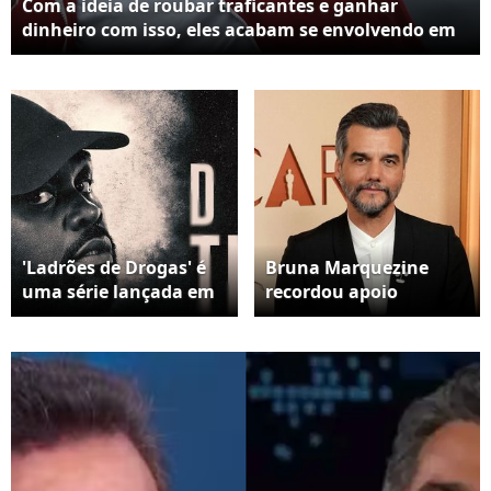
Com a ideia de roubar traficantes e ganhar
dinheiro com isso, eles acabam se envolvendo em
uma enrascada ao se envolver em uma rede
perigosa
'Ladrões de Drogas' é
Bruna Marquezine
uma série lançada em
recordou apoio
2025 pela Apple TV
recebido por Wagner
Moura no começo de
sua carreira no
exterior