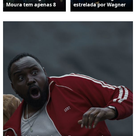
Moura tem apenas 8
estrelada por Wagner
episódios e vai prender
Moura e Brian Tyree
sua atenção do início
Henry, que
ao fim
interpretam dois
amigos que se
conheceram na prisão