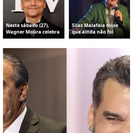
Neste sábado (27),
Silas Malafaia disse
Wagner Moura celebra
que ainda não foi
50 anos com uma
oficialmente
trajetória histórica no
notificado e que foi
cinema. Antes do
‘escolhido’ por Wagner
reconhecimento
Moura em meio a
internacional, porém,
muitas críticas
o ator confessou que
passou a adolescência
sem muitos amigos e
encontrou no teatro o
lugar onde finalmente
se sentiu acolhido