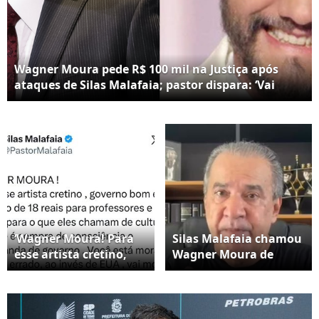
Wagner Moura pede R$ 100 mil na Justiça após
ataques de Silas Malafaia; pastor dispara: ‘Vai
voltar a apanhar’
‘Wagner Moura! Para
Silas Malafaia chamou
esse artista cretino,
Wagner Moura de
governo bom é dar
‘artista cretino’ um dia
aumento de 18 reais
após a vitória no Globo
para professores e 18
de Ouro
bilhões para o que eles