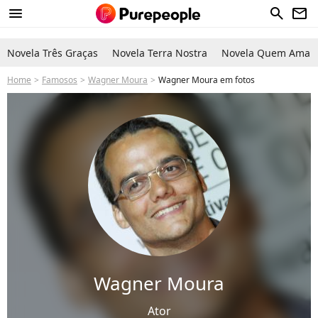
menu
search
newsletter
Novela Três Graças
Novela Terra Nostra
Novela Quem Ama C
Home
Famosos
Wagner Moura
Wagner Moura em fotos
Wagner Moura
Ator