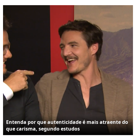
corrupção: ‘Qual é a
captação de recursos
acusação pessoal que
do filme
eu faço a ele de
corrupção de alguma
coisa? Nenhuma’
Entenda por que autenticidade é mais atraente do
que carisma, segundo estudos