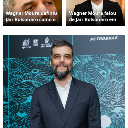
Wagner Moura definiu
Wagner Moura falou
Jair Bolsonaro como o
de Jair Bolsonaro em
‘Trump brasileiro’: ‘Mas
entrevista ao talk
o nosso Trump está na
show de Jimmy
cadeia’
Kimmel