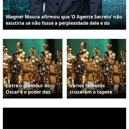
Wagner Moura afirmou que ‘O Agente Secreto’ não
existiria se não fosse a perplexidade dele e do
diretor com o governo de Jair Bolsonaro
Entre o glamour do
Vários famosos
Oscar e o poder das
cruzaram o tapete
quadras, Nike lança
vermelho da 98ª
tênis dourado que une
premiação do Oscar,
elegância e atitude
ocorrida no último
esportiva
domingo, 15 de março
de 2026, em Los