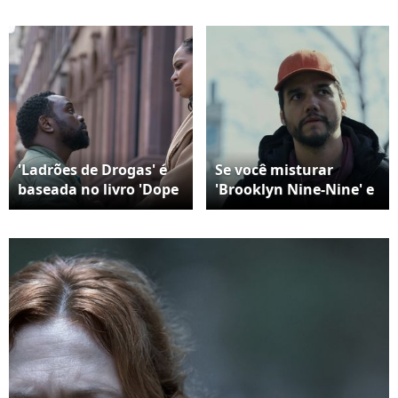
'Ladrões de Drogas' é
Se você misturar
baseada no livro 'Dope
'Brooklyn Nine-Nine' e
Thief', escrito por
'Breaking Bad' no
Dennis Tafoya, um ex-
liquidificador, o
lutador que virou
resultado é este
autor de thrillers
thriller viciante com
policiais ambientados
Wagner Moura
na Filadélfia
baseado em um livro
de sucesso