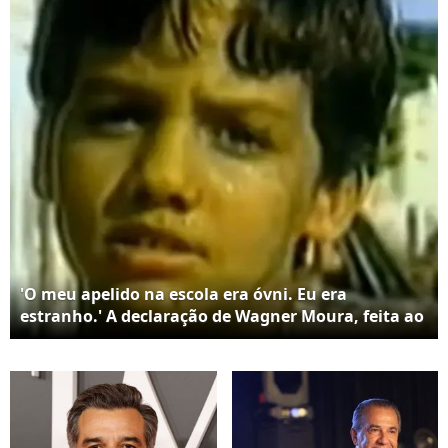
'O meu apelido na escola era óvni. Eu era
estranho.' A declaração de Wagner Moura, feita ao
Fantástico, voltou a repercutir após o ator entrar
para a história como o primeiro brasileiro indicado
ao Oscar de Melhor Ator