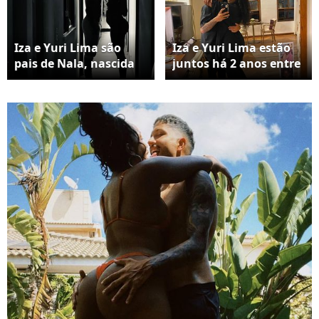
Iza e Yuri Lima são
Iza e Yuri Lima estão
pais de Nala, nascida
juntos há 2 anos entre
em novembro de 2024
ida e vinda: 'Posso
dizer que graças a tudo
que aconteceu, os
últimos quatro meses
foram e estão sendo os
melhores ao seu lado e
com a nossa princesa',
escreveu ele