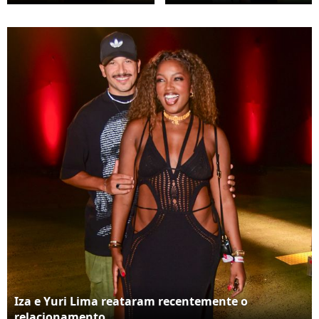
infidelidade após
"cagando" para o que
receber prints de
os outros falam sobre
conversas entre ele e
ter retomado
uma mulher com
relacionamento com
quem ele já havia se
Yuri Lima após
envolvido no passado.
escândalo de traição
que dominou as redes
sociais no ano
passado.
Iza e Yuri Lima reataram recentemente o
relacionamento