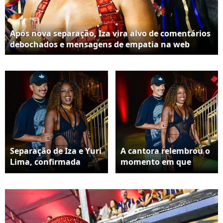
Após nova separação, Iza vira alvo de comentários
debochados e mensagens de empatia na web
Separação de Iza e Yuri
A cantora relembrou o
Lima, confirmada
momento em que
nesta terça (7), provoca
gravou o vídeo sobre a
reações intensas entre
separação, ainda
internautas
abalada pela notícia.