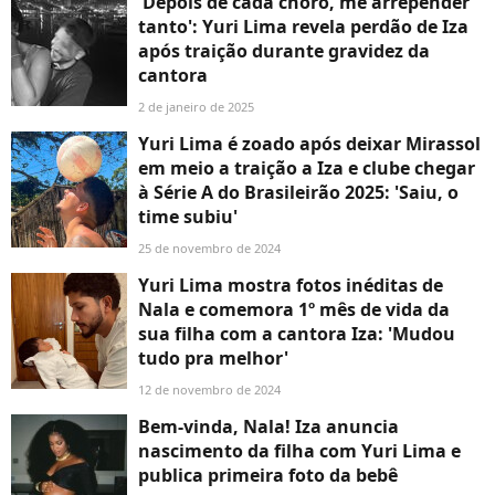
'Depois de cada choro, me arrepender
tanto': Yuri Lima revela perdão de Iza
após traição durante gravidez da
cantora
2 de janeiro de 2025
Yuri Lima é zoado após deixar Mirassol
em meio a traição a Iza e clube chegar
à Série A do Brasileirão 2025: 'Saiu, o
time subiu'
25 de novembro de 2024
Yuri Lima mostra fotos inéditas de
Nala e comemora 1º mês de vida da
sua filha com a cantora Iza: 'Mudou
tudo pra melhor'
12 de novembro de 2024
Bem-vinda, Nala! Iza anuncia
nascimento da filha com Yuri Lima e
publica primeira foto da bebê