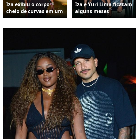
Iza exibiu o corpo
Iza e Yuri Lima ficaram
cheio de curvas em um
alguns meses
vestido ousado
separados, mas a
cantora decidiu reatar
o romance