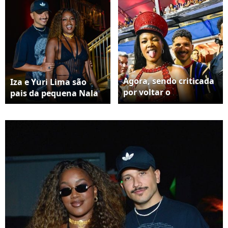
Agora, sendo criticada
Iza e Yuri Lima são
por voltar o
pais da pequena Nala
relacionamento, Iza
não teve papas na
língua ao afirmar que
está "cagando" pra
opinião alheia.