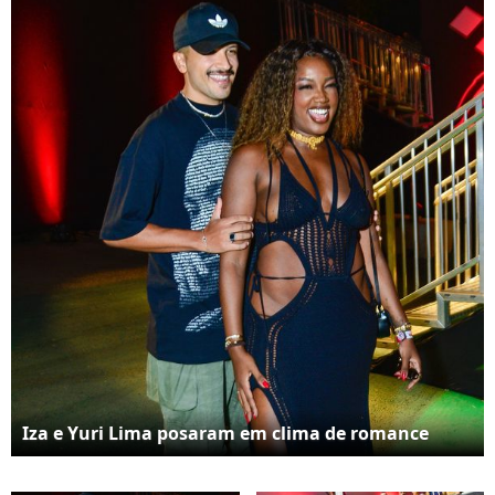
últimos quatro meses
foram e estão sendo os
melhores ao seu lado e
com a nossa princesa',
escreveu ele
Iza e Yuri Lima posaram em clima de romance