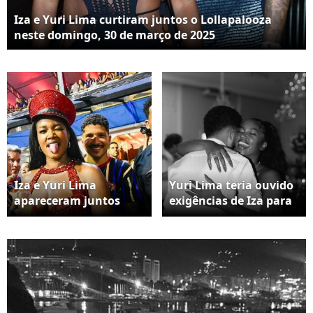
Iza e Yuri Lima curtiram juntos o Lollapalooza
neste domingo, 30 de março de 2025
Iza e Yuri Lima
Yuri Lima teria ouvido
apareceram juntos
exigências de Iza para
novamente no
ela aceitar retomar a
Carnaval de 2025
relação após traição
por parte dele