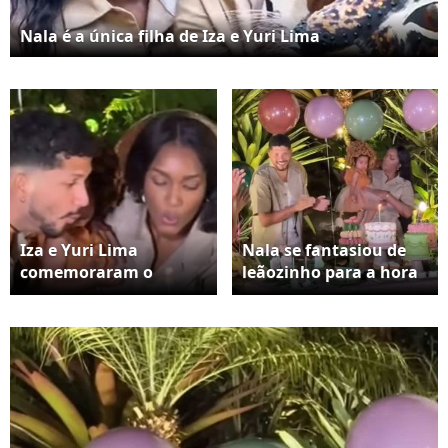
Nala é a única filha de Iza e Yuri Lima
Iza e Yuri Lima
Nala se fantasiou de
comemoraram o
leãozinho para a hora
primeiro aniversário
do parabéns
de Nala