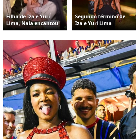
Filha de Iza e Yuri
Segundo término de
Lima, Nala encantou
Iza e Yuri Lima
os internautas ao
repercute nas redes
surgir fantasiada
com comentários
irônicos e mensagens
de apoio