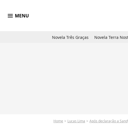
menu
MENU
Novela Três Graças
Novela Terra Nos
Home
Lucas Lima
Após declaração a Sand