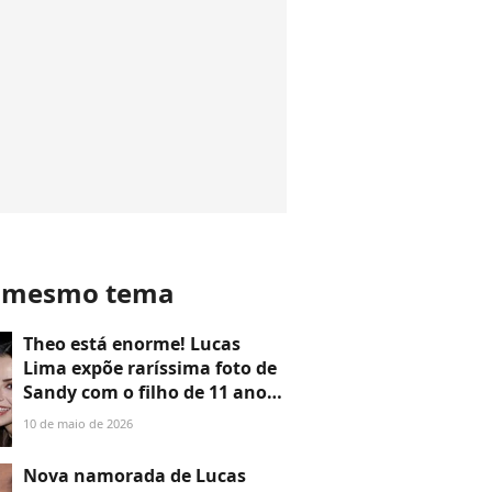
o mesmo tema
Theo está enorme! Lucas
Lima expõe raríssima foto de
Sandy com o filho de 11 anos
e se declara à ex no Dia das
10 de maio de 2026
Mães: ‘Uma das minhas
maiores sortes’
Nova namorada de Lucas