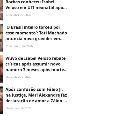
Borbas conheceu Isabel
Veloso em UTI neonatal após
nascimento prematuro de
17 de abril de 2026
filho: ‘Gratidão’
'O Brasil inteiro torceu por
esse momento': Tati Machado
anuncia nova gravidez em
vídeo EMOCIONANTE após
11 de junho de 2026
perda do filho e web
comemora
Viúvo de Isabel Veloso rebate
críticas após assumir novo
namoro 3 meses após morte
da influencer: ‘Seguir em
16 de abril de 2026
frente não é traição’
Após confusão com Fábio Jr.
na Justiça, Mari Alexandre faz
declaração de amor a Záion e
exibe raro momento com o
10 de maio de 2026
filho de 17 anos na web: ‘Com