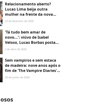
você até depois do fim'
Relacionamento aberto?
Lucas Lima beija outra
mulher na frente da nova
namorada durante o
23 de fevereiro de 2026
Carnaval, diz colunista
'Tá tudo bem amar de
novo...': viúvo de Isabel
Veloso, Lucas Borbas posta
reflexão e web suspeita de
2 de abril de 2026
novo amor, 3 meses após
morte da influenciadora
Sem vampiros e sem estaca
de madeira: nove anos após o
fim de 'The Vampire Diaries',
Nina Dobrev e Paul Wesley
29 de junho de 2026
estão confirmados em nova
série juntos
mosos