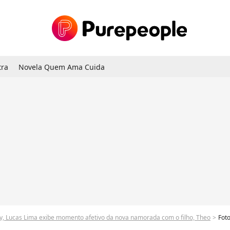
tra
Novela Quem Ama Cuida
y, Lucas Lima exibe momento afetivo da nova namorada com o filho, Theo
Fotos: A