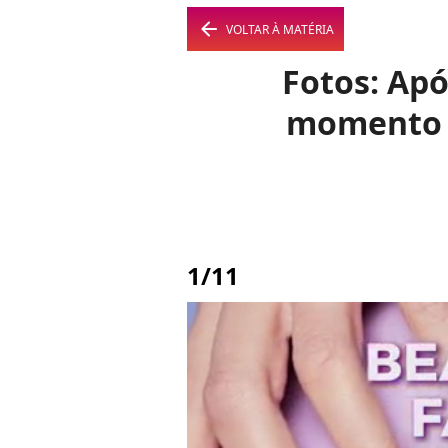
arrow_left
VOLTAR À MATÉRIA
Fotos: Apó
momento a
1/11