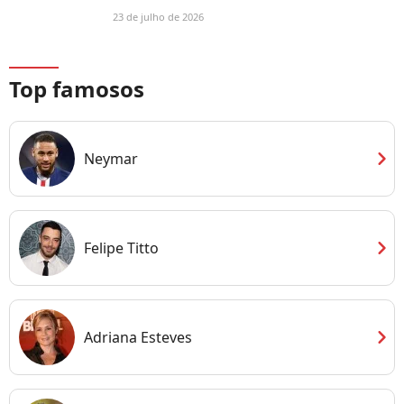
23 de julho de 2026
Top famosos
chevron_right
Neymar
chevron_right
Felipe Titto
chevron_right
Adriana Esteves