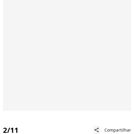
2/11
Compartilhar
share