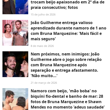
trocam beijo apaixonado em 2º dia de
praia consecutivo; fotos
15 de julho de 2026
João Guilherme entrega valioso
aprendizado durante namoro de 1 ano
com Bruna Marquezine: 'Mais fácil e
mais seguro'
8 de maio de 2026
Nem próximos, nem inimigos: João
Guilherme abre o jogo sobre relação
com Bruna Marquezine após
separação e entrega afastamento.
'Não muito...'
21 de março de 2026
Namoro com beijo, 'mão boba' no
biquíni fio-dental e banho de mar: 28
fotos de Bruna Marquezine e Shawn
Mendes no momento 'adeus saudade'