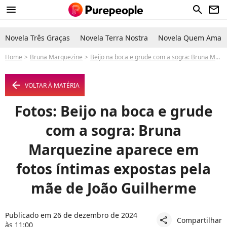
menu
search
newsletter
Novela Três Graças
Novela Terra Nostra
Novela Quem Ama C
Home
Bruna Marquezine
Beijo na boca e grude com a sogra: Bruna Marquezine aparece em fotos íntimas expostas pela mãe de João Guilherme
arrow_left
VOLTAR À MATÉRIA
Fotos: Beijo na boca e grude
com a sogra: Bruna
Marquezine aparece em
fotos íntimas expostas pela
mãe de João Guilherme
Publicado em 26 de dezembro de 2024
Compartilhar
share
às 11:00