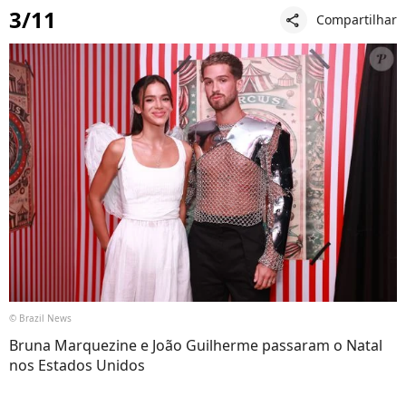
3/11
Compartilhar
share
© Brazil News
Bruna Marquezine e João Guilherme passaram o Natal
nos Estados Unidos