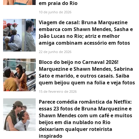
em praia do Rio
10 de junho de 2026
Viagem de casal: Bruna Marquezine
embarca com Shawn Mendes, Sasha e
João Lucas no Rio; atriz e melhor
amiga combinam acessório em fotos
22 de junho de 2026
Bloco do beijo no Carnaval 2026!
Marquezine e Shawn Mendes, Sabrina
Sato e marido, e outros casais. Saiba
quem beijou quem na folia e veja fotos
15 de fevereiro de 2026
Parece comédia romântica da Netflix:
essas 23 fotos de Bruna Marquezine e
Shawn Mendes com um café e muitos
beijos em dia nublado no Rio
deixariam qualquer roteirista
inspirado