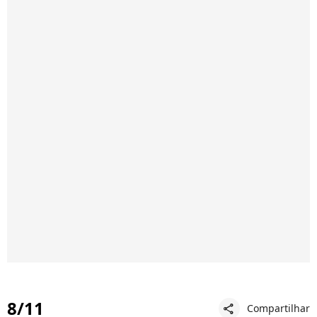
8/11
Compartilhar
share