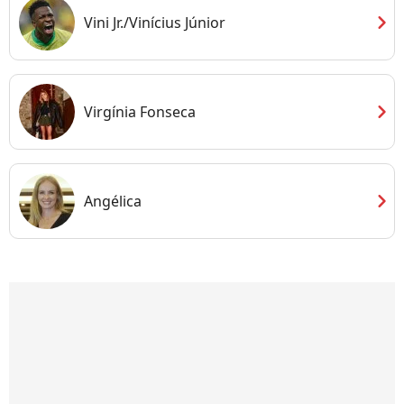
chevron_right
Vini Jr./Vinícius Júnior
chevron_right
Virgínia Fonseca
chevron_right
Angélica