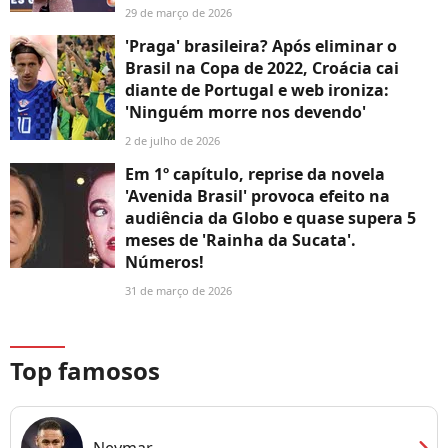
29 de março de 2026
'Praga' brasileira? Após eliminar o
Brasil na Copa de 2022, Croácia cai
diante de Portugal e web ironiza:
'Ninguém morre nos devendo'
2 de julho de 2026
Em 1º capítulo, reprise da novela
'Avenida Brasil' provoca efeito na
audiência da Globo e quase supera 5
meses de 'Rainha da Sucata'.
Números!
31 de março de 2026
Top famosos
chevron_right
Neymar