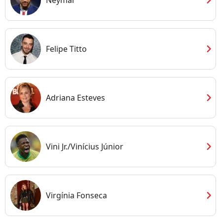
chevron_right
Felipe Titto
chevron_right
Adriana Esteves
chevron_right
Vini Jr./Vinícius Júnior
chevron_right
Virgínia Fonseca