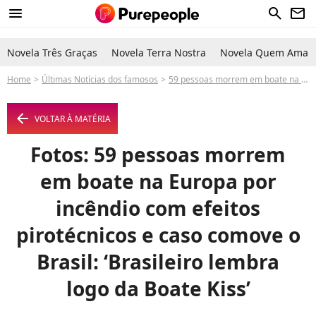
menu
search
newsletter
Novela Três Graças
Novela Terra Nostra
Novela Quem Ama C
Home
Últimas Notícias dos famosos
59 pessoas morrem em boate na Europa por incêndio com efeitos pirotécnicos e caso comove o Brasil: ‘Brasileiro lembra logo da Boate Kiss’
arrow_left
VOLTAR À MATÉRIA
Fotos: 59 pessoas morrem
em boate na Europa por
incêndio com efeitos
pirotécnicos e caso comove o
Brasil: ‘Brasileiro lembra
logo da Boate Kiss’