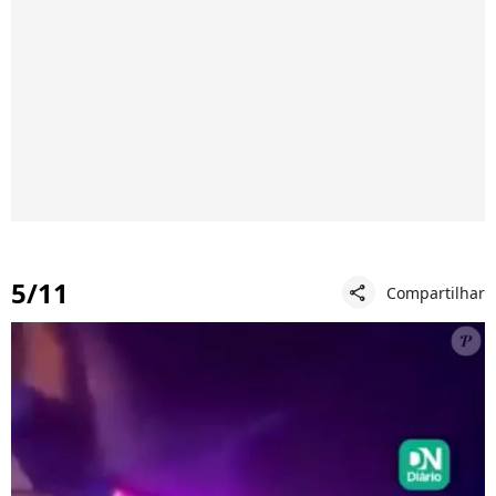
5/11
Compartilhar
share