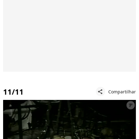
11/11
Compartilhar
share