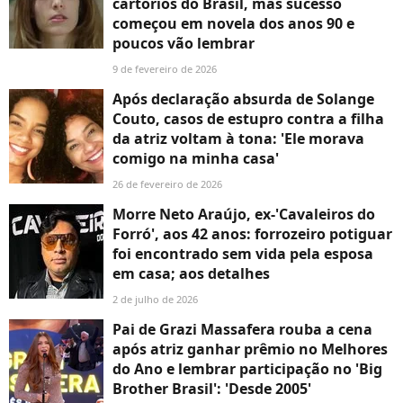
cartórios do Brasil, mas sucesso
começou em novela dos anos 90 e
poucos vão lembrar
9 de fevereiro de 2026
Após declaração absurda de Solange
Couto, casos de estupro contra a filha
da atriz voltam à tona: 'Ele morava
comigo na minha casa'
26 de fevereiro de 2026
Morre Neto Araújo, ex-'Cavaleiros do
Forró', aos 42 anos: forrozeiro potiguar
foi encontrado sem vida pela esposa
em casa; aos detalhes
2 de julho de 2026
Pai de Grazi Massafera rouba a cena
após atriz ganhar prêmio no Melhores
do Ano e lembrar participação no 'Big
Brother Brasil': 'Desde 2005'