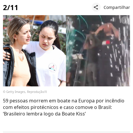
2/11
Compartilhar
share
© Getty Images, Reprodução/X
59 pessoas morrem em boate na Europa por incêndio
com efeitos pirotécnicos e caso comove o Brasil:
‘Brasileiro lembra logo da Boate Kiss’