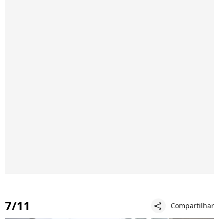
7/11
Compartilhar
share