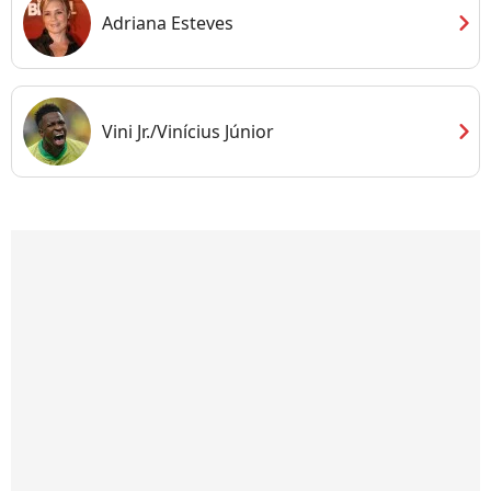
chevron_right
Adriana Esteves
chevron_right
Vini Jr./Vinícius Júnior