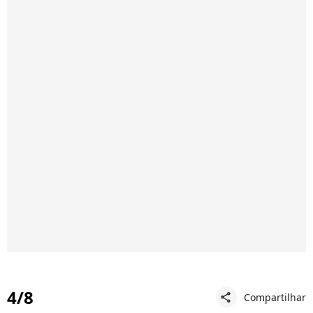
4/8
Compartilhar
share