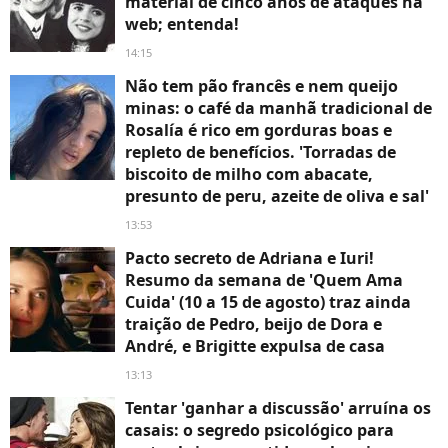
material de cinco anos de ataques na
web; entenda!
14:15
Não tem pão francês e nem queijo
minas: o café da manhã tradicional de
Rosalía é rico em gorduras boas e
repleto de benefícios. 'Torradas de
biscoito de milho com abacate,
presunto de peru, azeite de oliva e sal'
13:53
Pacto secreto de Adriana e Iuri!
Resumo da semana de 'Quem Ama
Cuida' (10 a 15 de agosto) traz ainda
traição de Pedro, beijo de Dora e
André, e Brigitte expulsa de casa
13:13
Tentar 'ganhar a discussão' arruína os
casais: o segredo psicológico para