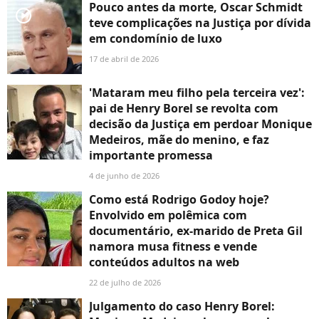
Pouco antes da morte, Oscar Schmidt
player2
teve complicações na Justiça por dívida
em condomínio de luxo
17 de abril de 2026
'Mataram meu filho pela terceira vez':
pai de Henry Borel se revolta com
decisão da Justiça em perdoar Monique
Medeiros, mãe do menino, e faz
importante promessa
4 de junho de 2026
Como está Rodrigo Godoy hoje?
Envolvido em polêmica com
documentário, ex-marido de Preta Gil
namora musa fitness e vende
conteúdos adultos na web
22 de julho de 2026
Julgamento do caso Henry Borel: