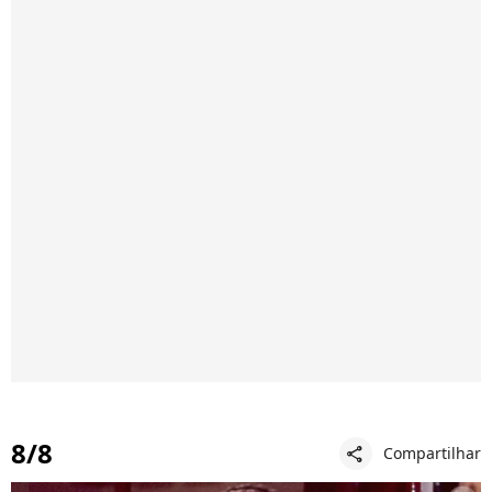
8/8
Compartilhar
share