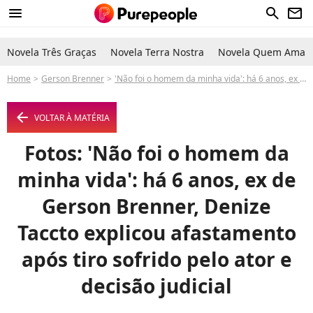
menu
search
newsletter
Novela Três Graças
Novela Terra Nostra
Novela Quem Ama C
Home
Gerson Brenner
'Não foi o homem da minha vida': há 6 anos, ex de Gerson Brenner, Denize Taccto explicou afastamento após tiro sofrido pelo ator e decisão judicial
arrow_left
VOLTAR À MATÉRIA
Fotos: 'Não foi o homem da
minha vida': há 6 anos, ex de
Gerson Brenner, Denize
Taccto explicou afastamento
após tiro sofrido pelo ator e
decisão judicial