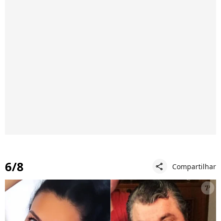
6/8
Compartilhar
share