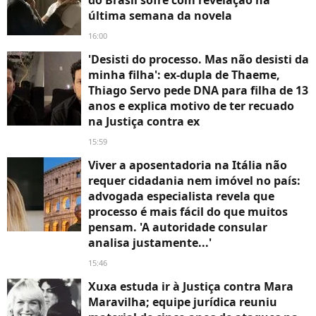
última semana da novela
16:00
'Desisti do processo. Mas não desisti da
minha filha': ex-dupla de Thaeme,
Thiago Servo pede DNA para filha de 13
anos e explica motivo de ter recuado
na Justiça contra ex
15:59
Viver a aposentadoria na Itália não
requer cidadania nem imóvel no país:
advogada especialista revela que
processo é mais fácil do que muitos
pensam. 'A autoridade consular
analisa justamente...'
15:46
Xuxa estuda ir à Justiça contra Mara
Maravilha; equipe jurídica reuniu