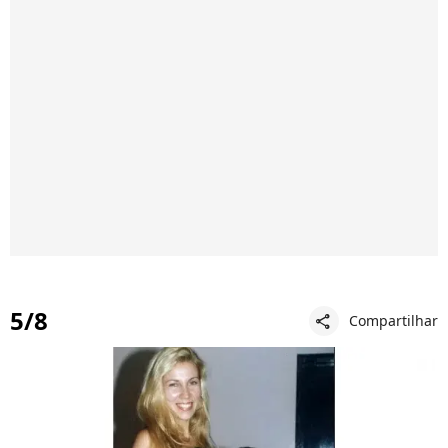
5/8
Compartilhar
share