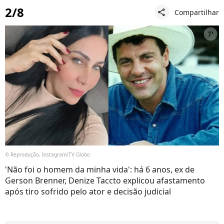
2/8
Compartilhar
share
© Reprodução, Instagram/TV Globo
'Não foi o homem da minha vida': há 6 anos, ex de
Gerson Brenner, Denize Taccto explicou afastamento
após tiro sofrido pelo ator e decisão judicial