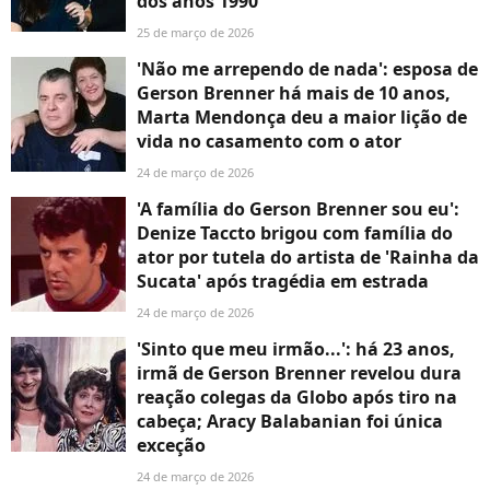
dos anos 1990
25 de março de 2026
'Não me arrependo de nada': esposa de
Gerson Brenner há mais de 10 anos,
Marta Mendonça deu a maior lição de
vida no casamento com o ator
24 de março de 2026
'A família do Gerson Brenner sou eu':
Denize Taccto brigou com família do
ator por tutela do artista de 'Rainha da
Sucata' após tragédia em estrada
24 de março de 2026
'Sinto que meu irmão...': há 23 anos,
irmã de Gerson Brenner revelou dura
reação colegas da Globo após tiro na
cabeça; Aracy Balabanian foi única
exceção
24 de março de 2026