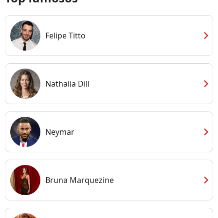
chevron_right
Felipe Titto
chevron_right
Nathalia Dill
chevron_right
Neymar
chevron_right
Bruna Marquezine