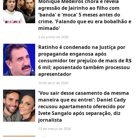
Monique Medeiros chora e revela
agressão de Jairinho ao filho com
'banda' e 'moca' 5 meses antes do
crime. 'Falando que eu era bobalhão e
mimado'
2 de junho de 2026
Ratinho é condenado na Justiça por
propaganda enganosa após
consumidor ter prejuízo de mais de R$
6 mil; aposentado também processou
apresentador
10 de abril de 2026
'Vou sair desse casamento da mesma
maneira que eu entrei': Daniel Cady
recusou apartamento oferecido por
Ivete Sangalo após separação, diz
jornalista
13 de março de 2026