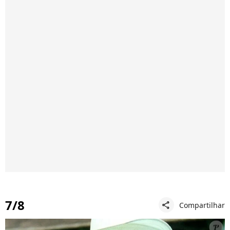
7/8
Compartilhar
share