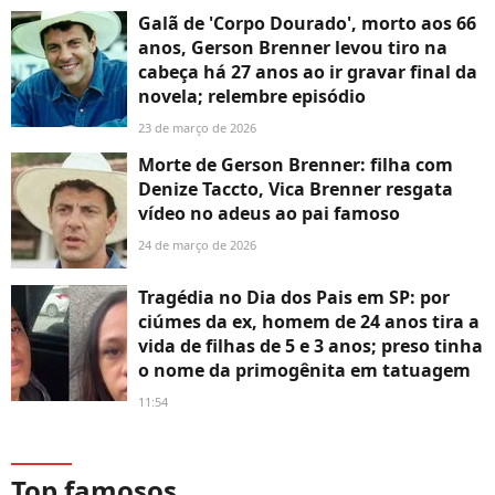
Galã de 'Corpo Dourado', morto aos 66
anos, Gerson Brenner levou tiro na
cabeça há 27 anos ao ir gravar final da
novela; relembre episódio
23 de março de 2026
Morte de Gerson Brenner: filha com
Denize Taccto, Vica Brenner resgata
vídeo no adeus ao pai famoso
24 de março de 2026
Tragédia no Dia dos Pais em SP: por
ciúmes da ex, homem de 24 anos tira a
vida de filhas de 5 e 3 anos; preso tinha
o nome da primogênita em tatuagem
11:54
Top famosos