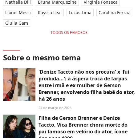
Nathalia Dill
Bruna Marquezine
Virgínia Fonseca
Lionel Messi
Rayssa Leal
Lucas Lima
Carolina Ferraz
Giulia Gam
TODOS OS FAMOSOS
Sobre o mesmo tema
'Denize Taccto não nos procura' x 'fui
proibida...': a áspera troca de farpas
entre irmã e ex-mulher de Gerson
Brenner, envolvendo filha bebê do ator,
há 26 anos
24 de março de 2026
Filha de Gerson Brenner e Denize
Taccto, Vica Brenner chora morte do
pai famoso em velório do ator, ícone