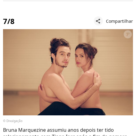
7/8
Compartilhar
share
© Divulgação
Bruna Marquezine assumiu anos depois ter tido