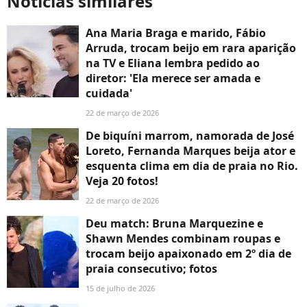
Notícias similares
Ana Maria Braga e marido, Fábio
Arruda, trocam beijo em rara aparição
na TV e Eliana lembra pedido ao
diretor: 'Ela merece ser amada e
cuidada'
22 de março de 2026
De biquíni marrom, namorada de José
Loreto, Fernanda Marques beija ator e
esquenta clima em dia de praia no Rio.
Veja 20 fotos!
22 de março de 2026
Deu match: Bruna Marquezine e
Shawn Mendes combinam roupas e
trocam beijo apaixonado em 2º dia de
praia consecutivo; fotos
15 de julho de 2026