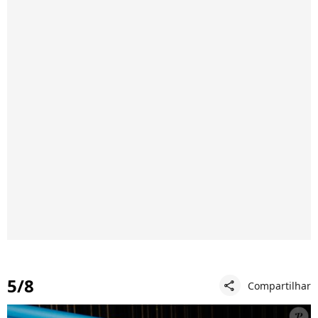
5/8
Compartilhar
share