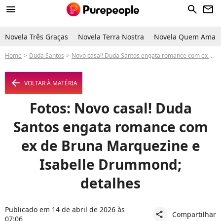
menu
search
newsletter
Novela Três Graças
Novela Terra Nostra
Novela Quem Ama C
Home
Duda Santos
Novo casal! Duda Santos engata romance com ex de Bruna Marquezine e Isabelle Drummond; detalhes
arrow_left
VOLTAR À MATÉRIA
Fotos: Novo casal! Duda
Santos engata romance com
ex de Bruna Marquezine e
Isabelle Drummond;
detalhes
Publicado em 14 de abril de 2026 às
Compartilhar
share
07:06