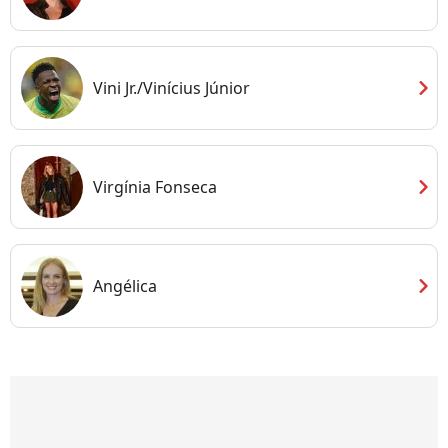
chevron_right
Vini Jr./Vinícius Júnior
chevron_right
Virgínia Fonseca
chevron_right
Angélica