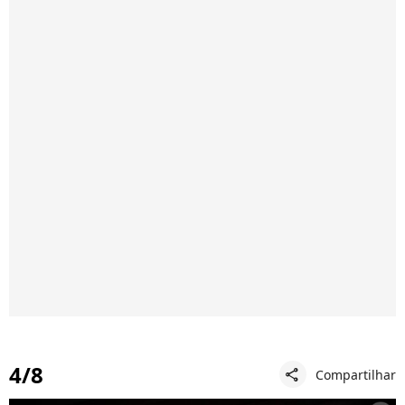
4/8
Compartilhar
share