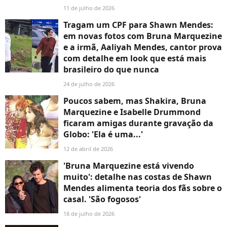
11 de julho de 2026
Tragam um CPF para Shawn Mendes:
em novas fotos com Bruna Marquezine
e a irmã, Aaliyah Mendes, cantor prova
com detalhe em look que está mais
brasileiro do que nunca
24 de julho de 2026
Poucos sabem, mas Shakira, Bruna
Marquezine e Isabelle Drummond
ficaram amigas durante gravação da
Globo: 'Ela é uma...'
12 de abril de 2026
'Bruna Marquezine está vivendo
muito': detalhe nas costas de Shawn
Mendes alimenta teoria dos fãs sobre o
casal. 'São fogosos'
18 de julho de 2026