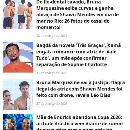
De fio-dental cavado, Bruna
Marquezine exibe curvas e ganha
abraço de Shawn Mendes em dia de
mar no Rio; 26 fotos do casal do
momento!
26 de março de 2026
Bagdá da novela 'Três Graças', Xamã
engata romance com atriz de 'Vale
Tudo', um mês após confirmar
separação de Sophie Charlotte
31 de março de 2026
Bruna Marquezine vai à Justiça: flagra
ilegal da atriz com Shawn Mendes foi
feito com drone, revela Léo Dias
27 de março de 2026
Mãe de Endrick abandona Copa 2026:
atitude drástica vem diante de rumor
de nova crise com a nora grávida,