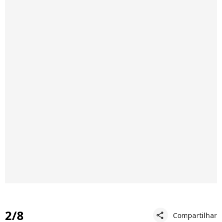
2/8
Compartilhar
share