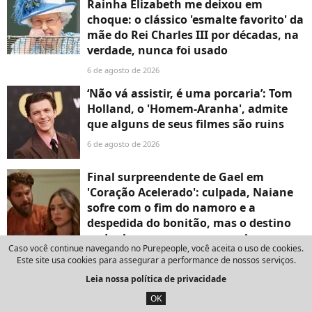
Rainha Elizabeth me deixou em
choque: o clássico 'esmalte favorito' da
mãe do Rei Charles III por décadas, na
verdade, nunca foi usado
6 de agosto de 2026
‘Não vá assistir, é uma porcaria’: Tom
Holland, o 'Homem-Aranha', admite
que alguns de seus filmes são ruins
6 de agosto de 2026
Final surpreendente de Gael em
'Coração Acelerado': culpada, Naiane
sofre com o fim do namoro e a
despedida do bonitão, mas o destino
pode chocar quem acompanha a
Caso você continue navegando no Purepeople, você aceita o uso de cookies.
novela da Globo
Este site usa cookies para assegurar a performance de nossos serviços.
6 de agosto de 2026
Leia nossa política de privacidade
Frase do dia de Hermann Hesse,
OK
escritor e ganhador do Prêmio Nobel,