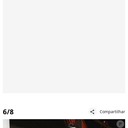
6/8
Compartilhar
share