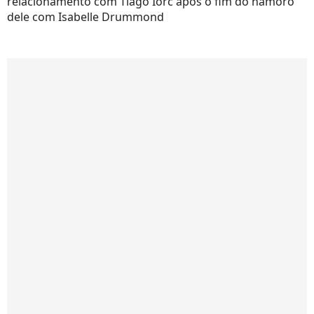
relacionamento com Tiago Iorc após o fim do namoro
dele com Isabelle Drummond