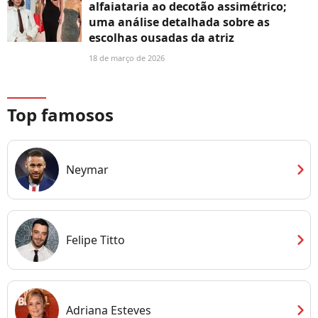
alfaiataria ao decotão assimétrico;
uma análise detalhada sobre as
escolhas ousadas da atriz
18 de março de 2026
Top famosos
chevron_right
Neymar
chevron_right
Felipe Titto
chevron_right
Adriana Esteves