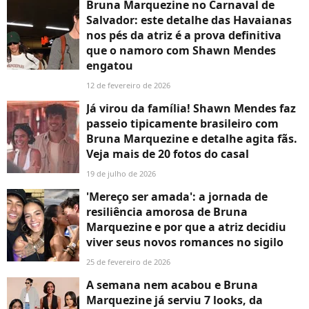
Bruna Marquezine no Carnaval de
Salvador: este detalhe das Havaianas
nos pés da atriz é a prova definitiva
que o namoro com Shawn Mendes
engatou
12 de fevereiro de 2026
Já virou da família! Shawn Mendes faz
passeio tipicamente brasileiro com
Bruna Marquezine e detalhe agita fãs.
Veja mais de 20 fotos do casal
19 de julho de 2026
'Mereço ser amada': a jornada de
resiliência amorosa de Bruna
Marquezine e por que a atriz decidiu
viver seus novos romances no sigilo
25 de fevereiro de 2026
A semana nem acabou e Bruna
Marquezine já serviu 7 looks, da