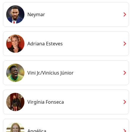
chevron_right
Neymar
chevron_right
Adriana Esteves
chevron_right
Vini Jr./Vinícius Júnior
chevron_right
Virgínia Fonseca
chevron_right
Angélica