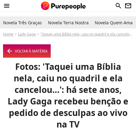
menu
search
newsletter
Novela Três Graças
Novela Terra Nostra
Novela Quem Ama C
Home
Lady Gaga
'Taquei uma Bíblia nela, caiu no quadril e ela cancelou...': há sete anos, Lady Gaga recebeu benção e pedido de desculpas ao vivo na TV
arrow_left
VOLTAR À MATÉRIA
Fotos: 'Taquei uma Bíblia
nela, caiu no quadril e ela
cancelou...': há sete anos,
Lady Gaga recebeu benção e
pedido de desculpas ao vivo
na TV