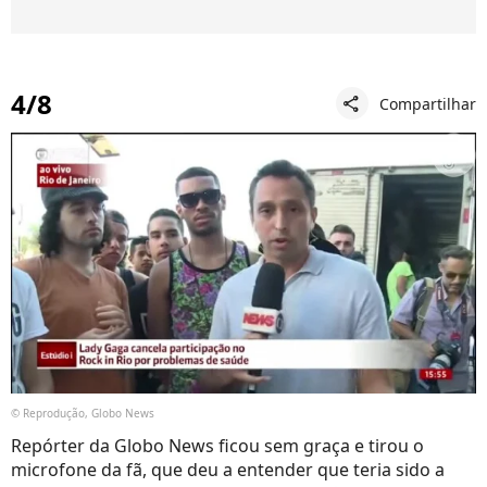
4/8
Compartilhar
share
© Reprodução, Globo News
Repórter da Globo News ficou sem graça e tirou o
microfone da fã, que deu a entender que teria sido a