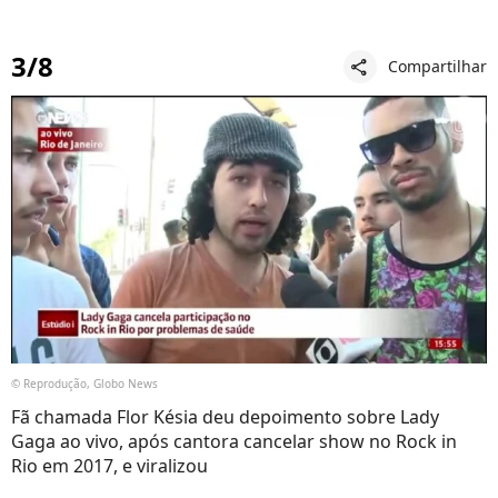
3/8
Compartilhar
share
© Reprodução, Globo News
Fã chamada Flor Késia deu depoimento sobre Lady
Gaga ao vivo, após cantora cancelar show no Rock in
Rio em 2017, e viralizou