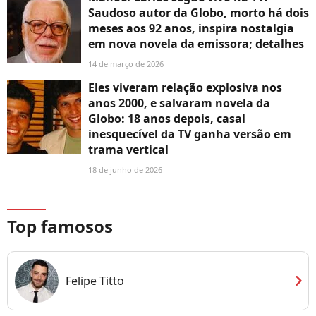
Saudoso autor da Globo, morto há dois
meses aos 92 anos, inspira nostalgia
em nova novela da emissora; detalhes
14 de março de 2026
Eles viveram relação explosiva nos
anos 2000, e salvaram novela da
Globo: 18 anos depois, casal
inesquecível da TV ganha versão em
trama vertical
18 de junho de 2026
Top famosos
chevron_right
Felipe Titto