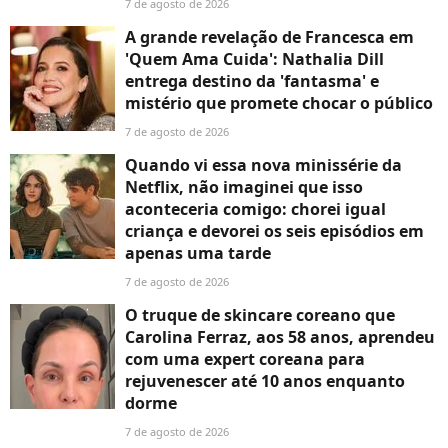
7 de agosto de 2026
A grande revelação de Francesca em
'Quem Ama Cuida': Nathalia Dill
entrega destino da 'fantasma' e
mistério que promete chocar o público
7 de agosto de 2026
Quando vi essa nova minissérie da
Netflix, não imaginei que isso
aconteceria comigo: chorei igual
criança e devorei os seis episódios em
apenas uma tarde
7 de agosto de 2026
O truque de skincare coreano que
Carolina Ferraz, aos 58 anos, aprendeu
com uma expert coreana para
rejuvenescer até 10 anos enquanto
dorme
7 de agosto de 2026