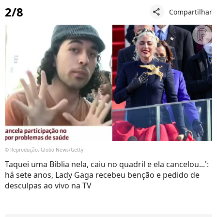
2/8
Compartilhar
share
© Reprodução, Globo News/Getty
Taquei uma Bíblia nela, caiu no quadril e ela cancelou...':
há sete anos, Lady Gaga recebeu benção e pedido de
desculpas ao vivo na TV