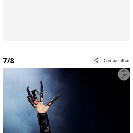
7/8
Compartilhar
share