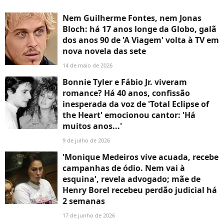
Nem Guilherme Fontes, nem Jonas
Bloch: há 17 anos longe da Globo, galã
dos anos 90 de 'A Viagem' volta à TV em
nova novela das sete
14 de maio de 2026
Bonnie Tyler e Fábio Jr. viveram
romance? Há 40 anos, confissão
inesperada da voz de 'Total Eclipse of
the Heart' emocionou cantor: 'Há
muitos anos...'
9 de julho de 2026
'Monique Medeiros vive acuada, recebe
campanhas de ódio. Nem vai à
esquina', revela advogado; mãe de
Henry Borel recebeu perdão judicial há
2 semanas
17 de junho de 2026