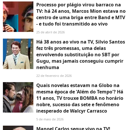
Processo por plágio virou barraco na
TV: há 24 anos, Marcos Mion estava no
centro de uma briga entre Band e MTV
- e tudo foi transmitido ao vivo
25 de abril de 2026
Há 38 anos ao vivo na TV, Silvio Santos
fez três promessas, uma delas
envolvendo substituição no SBT por
Gugu, mas jamais conseguiu cumprir
nenhuma
22 de fevereiro de 2026
Quais novelas estavam na Globo na
mesma época de 'Além do Tempo'? Há
11 anos, TV trouxe BOMBA no horário
nobre, sucesso das sete e fenômeno
inesperado de Walcyr Carrasco
5 de maio de 2026
Manoel Carlos segue vivo na TV!