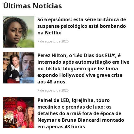
Últimas Notícias
Só 6 episódios: esta série britânica de
suspense psicológico está bombando
na Netflix
7 de agosto de 2026
Perez Hilton, o ‘Léo Dias dos EUA’, é
internado após automutilação em live
no TikTok; blogueiro que fez fama
expondo Hollywood vive grave crise
aos 48 anos
7 de agosto de 2026
Painel de LED, igrejinha, touro
mecânico e prendas de luxo: os
detalhes do arraiá fora de época de
Neymar e Bruna Biancardi montado
em apenas 48 horas