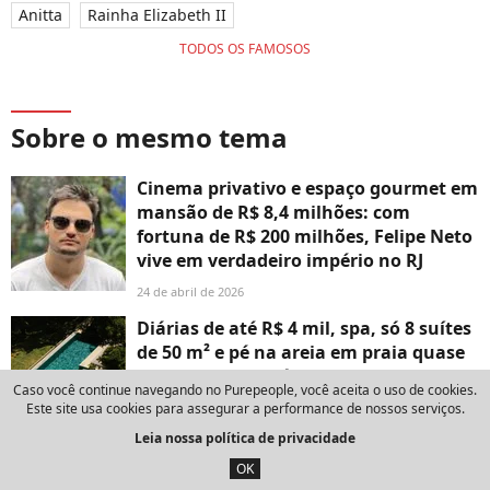
Anitta
Rainha Elizabeth II
TODOS OS FAMOSOS
Sobre o mesmo tema
Cinema privativo e espaço gourmet em
mansão de R$ 8,4 milhões: com
fortuna de R$ 200 milhões, Felipe Neto
vive em verdadeiro império no RJ
24 de abril de 2026
Diárias de até R$ 4 mil, spa, só 8 suítes
de 50 m² e pé na areia em praia quase
privativa: +5 hotéis de luxo fora do eixo
Caso você continue navegando no Purepeople, você aceita o uso de cookies.
Rio-SP para um Réveillon repleto de
Este site usa cookies para assegurar a performance de nossos serviços.
sofisticação e tranquilidade
Leia nossa política de privacidade
23 de julho de 2026
OK