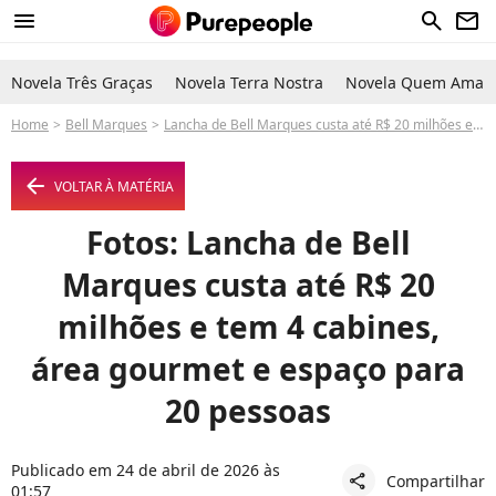
menu
search
newsletter
Novela Três Graças
Novela Terra Nostra
Novela Quem Ama C
Home
Bell Marques
Lancha de Bell Marques custa até R$ 20 milhões e tem 4 cabines, área gourmet e espaço para 20 pessoas
arrow_left
VOLTAR À MATÉRIA
Fotos: Lancha de Bell
Marques custa até R$ 20
milhões e tem 4 cabines,
área gourmet e espaço para
20 pessoas
Publicado em 24 de abril de 2026 às
Compartilhar
share
01:57