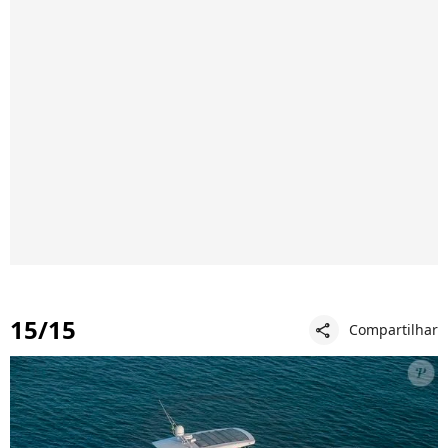
15/15
Compartilhar
share