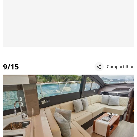
9/15
Compartilhar
share