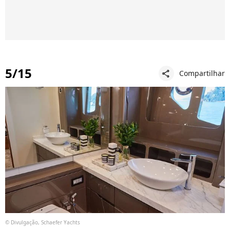
5/15
Compartilhar
share
© Divulgação, Schaefer Yachts