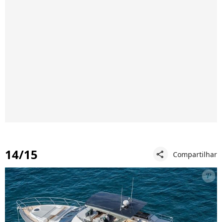
14/15
Compartilhar
share