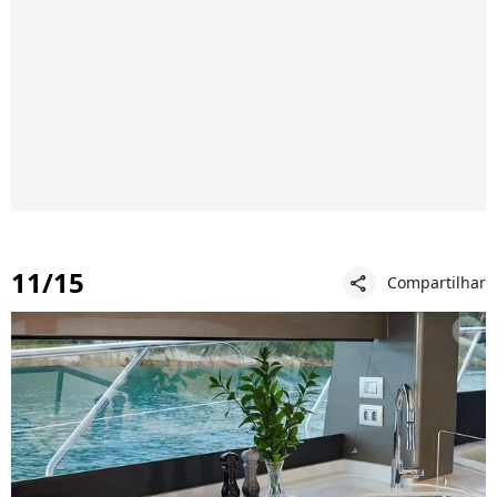
11/15
Compartilhar
share