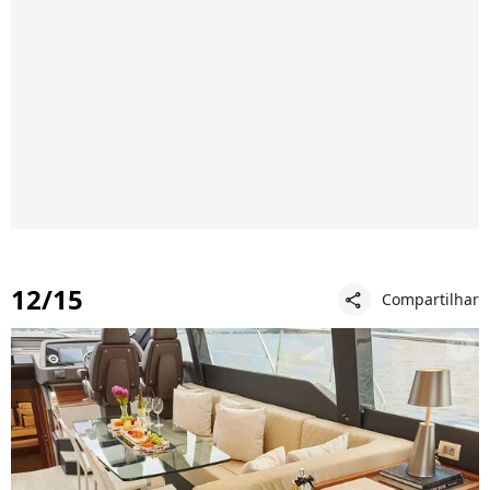
12/15
Compartilhar
share