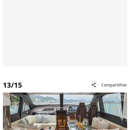
13/15
Compartilhar
share