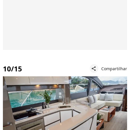
10/15
Compartilhar
share