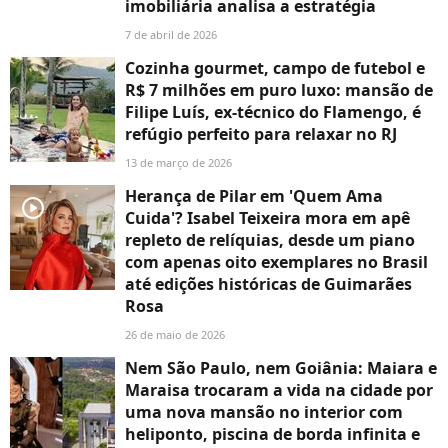
imobiliária analisa a estratégia
7 de abril de 2026
Cozinha gourmet, campo de futebol e
R$ 7 milhões em puro luxo: mansão de
Filipe Luís, ex-técnico do Flamengo, é
refúgio perfeito para relaxar no RJ
13 de março de 2026
Herança de Pilar em 'Quem Ama
player2
Cuida'? Isabel Teixeira mora em apê
repleto de relíquias, desde um piano
com apenas oito exemplares no Brasil
até edições históricas de Guimarães
Rosa
26 de maio de 2026
Nem São Paulo, nem Goiânia: Maiara e
Maraisa trocaram a vida na cidade por
uma nova mansão no interior com
heliponto, piscina de borda infinita e