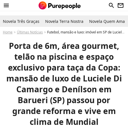
menu
search
newsletter
Novela Três Graças
Novela Terra Nostra
Novela Quem Ama C
Home
Últimas Notícias
Futebol, mansão e luxo: imóvel em SP de Luciele Di Camargo e Denílson tem espaço para taça da Copa do Mundo, piscina com TV e muito conforto
Porta de 6m, área gourmet,
telão na piscina e espaço
exclusivo para taça da Copa:
mansão de luxo de Luciele Di
Camargo e Denílson em
Barueri (SP) passou por
grande reforma e vive em
clima de Mundial