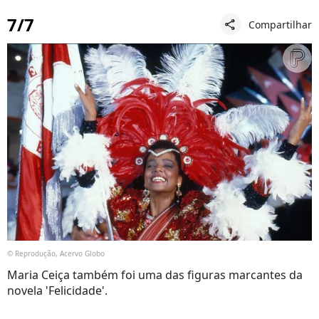
7/7
Compartilhar
share
© Reprodução, Acervo Globo
Maria Ceiça também foi uma das figuras marcantes da
novela 'Felicidade'.