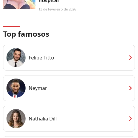
hospital
13 de fevereiro de 2026
Top famosos
chevron_right
Felipe Titto
chevron_right
Neymar
chevron_right
Nathalia Dill