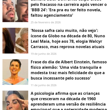
pelo fracasso na carreira após vencer o
'BBB 24': 'Era pra eu ter feito novela,
faltou agenciamento’
25 de fevereiro de 2026
'Nossa safra caiu muito, não vejo':
ícone da Globo na década de 80, Nuno
Leal Maia, hoje aos 78, elogia Walcyr
Carrasco, mas reprova novelas atuais
19 de junho de 2026
Frase do dia de Albert Einstein, famoso
físico alemão: 'Uma vida tranquila e
modesta traz mais felicidade do que a
busca incessante pelo sucesso'
11 de junho de 2026
A psicologia afirma que as crianças
que cresceram na década de 1960
aprenderam uma versão de resiliência
emocional que a paternidade moderna