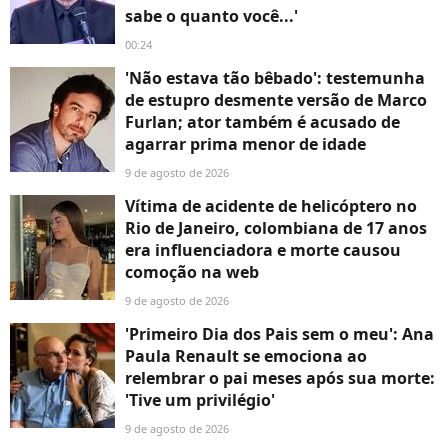
sabe o quanto você...'
00:24
'Não estava tão bêbado': testemunha
de estupro desmente versão de Marco
Furlan; ator também é acusado de
agarrar prima menor de idade
9 de agosto de 2026
Vítima de acidente de helicóptero no
Rio de Janeiro, colombiana de 17 anos
era influenciadora e morte causou
comoção na web
9 de agosto de 2026
'Primeiro Dia dos Pais sem o meu': Ana
Paula Renault se emociona ao
relembrar o pai meses após sua morte:
'Tive um privilégio'
9 de agosto de 2026