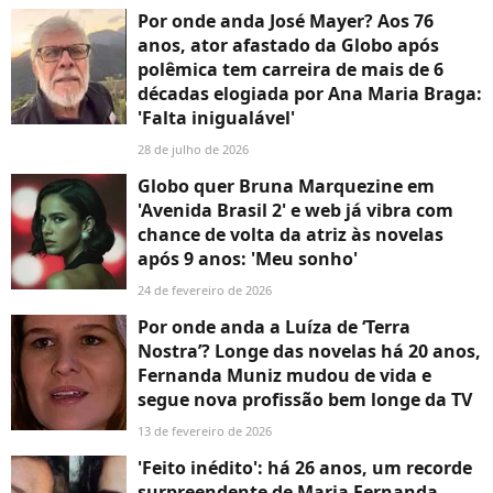
Por onde anda José Mayer? Aos 76
anos, ator afastado da Globo após
polêmica tem carreira de mais de 6
décadas elogiada por Ana Maria Braga:
'Falta inigualável'
28 de julho de 2026
Globo quer Bruna Marquezine em
'Avenida Brasil 2' e web já vibra com
chance de volta da atriz às novelas
após 9 anos: 'Meu sonho'
24 de fevereiro de 2026
Por onde anda a Luíza de ‘Terra
Nostra’? Longe das novelas há 20 anos,
Fernanda Muniz mudou de vida e
segue nova profissão bem longe da TV
13 de fevereiro de 2026
'Feito inédito': há 26 anos, um recorde
surpreendente de Maria Fernanda