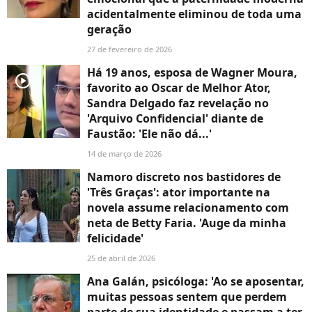
acidentalmente eliminou de toda uma
geração
27 de fevereiro de 2026
Há 19 anos, esposa de Wagner Moura,
player2
favorito ao Oscar de Melhor Ator,
Sandra Delgado faz revelação no
'Arquivo Confidencial' diante de
Faustão: 'Ele não dá...'
14 de março de 2026
Namoro discreto nos bastidores de
'Três Graças': ator importante na
novela assume relacionamento com
neta de Betty Faria. 'Auge da minha
felicidade'
25 de abril de 2026
Ana Galán, psicóloga: 'Ao se aposentar,
muitas pessoas sentem que perdem
parte de sua identidade e passam a ter