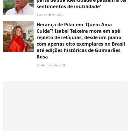
sentimentos de inutilidade'
1 de abril de 2026
Herança de Pilar em 'Quem Ama
player2
Cuida'? Isabel Teixeira mora em apê
repleto de relíquias, desde um piano
com apenas oito exemplares no Brasil
até edições históricas de Guimarães
Rosa
26 de maio de 2026