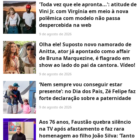
'Toda vez que ele apronta...': atitude de
Vini Jr. com Virgínia em meio à nova
polêmica com modelo não passa
despercebida na web
9 de agosto de 2026
Olha ele! Suposto novo namorado de
Anitta, ator já apontado como affair
de Bruna Marquezine, é flagrado em
show ao lado do pai da cantora. Vídeo!
9 de agosto de 2026
‘Nem sempre vou conseguir estar
presente’: no Dia dos Pais, Zé Felipe faz
forte declaração sobre a paternidade
9 de agosto de 2026
Aos 76 anos, Faustão quebra silêncio
na TV após afastamento e faz rara
homenagem ao filho João Silva: ‘Tanto