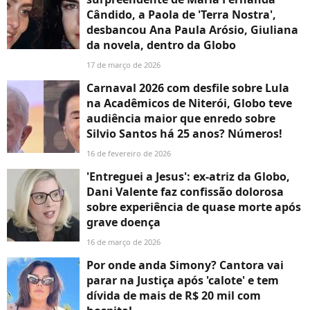
Cândido, a Paola de 'Terra Nostra',
desbancou Ana Paula Arósio, Giuliana
da novela, dentro da Globo
17 de março de 2026
Carnaval 2026 com desfile sobre Lula
na Acadêmicos de Niterói, Globo teve
audiência maior que enredo sobre
Silvio Santos há 25 anos? Números!
16 de fevereiro de 2026
'Entreguei a Jesus': ex-atriz da Globo,
Dani Valente faz confissão dolorosa
sobre experiência de quase morte após
grave doença
16 de março de 2026
Por onde anda Simony? Cantora vai
parar na Justiça após 'calote' e tem
dívida de mais de R$ 20 mil com