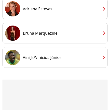
chevron_right
Adriana Esteves
chevron_right
Bruna Marquezine
chevron_right
Vini Jr./Vinícius Júnior