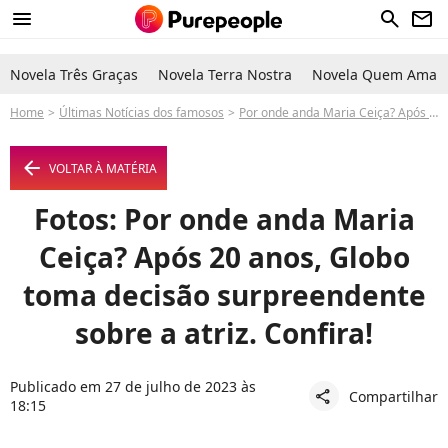
menu
search
newsletter
Novela Três Graças
Novela Terra Nostra
Novela Quem Ama C
Home
Últimas Notícias dos famosos
Por onde anda Maria Ceiça? Após 20 anos, Globo toma decisão surpreendente sobre a atriz. Confira!
arrow_left
VOLTAR À MATÉRIA
Fotos: Por onde anda Maria
Ceiça? Após 20 anos, Globo
toma decisão surpreendente
sobre a atriz. Confira!
Publicado em 27 de julho de 2023 às
Compartilhar
share
18:15