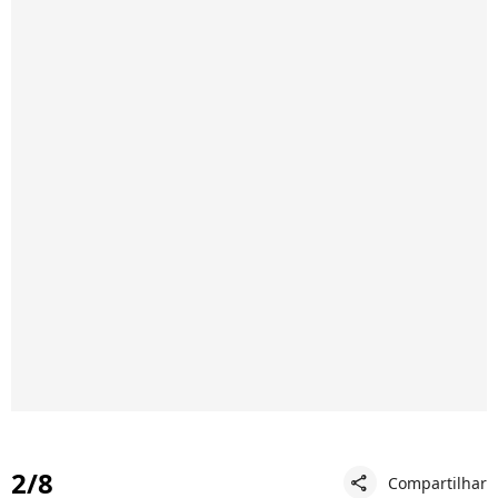
2/8
Compartilhar
share