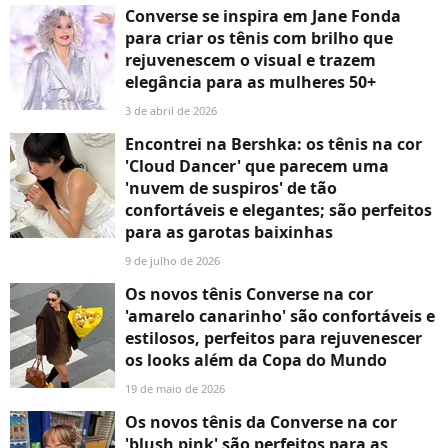
Converse se inspira em Jane Fonda
para criar os tênis com brilho que
rejuvenescem o visual e trazem
elegância para as mulheres 50+
3 de abril de 2026
Encontrei na Bershka: os tênis na cor
'Cloud Dancer' que parecem uma
'nuvem de suspiros' de tão
confortáveis e elegantes; são perfeitos
para as garotas baixinhas
9 de julho de 2026
Os novos tênis Converse na cor
'amarelo canarinho' são confortáveis e
estilosos, perfeitos para rejuvenescer
os looks além da Copa do Mundo
19 de maio de 2026
Os novos tênis da Converse na cor
'blush pink' são perfeitos para as