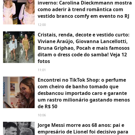
inverno: Carolina Dieckmmann mostra
como aderir à trend romântica com
vestido branco comfy em evento no RJ
12:00
Cristais, renda, decote e vestido curto:
Viviane Araújo, Giovanna Lancellotti,
Bruna Griphao, Pocah e mais famosos
ditam o dress code do samba! Veja 12
fotos
11:01
Encontrei no TikTok Shop: o perfume
com cheiro de banho tomado que
desbancou importado caro e garante
um rastro milionário gastando menos
de R$ 50
10:06
Jorge Messi morre aos 68 anos: pai e
empresário de Lionel foi decisivo para