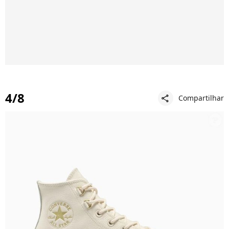
4/8
Compartilhar
share