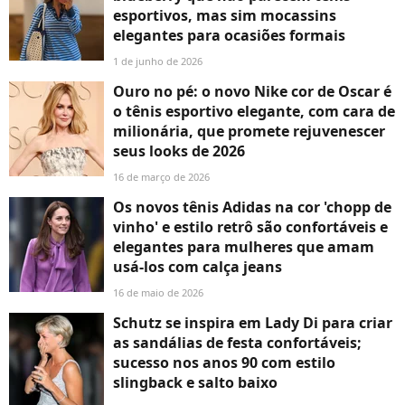
esportivos, mas sim mocassins
elegantes para ocasiões formais
1 de junho de 2026
Ouro no pé: o novo Nike cor de Oscar é
o tênis esportivo elegante, com cara de
milionária, que promete rejuvenescer
seus looks de 2026
16 de março de 2026
Os novos tênis Adidas na cor 'chopp de
vinho' e estilo retrô são confortáveis e
elegantes para mulheres que amam
usá-los com calça jeans
16 de maio de 2026
Schutz se inspira em Lady Di para criar
as sandálias de festa confortáveis;
sucesso nos anos 90 com estilo
slingback e salto baixo