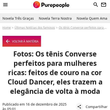
menu
search
newsletter
Novela Três Graças
Novela Terra Nostra
Novela Quem Ama C
Home
Últimas Notícias dos famosos
Os tênis Converse perfeitos para mulheres ricas: feitos de couro na cor Cloud Dancer, eles trazem a elegância de volta à moda
arrow_left
VOLTAR À MATÉRIA
Fotos: Os tênis Converse
perfeitos para mulheres
ricas: feitos de couro na cor
Cloud Dancer, eles trazem a
elegância de volta à moda
Publicado em 16 de dezembro de 2025
Compartilhar
share
às 05:01