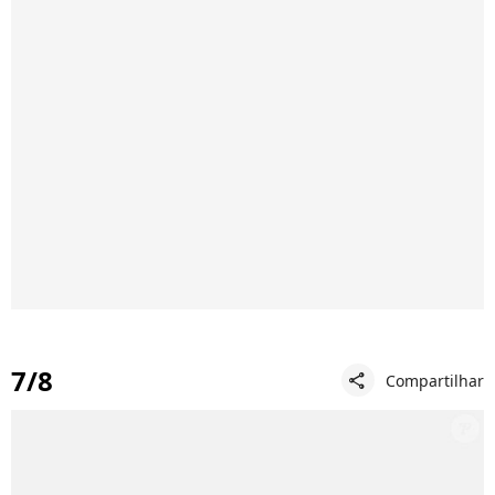
7/8
Compartilhar
share