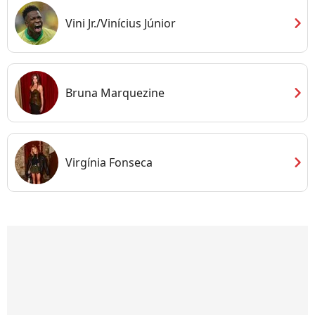
chevron_right
Vini Jr./Vinícius Júnior
chevron_right
Bruna Marquezine
chevron_right
Virgínia Fonseca