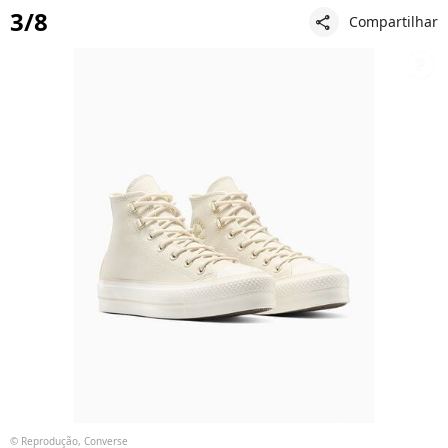
3/8
Compartilhar
share
© Reprodução, Converse