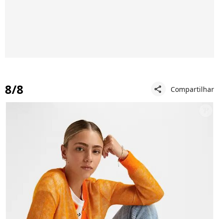
8/8
Compartilhar
share