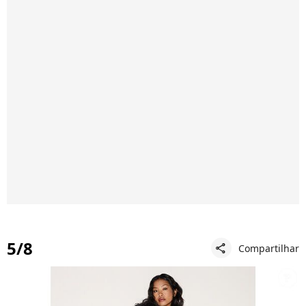
5/8
Compartilhar
share