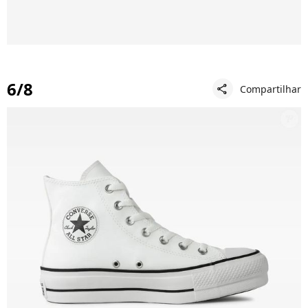
6/8
Compartilhar
share