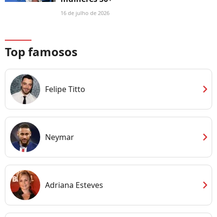
16 de julho de 2026
Top famosos
chevron_right
Felipe Titto
chevron_right
Neymar
chevron_right
Adriana Esteves