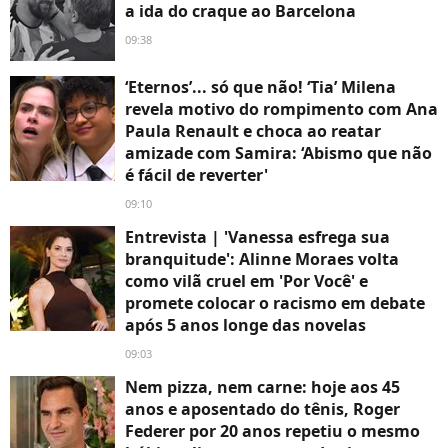
a ida do craque ao Barcelona
09:38
‘Eternos’... só que não! ‘Tia’ Milena
revela motivo do rompimento com Ana
Paula Renault e choca ao reatar
amizade com Samira: ‘Abismo que não
é fácil de reverter'
09:10
Entrevista | 'Vanessa esfrega sua
branquitude': Alinne Moraes volta
como vilã cruel em 'Por Você' e
promete colocar o racismo em debate
após 5 anos longe das novelas
09:03
Nem pizza, nem carne: hoje aos 45
anos e aposentado do tênis, Roger
Federer por 20 anos repetiu o mesmo