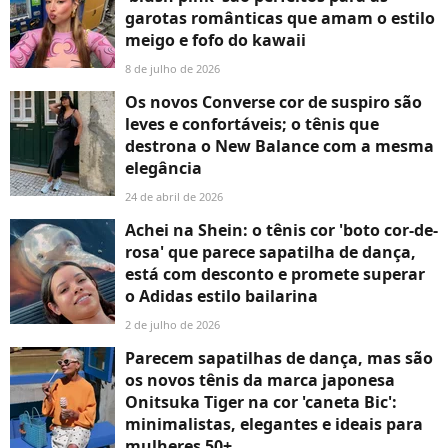
garotas românticas que amam o estilo
meigo e fofo do kawaii
8 de julho de 2026
Os novos Converse cor de suspiro são
leves e confortáveis; o tênis que
destrona o New Balance com a mesma
elegância
24 de abril de 2026
Achei na Shein: o tênis cor 'boto cor-de-
rosa' que parece sapatilha de dança,
está com desconto e promete superar
o Adidas estilo bailarina
2 de julho de 2026
Parecem sapatilhas de dança, mas são
os novos tênis da marca japonesa
Onitsuka Tiger na cor 'caneta Bic':
minimalistas, elegantes e ideais para
mulheres 50+