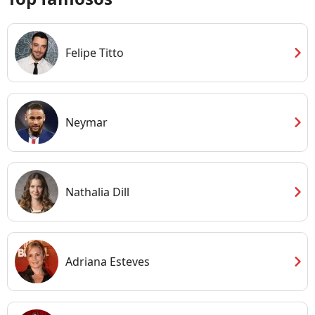
chevron_right
Felipe Titto
chevron_right
Neymar
chevron_right
Nathalia Dill
chevron_right
Adriana Esteves