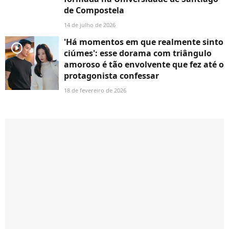
de Compostela
14 de julho de 2026
'Há momentos em que realmente sinto
player2
ciúmes': esse dorama com triângulo
amoroso é tão envolvente que fez até o
protagonista confessar
18 de fevereiro de 2026