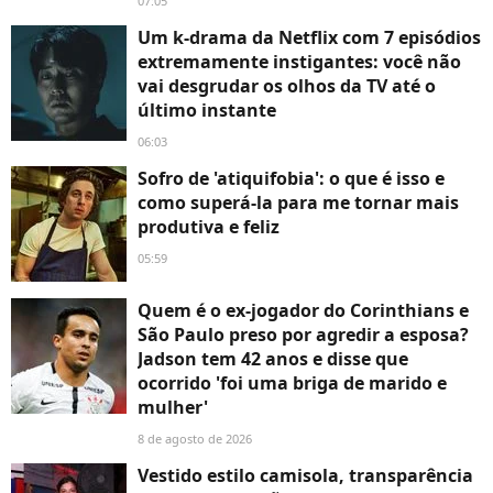
07:05
Um k-drama da Netflix com 7 episódios
extremamente instigantes: você não
vai desgrudar os olhos da TV até o
último instante
06:03
Sofro de 'atiquifobia': o que é isso e
como superá-la para me tornar mais
produtiva e feliz
05:59
Quem é o ex-jogador do Corinthians e
São Paulo preso por agredir a esposa?
Jadson tem 42 anos e disse que
ocorrido 'foi uma briga de marido e
mulher'
8 de agosto de 2026
Vestido estilo camisola, transparência