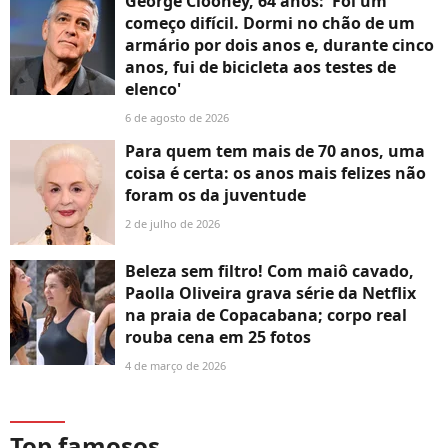
George Clooney, 64 anos: 'Foi um
começo difícil. Dormi no chão de um
armário por dois anos e, durante cinco
anos, fui de bicicleta aos testes de
elenco'
6 de agosto de 2026
Para quem tem mais de 70 anos, uma
coisa é certa: os anos mais felizes não
foram os da juventude
2 de julho de 2026
Beleza sem filtro! Com maiô cavado,
Paolla Oliveira grava série da Netflix
na praia de Copacabana; corpo real
rouba cena em 25 fotos
4 de março de 2026
Top famosos