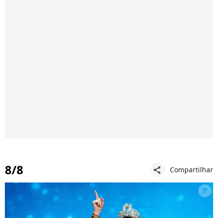
8/8
Compartilhar
share