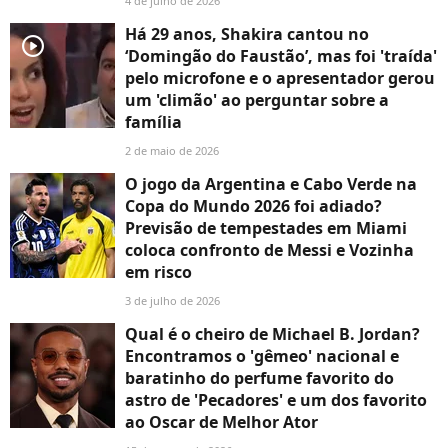
4 de julho de 2026
Há 29 anos, Shakira cantou no
player2
‘Domingão do Faustão’, mas foi 'traída'
pelo microfone e o apresentador gerou
um 'climão' ao perguntar sobre a
família
2 de maio de 2026
O jogo da Argentina e Cabo Verde na
Copa do Mundo 2026 foi adiado?
Previsão de tempestades em Miami
coloca confronto de Messi e Vozinha
em risco
3 de julho de 2026
Qual é o cheiro de Michael B. Jordan?
Encontramos o 'gêmeo' nacional e
baratinho do perfume favorito do
astro de 'Pecadores' e um dos favorito
ao Oscar de Melhor Ator