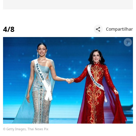
4/8
Compartilhar
share
© Getty Images, Thai News Pix