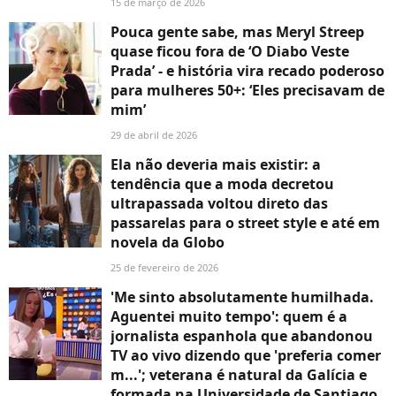
15 de março de 2026
Pouca gente sabe, mas Meryl Streep
player2
quase ficou fora de ‘O Diabo Veste
Prada’ - e história vira recado poderoso
para mulheres 50+: ‘Eles precisavam de
mim’
29 de abril de 2026
Ela não deveria mais existir: a
tendência que a moda decretou
ultrapassada voltou direto das
passarelas para o street style e até em
novela da Globo
25 de fevereiro de 2026
'Me sinto absolutamente humilhada.
Aguentei muito tempo': quem é a
jornalista espanhola que abandonou
TV ao vivo dizendo que 'preferia comer
m...'; veterana é natural da Galícia e
formada na Universidade de Santiago