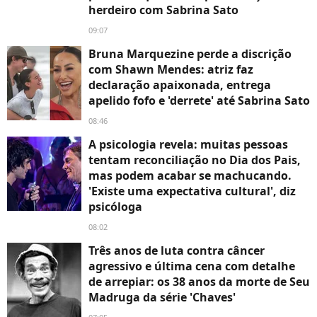
herdeiro com Sabrina Sato
09:07
Bruna Marquezine perde a discrição
com Shawn Mendes: atriz faz
declaração apaixonada, entrega
apelido fofo e 'derrete' até Sabrina Sato
08:46
A psicologia revela: muitas pessoas
tentam reconciliação no Dia dos Pais,
mas podem acabar se machucando.
'Existe uma expectativa cultural', diz
psicóloga
08:02
Três anos de luta contra câncer
agressivo e última cena com detalhe
de arrepiar: os 38 anos da morte de Seu
Madruga da série 'Chaves'