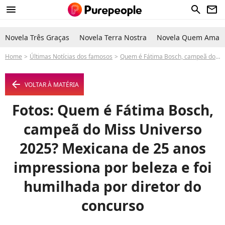
menu
search
newsletter
Novela Três Graças
Novela Terra Nostra
Novela Quem Ama C
Home
Últimas Notícias dos famosos
Quem é Fátima Bosch, campeã do Miss Universo 2025? Mexicana de 25 anos impressiona por beleza e foi humilhada por diretor do concurso
arrow_left
VOLTAR À MATÉRIA
Fotos: Quem é Fátima Bosch,
campeã do Miss Universo
2025? Mexicana de 25 anos
impressiona por beleza e foi
humilhada por diretor do
concurso