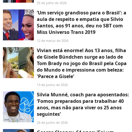
25 de julho de 2026
‘Um serviço grandioso para o Brasil': a
aula de respeito e empatia que Silvio
Santos, aos 91 anos, deu no SBT com
Miss Universo Trans 2019
12 de março de 2026
Vivian está enorme! Aos 13 anos, filha
de Gisele Bündchen surge ao lado de
Tom Brady no jogo do Brasil pela Copa
do Mundo e impressiona com beleza:
'Parece a Gisele'
13 de junho de 2026
Silvia Munné, coach para aposentados:
‘Fomos preparados para trabalhar 40
anos, mas não para viver os 25 anos
seguintes’
24 de junho de 2026