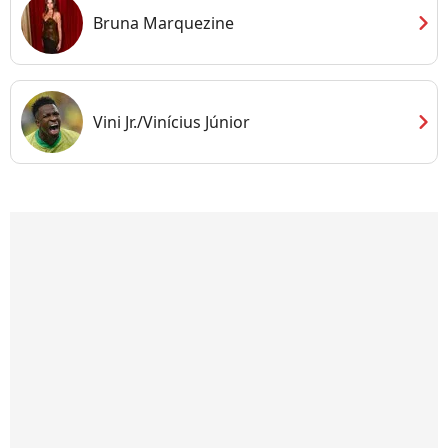
chevron_right
Bruna Marquezine
chevron_right
Vini Jr./Vinícius Júnior