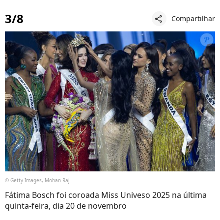
3/8
Compartilhar
share
© Getty Images, Mohan Raj
Fátima Bosch foi coroada Miss Univeso 2025 na última
quinta-feira, dia 20 de novembro