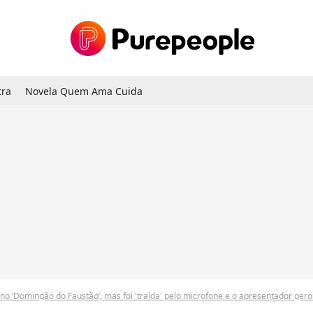
tra
Novela Quem Ama Cuida
no ‘Domingão do Faustão’, mas foi 'traída' pelo microfone e o apresentador gero