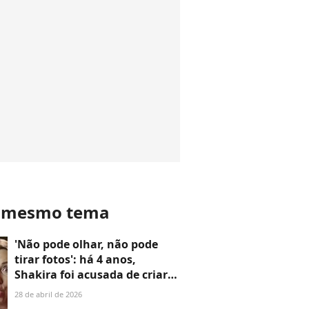
o mesmo tema
'Não pode olhar, não pode
tirar fotos': há 4 anos,
Shakira foi acusada de criar
clima PESADO com
28 de abril de 2026
funcionários e regras