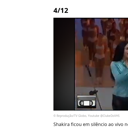
4/12
© Reprodução/TV Globo, Youtube @ClubeDoVHS
Shakira ficou em silêncio ao vivo