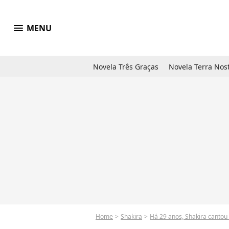
menu
MENU
Novela Três Graças
Novela Terra Nos
Home
Shakira
Há 29 anos, Shakira cantou 