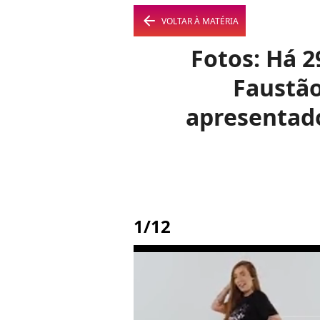
arrow_left
VOLTAR À MATÉRIA
Fotos: Há 
Faustão
apresentado
1/12