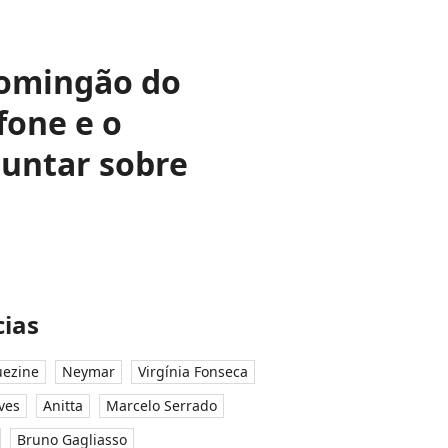
Domingão do
fone e o
guntar sobre
ias
ezine
Neymar
Virgínia Fonseca
ves
Anitta
Marcelo Serrado
Bruno Gagliasso