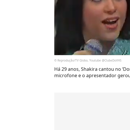
© Reprodução/TV Globo, Youtube @ClubeDoVHS
Há 29 anos, Shakira cantou no ‘Dom
microfone e o apresentador gerou 