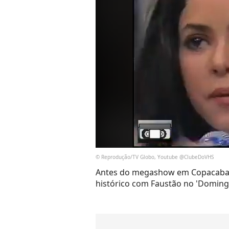
© Reprodução/TV Globo, Youtube @ClubeDoVHS
Antes do megashow em Copacabana,
histórico com Faustão no 'Doming