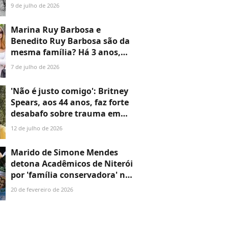
da voz de 'Total Eclipse of the
9 de julho de 2026
Heart' emocionou cantor: 'Há
muitos anos...'
Marina Ruy Barbosa e
Benedito Ruy Barbosa são da
mesma família? Há 3 anos,
atriz revelou a verdade sobre
7 de julho de 2026
parentesco com autor e a
ligação é mais curiosa do que
'Não é justo comigo': Britney
parece
Spears, aos 44 anos, faz forte
desabafo sobre trauma em
família e compara sua vida à
12 de julho de 2026
Christina Aguilera
Marido de Simone Mendes
detona Acadêmicos de Niterói
por 'família conservadora' no
Carnaval e web aponta
20 de fevereiro de 2026
hipocrisia: ‘Simone canta
sobre valores de destruição’