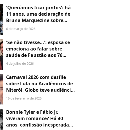
duríssimas nos bastidores
'Queríamos ficar juntos': há
11 anos, uma declaração de
Bruna Marquezine sobre
término com Neymar
6 de março de 2026
viralizou; o que a psicologia
diz sobre encerramentos
'Se não tivesse...': esposa se
difíceis?
emociona ao falar sobre
saúde de Faustão aos 76
anos; apresentador passou
4 de julho de 2026
por 4 transplantes em dois
anos
Carnaval 2026 com desfile
sobre Lula na Acadêmicos de
Niterói, Globo teve audiência
maior que enredo sobre Silvio
16 de fevereiro de 2026
Santos há 25 anos? Números!
Bonnie Tyler e Fábio Jr.
viveram romance? Há 40
anos, confissão inesperada