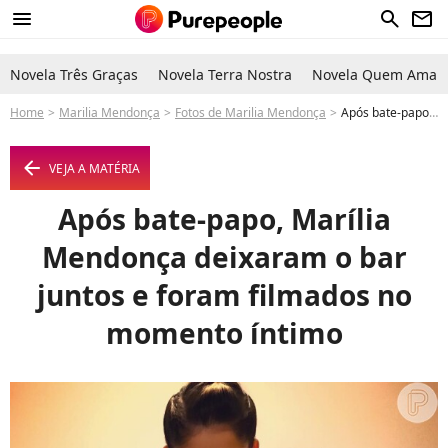
menu
search
newsletter
Novela Três Graças
Novela Terra Nostra
Novela Quem Ama C
Home
Marilia Mendonça
Fotos de Marilia Mendonça
Após bate-papo, Marília Mendonça deixaram o bar juntos e foram filmados no momento íntimo - Foto
arrow_left
VEJA A MATÉRIA
Após bate-papo, Marília
Mendonça deixaram o bar
juntos e foram filmados no
momento íntimo