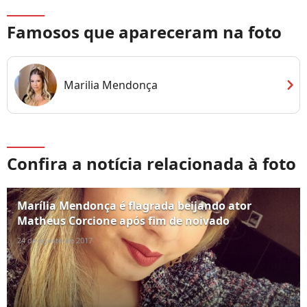
Famosos que apareceram na foto
chevron_right
Marilia Mendonça
Confira a notícia relacionada à foto
Marília Mendonça é flagrada beijando ator
Matheus Corcione após fim de noivado
24 de agosto de 2017