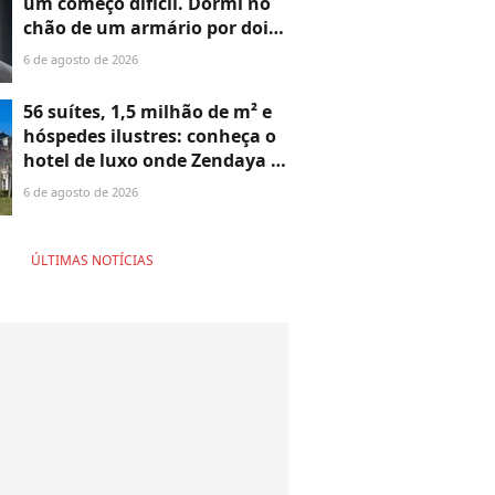
um começo difícil. Dormi no
chão de um armário por dois
anos e, durante cinco anos,
6 de agosto de 2026
fui de bicicleta aos testes de
elenco'
56 suítes, 1,5 milhão de m² e
hóspedes ilustres: conheça o
hotel de luxo onde Zendaya e
Tom Holland celebraram o
6 de agosto de 2026
casamento
ÚLTIMAS NOTÍCIAS