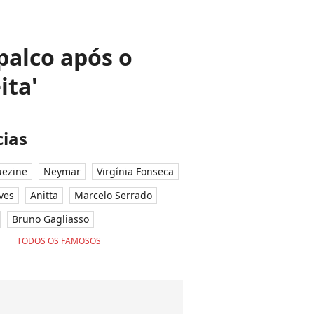
 palco após o
ita'
ias
ezine
Neymar
Virgínia Fonseca
ves
Anitta
Marcelo Serrado
Bruno Gagliasso
TODOS OS FAMOSOS