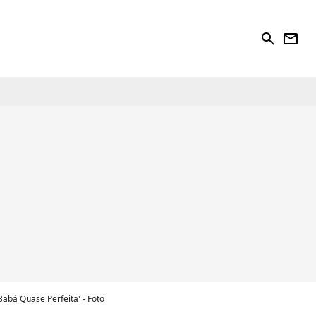
search
newsletter
Babá Quase Perfeita' - Foto