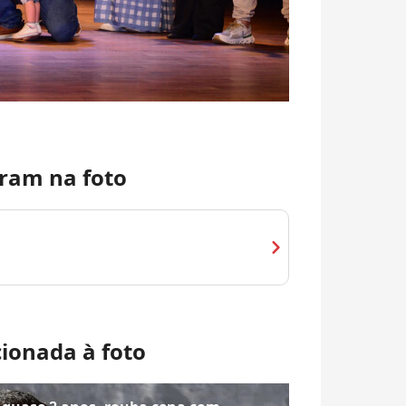
ram na foto
chevron_right
cionada à foto