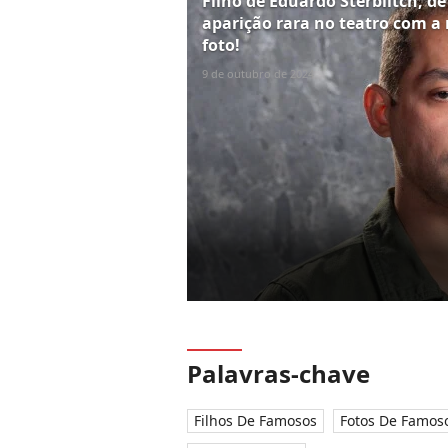
Filho de Eduardo Sterblitch, d
aparição rara no teatro com a 
foto!
9 de outubro de 2024
Palavras-chave
Filhos De Famosos
Fotos De Famos