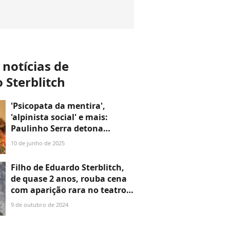
 notícias de
 Sterblitch
'Psicopata da mentira',
'alpinista social' e mais:
Paulinho Serra detona
Eduardo Sterblitch e faz grave
10 de junho de 2025
acusação contra ator de
novela da Globo
Filho de Eduardo Sterblitch,
de quase 2 anos, rouba cena
com aparição rara no teatro
com a mulher do ator, Louise
9 de outubro de 2024
D'Tuani. Veja foto!