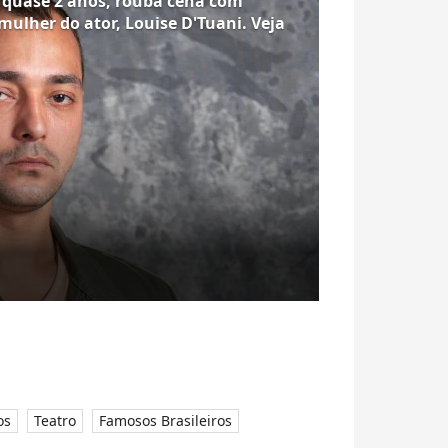
e quase 2 anos, rouba cena com
mulher do ator, Louise D'Tuani. Veja
os
Teatro
Famosos Brasileiros