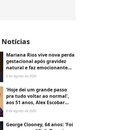
 Notícias
Mariana Rios vive nova perda
gestacional após gravidez
natural e faz emocionante
reflexão: 'Meu coração estava
6 de agosto de 2026
em paz'
'Hoje dei um grande passo
pra tudo voltar ao normal',
aos 51 anos, Alex Escobar
passa por cirurgia para
6 de agosto de 2026
retirar tumor no peito
George Clooney, 64 anos: 'Foi