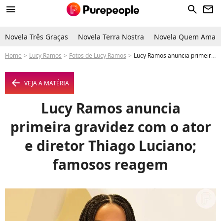
menu
search
newsletter
Novela Três Graças
Novela Terra Nostra
Novela Quem Ama C
Home
Lucy Ramos
Fotos de Lucy Ramos
Lucy Ramos anuncia primeira gravidez com o ator e diretor Thiago Luciano; famosos reagem - Foto
arrow_left
VEJA A MATÉRIA
Lucy Ramos anuncia
primeira gravidez com o ator
e diretor Thiago Luciano;
famosos reagem