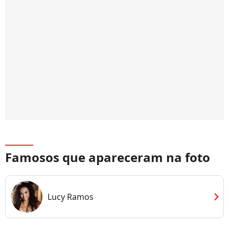
Famosos que apareceram na foto
chevron_right
Lucy Ramos