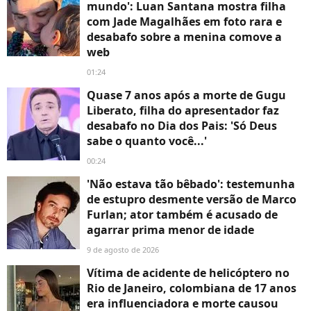
mundo': Luan Santana mostra filha
com Jade Magalhães em foto rara e
desabafo sobre a menina comove a
web
01:24
Quase 7 anos após a morte de Gugu
Liberato, filha do apresentador faz
desabafo no Dia dos Pais: 'Só Deus
sabe o quanto você...'
00:24
'Não estava tão bêbado': testemunha
de estupro desmente versão de Marco
Furlan; ator também é acusado de
agarrar prima menor de idade
9 de agosto de 2026
Vítima de acidente de helicóptero no
Rio de Janeiro, colombiana de 17 anos
era influenciadora e morte causou