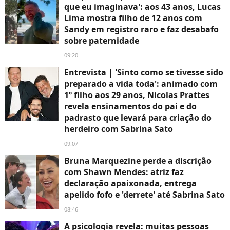
que eu imaginava': aos 43 anos, Lucas
Lima mostra filho de 12 anos com
Sandy em registro raro e faz desabafo
sobre paternidade
09:20
Entrevista | 'Sinto como se tivesse sido
preparado a vida toda': animado com
1º filho aos 29 anos, Nicolas Prattes
revela ensinamentos do pai e do
padrasto que levará para criação do
herdeiro com Sabrina Sato
09:07
Bruna Marquezine perde a discrição
com Shawn Mendes: atriz faz
declaração apaixonada, entrega
apelido fofo e 'derrete' até Sabrina Sato
08:46
A psicologia revela: muitas pessoas