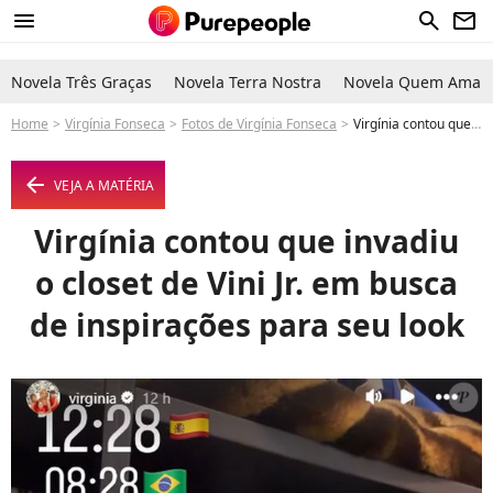
menu
search
newsletter
Novela Três Graças
Novela Terra Nostra
Novela Quem Ama C
Home
Virgínia Fonseca
Fotos de Virgínia Fonseca
Virgínia contou que invadiu o closet de Vini Jr. em busca de inspirações para seu look - Foto
arrow_left
VEJA A MATÉRIA
Virgínia contou que invadiu
o closet de Vini Jr. em busca
de inspirações para seu look