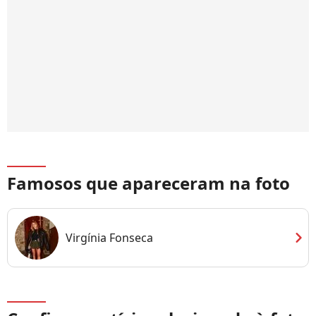
Famosos que apareceram na foto
chevron_right
Virgínia Fonseca