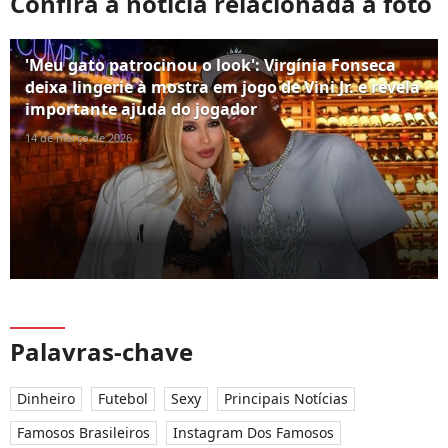
Confira a notícia relacionada à foto
'Meu gato patrocinou o look': Virgínia Fonseca
deixa lingerie à mostra em jogo de Vini Jr. e revela
importante ajuda do jogador
14 de março de 2026
Palavras-chave
Dinheiro
Futebol
Sexy
Principais Notícias
Famosos Brasileiros
Instagram Dos Famosos