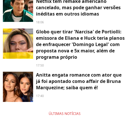
Netflix tem remake americano
cancelado, mas pode ganhar versões
inéditas em outros idiomas
18:06
Globo quer tirar 'Narcisa' de Portiolli:
emissora de Eliana e Huck teria planos
de enfraquecer 'Domingo Legal' com
proposta nova e 5x maior, além de
programa próprio
17:50
Anitta engata romance com ator que
já foi apontado como affair de Bruna
Marquezine; saiba quem é!
17:40
ÚLTIMAS NOTÍCIAS