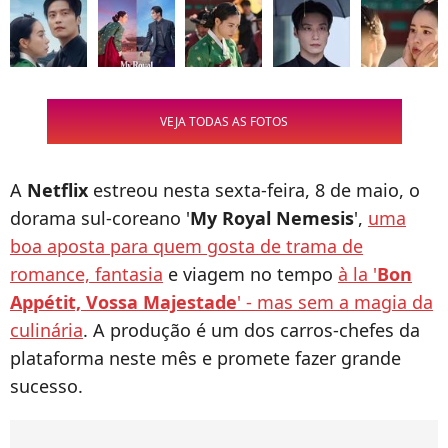
VEJA TODAS AS FOTOS
A
Netflix
estreou nesta sexta-feira, 8 de maio, o
dorama sul-coreano '
My Royal Nemesis
',
uma
boa aposta para quem gosta de trama de
romance, fantasia
e viagem no tempo
à la '
Bon
Appétit, Vossa Majestade
' - mas sem a magia da
culinária
. A produção é um dos carros-chefes da
plataforma neste mês e promete fazer grande
sucesso.