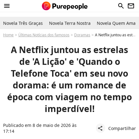
menu
search
newsletter
Novela Três Graças
Novela Terra Nostra
Novela Quem Ama C
Home
Últimas Notícias dos famosos
Doramas
A Netflix juntou as estrelas de 'A Lição' e 'Quando o Telefone Toca' em seu novo dorama: é um romance de época com viagem no tempo imperdível!
A Netflix juntou as estrelas
de 'A Lição' e 'Quando o
Telefone Toca' em seu novo
dorama: é um romance de
época com viagem no tempo
imperdível!
Publicado em 8 de maio de 2026 às
Compartilhar
share
17:14