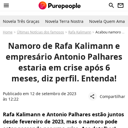
menu
search
newsletter
Novela Três Graças
Novela Terra Nostra
Novela Quem Ama C
Home
Últimas Notícias dos famosos
Rafa Kalimann
Acabou namoro de Rafa Kalimann e empresário Antonio Palhares? Rumor de crise vem à tona. Entenda!
Namoro de Rafa Kalimann e
empresário Antonio Palhares
estaria em crise após 6
meses, diz perfil. Entenda!
Publicado em 12 de setembro de 2023
Compartilhar
share
às 12:22
Rafa Kalimann e Antonio Palhares estão juntos
desde fevereiro de 2023, mas o namoro pode