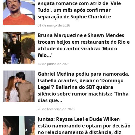
engata romance com atriz de 'Vale
Tudo', um mês após confirmar
separação de Sophie Charlotte
31 de março de 2026
Bruna Marquezine e Shawn Mendes
trocam beijos em restaurante do Rio e
atitude do cantor viraliza: 'Muito
feio...'
14 de junho de 2026
Gabriel Medina pediu para namorada,
Isabella Arantes, deixar o 'Domingo
Legal'? Bailarina do SBT quebra
silêncio sobre rumor machista: 'Tinha
dias que...'
28 de fevereiro de 2026
Juntas: Rayssa Leal e Duda Wilken
estão namorando e optam por decisão
no relacionamento à distância, diz