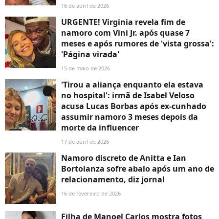
16 de abril de 2026
URGENTE! Virginia revela fim de
namoro com Vini Jr. após quase 7
meses e após rumores de 'vista grossa':
'Página virada'
15 de maio de 2026
'Tirou a aliança enquanto ela estava
no hospital': irmã de Isabel Veloso
acusa Lucas Borbas após ex-cunhado
assumir namoro 3 meses depois da
morte da influencer
17 de abril de 2026
Namoro discreto de Anitta e Ian
Bortolanza sofre abalo após um ano de
relacionamento, diz jornal
16 de fevereiro de 2026
Filha de Manoel Carlos mostra fotos