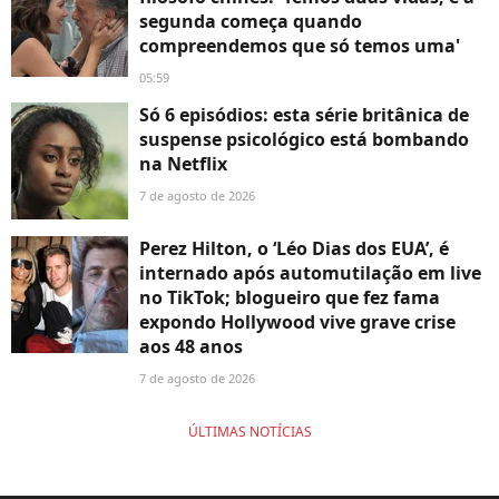
segunda começa quando
compreendemos que só temos uma'
05:59
Só 6 episódios: esta série britânica de
suspense psicológico está bombando
na Netflix
7 de agosto de 2026
Perez Hilton, o ‘Léo Dias dos EUA’, é
internado após automutilação em live
no TikTok; blogueiro que fez fama
expondo Hollywood vive grave crise
aos 48 anos
7 de agosto de 2026
ÚLTIMAS NOTÍCIAS