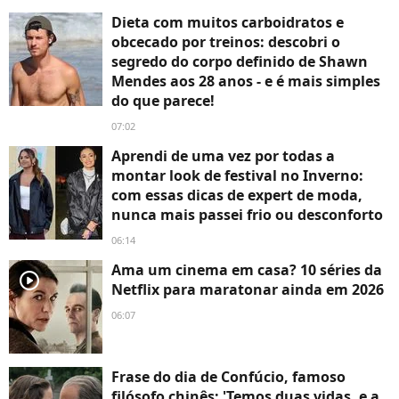
Dieta com muitos carboidratos e
obcecado por treinos: descobri o
segredo do corpo definido de Shawn
Mendes aos 28 anos - e é mais simples
do que parece!
07:02
Aprendi de uma vez por todas a
montar look de festival no Inverno:
com essas dicas de expert de moda,
nunca mais passei frio ou desconforto
06:14
Ama um cinema em casa? 10 séries da
player2
Netflix para maratonar ainda em 2026
06:07
Frase do dia de Confúcio, famoso
filósofo chinês: 'Temos duas vidas, e a