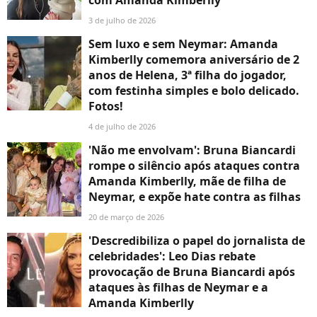
com Amanda Kimberlly
3 de julho de 2026
Sem luxo e sem Neymar: Amanda
Kimberlly comemora aniversário de 2
anos de Helena, 3ª filha do jogador,
com festinha simples e bolo delicado.
Fotos!
4 de julho de 2026
'Não me envolvam': Bruna Biancardi
rompe o silêncio após ataques contra
Amanda Kimberlly, mãe de filha de
Neymar, e expõe hate contra as filhas
20 de março de 2026
'Descredibiliza o papel do jornalista de
celebridades': Leo Dias rebate
provocação de Bruna Biancardi após
ataques às filhas de Neymar e a
Amanda Kimberlly