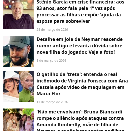
Stênio Garcia em crise financeira: aos
93 anos, ator fala pela 1ª vez após
processar as filhas e expõe 'ajuda da
esposa para sobreviver'
28 de março de 2026
Detalhe em joia de Neymar reacende
rumor antigo e levanta dúvida sobre
nova filha do jogador. Veja a foto!
1 de março de 2026
O gatilho da 'treta': entenda o real
incômodo de Virgínia Fonseca com Ana
Castela após vídeo de maquiagem em
Maria Flor
11 de março de 2026
'Não me envolvam': Bruna Biancardi
rompe o silêncio após ataques contra
Amanda Kimberlly, mãe de filha de