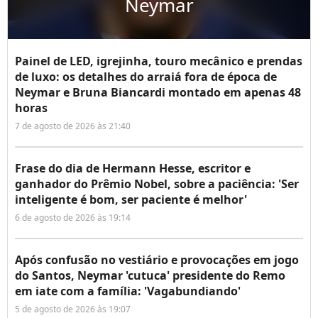
Neymar
Painel de LED, igrejinha, touro mecânico e prendas
de luxo: os detalhes do arraiá fora de época de
Neymar e Bruna Biancardi montado em apenas 48
horas
7 de agosto de 2026 às 21:40
Frase do dia de Hermann Hesse, escritor e
ganhador do Prêmio Nobel, sobre a paciência: 'Ser
inteligente é bom, ser paciente é melhor'
6 de agosto de 2026 às 19:14
Após confusão no vestiário e provocações em jogo
do Santos, Neymar 'cutuca' presidente do Remo
em iate com a família: 'Vagabundiando'
5 de agosto de 2026 às 19:07