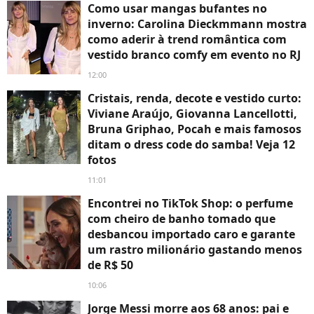
Como usar mangas bufantes no
inverno: Carolina Dieckmmann mostra
como aderir à trend romântica com
vestido branco comfy em evento no RJ
12:00
Cristais, renda, decote e vestido curto:
Viviane Araújo, Giovanna Lancellotti,
Bruna Griphao, Pocah e mais famosos
ditam o dress code do samba! Veja 12
fotos
11:01
Encontrei no TikTok Shop: o perfume
com cheiro de banho tomado que
desbancou importado caro e garante
um rastro milionário gastando menos
de R$ 50
10:06
Jorge Messi morre aos 68 anos: pai e