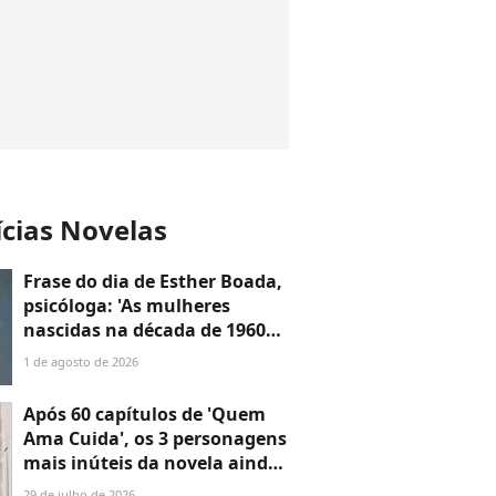
ícias Novelas
Frase do dia de Esther Boada,
psicóloga: 'As mulheres
nascidas na década de 1960
cresceram com a ideia de que
1 de agosto de 2026
precisavam dar conta de
tudo, porque era isso que a
Após 60 capítulos de 'Quem
sociedade exigia'
Ama Cuida', os 3 personagens
mais inúteis da novela ainda
não disseram a que vieram —
29 de julho de 2026