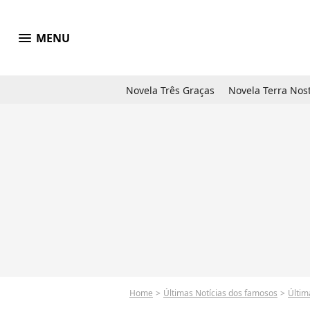
menu
MENU
Novela Três Graças
Novela Terra Nos
Home
Últimas Notícias dos famosos
Últim