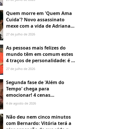
o último é o maior
desperdício
Quem morre em 'Quem Ama
Cuida'? Novo assassinato
mexe com a vida de Adriana e
deixa Pedro de queixo caído
27 de julho de 2026
As pessoas mais felizes do
mundo têm em comum estes
4 traços de personalidade: é o
que revela Estudo de Oxford
27 de julho de 2026
com quase 80 mil pessoas de
76 países
Segunda fase de 'Além do
Tempo' chega para
emocionar! 4 cenas
marcantes do primeiro
4 de agosto de 2026
capítulo provam que a novela
não perde o fôlego
Não deu nem cinco minutos
com Bernardo: Vitória terá a