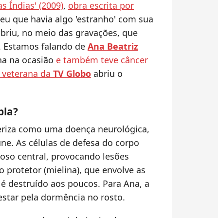
s Índias' (2009)
,
obra escrita por
beu que havia algo 'estranho' com sua
obriu, no meio das gravações, que
. Estamos falando de
Ana Beatriz
ana na ocasião
e também teve câncer
 veterana da
TV Globo
abriu o
pla?
teriza como uma doença neurológica,
ne. As células de defesa do corpo
oso central, provocando lesões
o protetor (mielina), que envolve as
 é destruído aos poucos. Para Ana, a
star pela dormência no rosto.