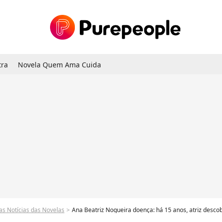
tra
Novela Quem Ama Cuida
as Notícias das Novelas
Ana Beatriz Nogueira doença: há 15 anos, atriz descobriu esclero