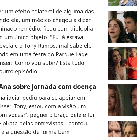
r um efeito colateral de alguma das
do ela, um médico chegou a dizer
minado remédio, ficou com diploplia -
 um único objeto. "Eu já estava
vela e o Tony Ramos, mal sabe ele,
ando em uma festa do Parque Lage
nsei: 'Como vou subir? Está tudo
 outro episódio.
se Ana sobre jornada com doença
ma ideia: pediu para se apoiar em
sse: 'Tony, estou com a visão um
m vocês?', peguei o braço dele e fui
pirata pelas entrevistas", contou.
e a questão de forma bem