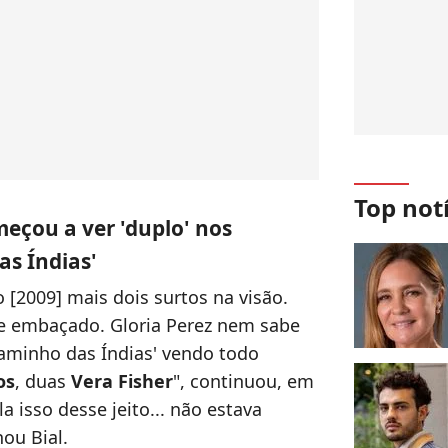
Top not
eçou a ver 'duplo' nos
as Índias'
 [2009] mais dois surtos na visão.
 embaçado. Gloria Perez nem sabe
Caminho das Índias' vendo todo
os
, duas
Vera Fisher
", continuou, em
a isso desse jeito... não estava
ou Bial.