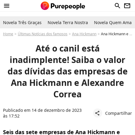
menu
search
newsletter
Novela Três Graças
Novela Terra Nostra
Novela Quem Ama C
Home
Últimas Notícias dos famosos
Ana Hickmann
Ana Hickmann e Alexandre Correa falidos? Saiba o valor das dívidas milionárias das empresas do ex-casal
Até o canil está
inadimplente! Saiba o valor
das dívidas das empresas de
Ana Hickmann e Alexandre
Correa
Publicado em 14 de dezembro de 2023
Compartilhar
share
às 17:52
Seis das sete empresas de Ana Hickmann e