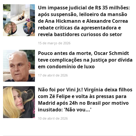
Um impasse judicial de R$ 35 milhões:
após suspensão, leiloeiro da mansão
de Ana Hickmann e Alexandre Correa
rebate críticas da apresentadora e
revela bastidores curiosos do setor
15 de março de 2026
Pouco antes da morte, Oscar Schmidt
player2
teve complicações na Justiça por dívida
em condomínio de luxo
17 de abril de 2026
Não foi por Vini Jr.! Virgínia deixa filhos
com Zé Felipe e volta às pressas para
Madrid após 24h no Brasil por motivo
inusitado: 'Não vou...'
10 de abril de 2026