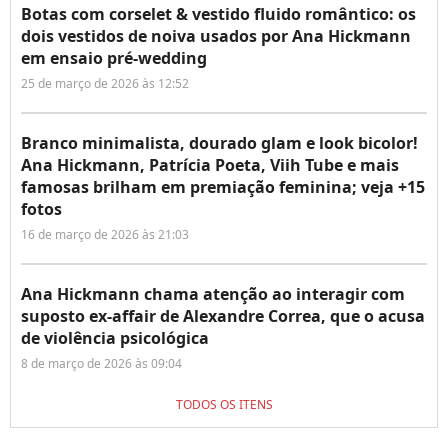
Botas com corselet & vestido fluido romântico: os
dois vestidos de noiva usados por Ana Hickmann
em ensaio pré-wedding
25 de março de 2026 às 12:52
Branco minimalista, dourado glam e look bicolor!
Ana Hickmann, Patrícia Poeta, Viih Tube e mais
famosas brilham em premiação feminina; veja +15
fotos
16 de março de 2026 às 21:03
Ana Hickmann chama atenção ao interagir com
suposto ex-affair de Alexandre Correa, que o acusa
de violência psicológica
8 de março de 2026 às 09:04
TODOS OS ITENS