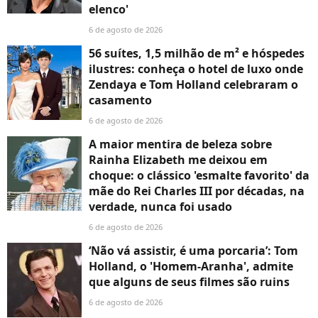
elenco'
6 de agosto de 2026
56 suítes, 1,5 milhão de m² e hóspedes
ilustres: conheça o hotel de luxo onde
Zendaya e Tom Holland celebraram o
casamento
6 de agosto de 2026
A maior mentira de beleza sobre
Rainha Elizabeth me deixou em
choque: o clássico 'esmalte favorito' da
mãe do Rei Charles III por décadas, na
verdade, nunca foi usado
6 de agosto de 2026
‘Não vá assistir, é uma porcaria’: Tom
Holland, o 'Homem-Aranha', admite
que alguns de seus filmes são ruins
6 de agosto de 2026