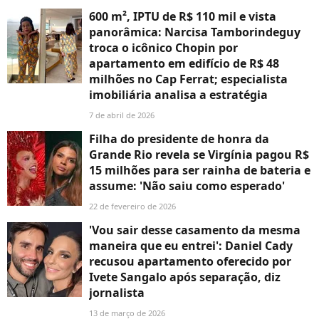
600 m², IPTU de R$ 110 mil e vista
panorâmica: Narcisa Tamborindeguy
troca o icônico Chopin por
apartamento em edifício de R$ 48
milhões no Cap Ferrat; especialista
imobiliária analisa a estratégia
7 de abril de 2026
Filha do presidente de honra da
Grande Rio revela se Virgínia pagou R$
15 milhões para ser rainha de bateria e
assume: 'Não saiu como esperado'
22 de fevereiro de 2026
'Vou sair desse casamento da mesma
maneira que eu entrei': Daniel Cady
recusou apartamento oferecido por
Ivete Sangalo após separação, diz
jornalista
13 de março de 2026