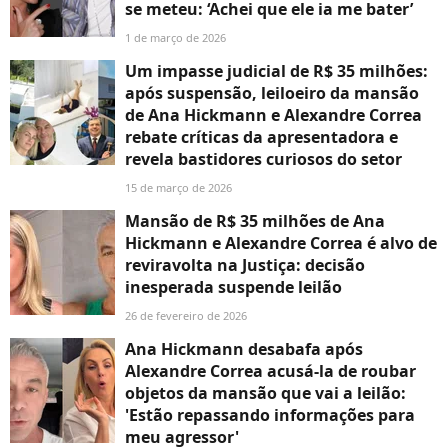
se meteu: ‘Achei que ele ia me bater’
1 de março de 2026
Um impasse judicial de R$ 35 milhões:
após suspensão, leiloeiro da mansão
de Ana Hickmann e Alexandre Correa
rebate críticas da apresentadora e
revela bastidores curiosos do setor
15 de março de 2026
Mansão de R$ 35 milhões de Ana
Hickmann e Alexandre Correa é alvo de
reviravolta na Justiça: decisão
inesperada suspende leilão
26 de fevereiro de 2026
Ana Hickmann desabafa após
Alexandre Correa acusá-la de roubar
objetos da mansão que vai a leilão:
'Estão repassando informações para
meu agressor'