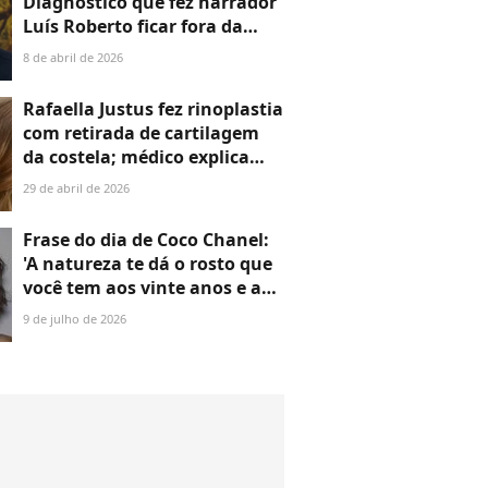
Diagnóstico que fez narrador
Luís Roberto ficar fora da
Copa do Mundo é explicado
8 de abril de 2026
por médico oncologista: 'Pode
dar origem a tumores
Rafaella Justus fez rinoplastia
benignos ou malignos'
com retirada de cartilagem
da costela; médico explica
método: ‘Enxertos para
29 de abril de 2026
modelar o nariz’
Frase do dia de Coco Chanel:
'A natureza te dá o rosto que
você tem aos vinte anos e a
vida molda o rosto que você
9 de julho de 2026
terá aos trinta'