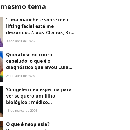
o mesmo tema
'Uma manchete sobre meu
lifting facial está me
deixando...': aos 70 anos, Kris
Jenner quebra silêncio sobre
30 de abril de 2026
rumor de que estaria 'furiosa'
com médico que fez
Queratose no couro
procedimento no rosto
cabeludo: o que é o
diagnóstico que levou Lula
para realização de um
24 de abril de 2026
procedimento cirúrgico?
Médica explica quando
‘Congelei meu esperma para
quadro pode evoluir para
ver se quero um filho
câncer de pele
biológico': médico
especialista em reprodução
13 de março de 2026
explica procedimento de Bella
Longuinho antes de cirurgia
O que é neoplasia?
de afirmação de gênero