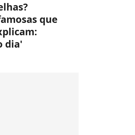
elhas?
 famosas que
xplicam:
 dia'