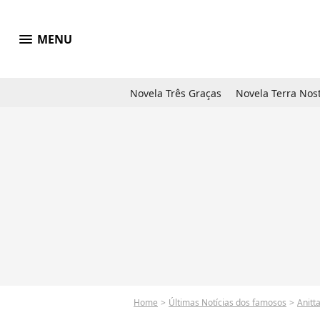
menu
MENU
Novela Três Graças
Novela Terra Nos
Home
Últimas Notícias dos famosos
Anitt