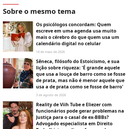
Sobre o mesmo tema
Os psicólogos concordam: Quem
player2
escreve em uma agenda usa muito
mais o cérebro do que quem usa um
calendário digital no celular
14 de maio de 2026
Sêneca, filósofo do Estoicismo, e sua
lição sobre riqueza: 'É grande aquele
que usa a louça de barro como se fosse
de prata, mas não é menor aquele que
usa a de prata como se fosse de barro'
3 de agosto de 2026
Reality de Viih Tube e Eliezer com
funcionários pode gerar problemas na
Justiça para o casal de ex-BBBs?
Advogado especialista em Direito