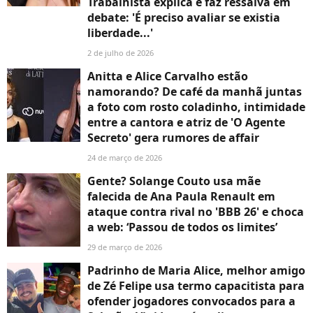
Trabalhista explica e faz ressalva em
debate: 'É preciso avaliar se existia
liberdade...'
2 de julho de 2026
Anitta e Alice Carvalho estão
namorando? De café da manhã juntas
a foto com rosto coladinho, intimidade
entre a cantora e atriz de 'O Agente
Secreto' gera rumores de affair
24 de março de 2026
Gente? Solange Couto usa mãe
falecida de Ana Paula Renault em
ataque contra rival no 'BBB 26' e choca
a web: ‘Passou de todos os limites’
29 de março de 2026
Padrinho de Maria Alice, melhor amigo
de Zé Felipe usa termo capacitista para
ofender jogadores convocados para a