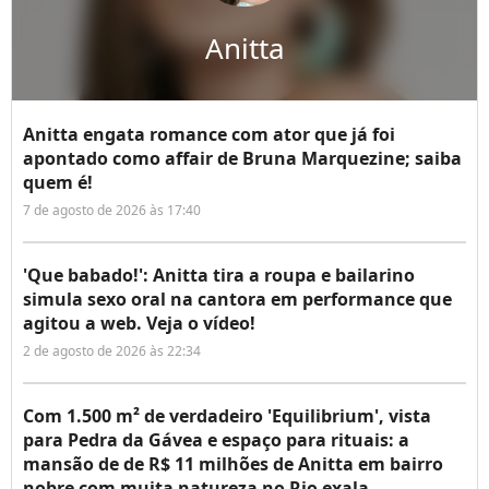
Anitta
Anitta engata romance com ator que já foi
apontado como affair de Bruna Marquezine; saiba
quem é!
7 de agosto de 2026 às 17:40
'Que babado!': Anitta tira a roupa e bailarino
simula sexo oral na cantora em performance que
agitou a web. Veja o vídeo!
2 de agosto de 2026 às 22:34
Com 1.500 m² de verdadeiro 'Equilibrium', vista
para Pedra da Gávea e espaço para rituais: a
mansão de de R$ 11 milhões de Anitta em bairro
nobre com muita natureza no Rio exala