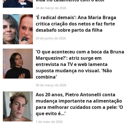
24 de março de 2026
'É radical demais': Ana Maria Braga
critica criação dos netos e faz forte
desabafo sobre parto da filha
29 de junho de 2026
'O que aconteceu com a boca da Bruna
Marquezine?': atriz surge em
entrevista na TV e web lamenta
suposta mudança no visual. 'Não
combina'
30 de março de 2026
Aos 20 anos, Pietro Antonelli conta
mudança importante na alimentação
para melhorar cuidados com a pele: ‘O
que evito é…’
1 de maio de 2026