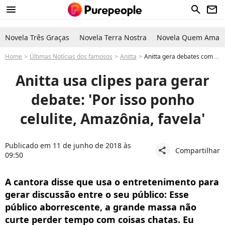
menu
search
newsletter
Novela Três Graças
Novela Terra Nostra
Novela Quem Ama C
Home
Últimas Notícias dos famosos
Anitta
Anitta gera debates com clipes: 'Grande massa não curte perder tempo com coisas chatas'
Anitta usa clipes para gerar
debate: 'Por isso ponho
celulite, Amazônia, favela'
Publicado em 11 de junho de 2018 às
Compartilhar
share
09:50
A cantora disse que usa o entretenimento para
gerar discussão entre o seu público: Esse
público aborrescente, a grande massa não
curte perder tempo com coisas chatas. Eu