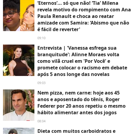
‘Eternos’... só que não! ‘Tia’ Milena
revela motivo do rompimento com Ana
Paula Renault e choca ao reatar
amizade com Samira: ‘Abismo que não
é fácil de reverter'
09:10
Entrevista | 'Vanessa esfrega sua
branquitude': Alinne Moraes volta
como vilã cruel em 'Por Você' e
promete colocar o racismo em debate
após 5 anos longe das novelas
09:03
Nem pizza, nem carne: hoje aos 45
anos e aposentado do tênis, Roger
Federer por 20 anos repetiu o mesmo
hábito alimentar antes dos jogos
08:04
Dieta com muitos carboidratos e