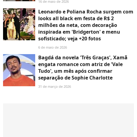
16 de maio de 2026
Leonardo e Poliana Rocha surgem com
looks all black em festa de R$ 2
milhões da neta, com decoração
inspirada em 'Bridgerton' e menu
sofisticado; veja +20 fotos
6 de maio de 2026
Bagdá da novela 'Três Graças', Xamã
engata romance com atriz de 'Vale
Tudo', um mês após confirmar
separação de Sophie Charlotte
31 de março de 2026