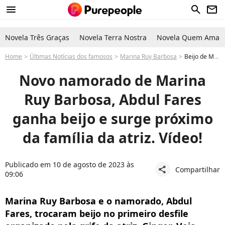
menu
search
newsletter
Novela Três Graças
Novela Terra Nostra
Novela Quem Ama C
Home
Últimas Notícias dos famosos
Marina Ruy Barbosa
Beijo de Marina Ruy Barbosa e novo namorado marca evento da atriz. Veja vídeo!
Novo namorado de Marina
Ruy Barbosa, Abdul Fares
ganha beijo e surge próximo
da família da atriz. Vídeo!
Publicado em 10 de agosto de 2023 às
Compartilhar
share
09:06
Marina Ruy Barbosa e o namorado, Abdul
Fares, trocaram beijo no primeiro desfile