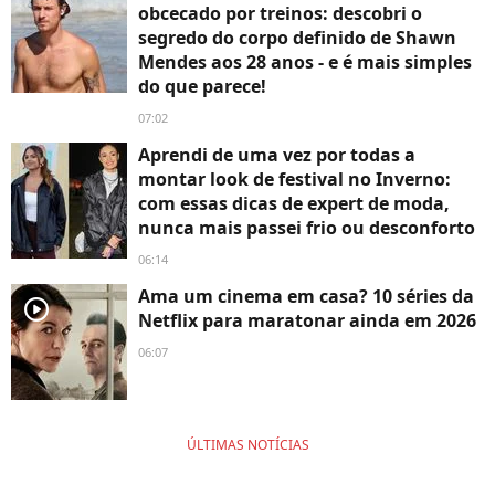
obcecado por treinos: descobri o
segredo do corpo definido de Shawn
Mendes aos 28 anos - e é mais simples
do que parece!
07:02
Aprendi de uma vez por todas a
montar look de festival no Inverno:
com essas dicas de expert de moda,
nunca mais passei frio ou desconforto
06:14
Ama um cinema em casa? 10 séries da
player2
Netflix para maratonar ainda em 2026
06:07
ÚLTIMAS NOTÍCIAS