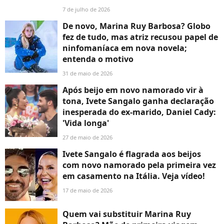
7 de julho de 2026
De novo, Marina Ruy Barbosa? Globo
fez de tudo, mas atriz recusou papel de
ninfomaníaca em nova novela;
entenda o motivo
31 de maio de 2026
Após beijo em novo namorado vir à
tona, Ivete Sangalo ganha declaração
inesperada do ex-marido, Daniel Cady:
'Vida longa'
27 de maio de 2026
Ivete Sangalo é flagrada aos beijos
com novo namorado pela primeira vez
em casamento na Itália. Veja vídeo!
17 de maio de 2026
Quem vai substituir Marina Ruy