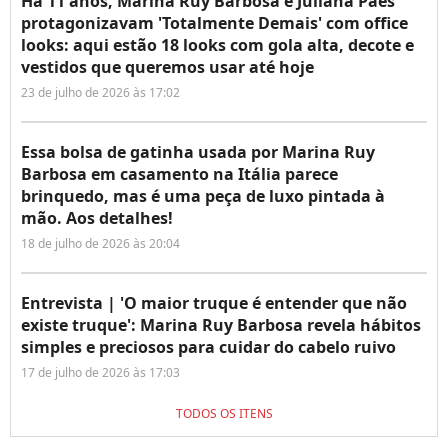
Há 11 anos, Marina Ruy Barbosa e Juliana Paes
protagonizavam 'Totalmente Demais' com office
looks: aqui estão 18 looks com gola alta, decote e
vestidos que queremos usar até hoje
23 de julho de 2026 às 17:02
Essa bolsa de gatinha usada por Marina Ruy
Barbosa em casamento na Itália parece
brinquedo, mas é uma peça de luxo pintada à
mão. Aos detalhes!
18 de julho de 2026 às 20:04
Entrevista | 'O maior truque é entender que não
existe truque': Marina Ruy Barbosa revela hábitos
simples e preciosos para cuidar do cabelo ruivo
17 de julho de 2026 às 17:03
TODOS OS ITENS