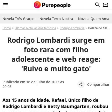
menu
search
newsletter
Novela Três Graças
Novela Terra Nostra
Novela Quem Ama C
Home
Últimas Notícias dos famosos
Rodrigo Lombardi
Beleza do filho adolescente de Rodrigo Lombardi rouba a cena em foto com ator: 'Ruivo e muito gato'
Rodrigo Lombardi surge em
foto rara com filho
adolescente e web reage:
'Ruivo e muito gato'
Publicado em 16 de julho de 2023 às
Compartilhar
share
20:03
Aos 15 anos de idade, Rafael, único filho de
Rodrigo Lombardi e Betty Baumgarten, roubou