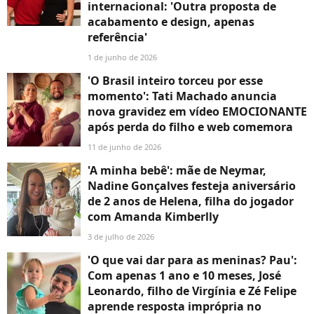
internacional: 'Outra proposta de
acabamento e design, apenas
referência'
1 de junho de 2026
'O Brasil inteiro torceu por esse
momento': Tati Machado anuncia
nova gravidez em vídeo EMOCIONANTE
após perda do filho e web comemora
11 de junho de 2026
'A minha bebê': mãe de Neymar,
Nadine Gonçalves festeja aniversário
de 2 anos de Helena, filha do jogador
com Amanda Kimberlly
3 de julho de 2026
'O que vai dar para as meninas? Pau':
Com apenas 1 ano e 10 meses, José
Leonardo, filho de Virgínia e Zé Felipe
aprende resposta imprópria no