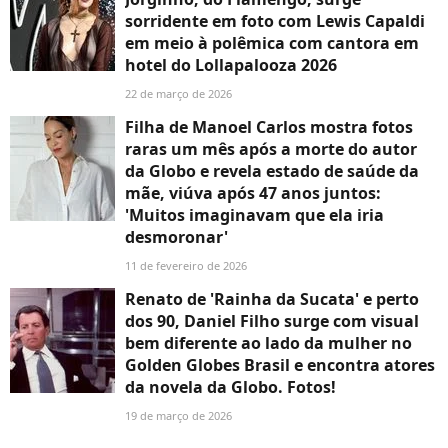
sorridente em foto com Lewis Capaldi
em meio à polêmica com cantora em
hotel do Lollapalooza 2026
22 de março de 2026
Filha de Manoel Carlos mostra fotos
raras um mês após a morte do autor
da Globo e revela estado de saúde da
mãe, viúva após 47 anos juntos:
'Muitos imaginavam que ela iria
desmoronar'
11 de fevereiro de 2026
Renato de 'Rainha da Sucata' e perto
dos 90, Daniel Filho surge com visual
bem diferente ao lado da mulher no
Golden Globes Brasil e encontra atores
da novela da Globo. Fotos!
19 de março de 2026