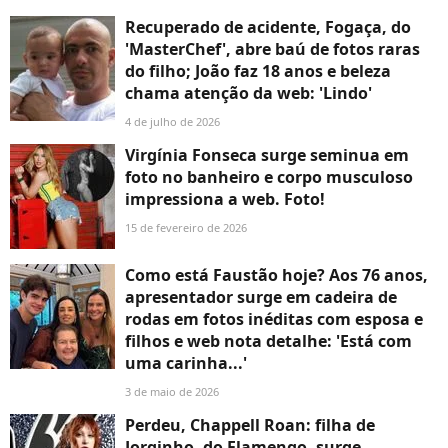
Recuperado de acidente, Fogaça, do
'MasterChef', abre baú de fotos raras
do filho; João faz 18 anos e beleza
chama atenção da web: 'Lindo'
4 de julho de 2026
Virgínia Fonseca surge seminua em
foto no banheiro e corpo musculoso
impressiona a web. Foto!
15 de fevereiro de 2026
Como está Faustão hoje? Aos 76 anos,
apresentador surge em cadeira de
rodas em fotos inéditas com esposa e
filhos e web nota detalhe: 'Está com
uma carinha...'
3 de maio de 2026
Perdeu, Chappell Roan: filha de
Jorginho, do Flamengo, surge