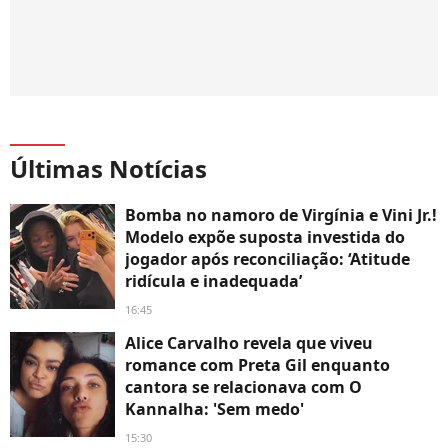
Últimas Notícias
Bomba no namoro de Virgínia e Vini Jr.!
Modelo expõe suposta investida do
jogador após reconciliação: ‘Atitude
ridícula e inadequada’
16:45
Alice Carvalho revela que viveu
romance com Preta Gil enquanto
cantora se relacionava com O
Kannalha: 'Sem medo'
15:30