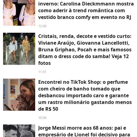
inverno: Carolina Dieckmmann mostra
como aderir à trend romântica com
vestido branco comfy em evento no RJ
12:00
Cristais, renda, decote e vestido curto:
Viviane Araújo, Giovanna Lancellotti,
Bruna Griphao, Pocah e mais famosos
ditam o dress code do samba! Veja 12
fotos
11:01
Encontrei no TikTok Shop: o perfume
com cheiro de banho tomado que
desbancou importado caro e garante
um rastro milionário gastando menos
de R$ 50
10:06
Jorge Messi morre aos 68 anos: pai e
empresário de Lionel foi decisivo para