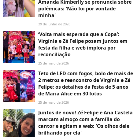
Amanda Kimberlly se pronuncia sobre
polêmicas: 'Não foi por vontade
minha'
29 de junho de 2026
‘Volta mais esperada que a Copa’:
Virgínia e Zé Felipe posam juntos em
festa da filha e web implora por
reconciliação
25 de maio de 2026
Teto de LED com fogos, bolo de mais de
2 metros e reencontro de Virgínia e Zé
Felipe: os detalhes da festa de 5 anos
de Maria Alice em 30 fotos
25 de maio de 2026
Juntos de novo! Zé Felipe e Ana Castela
marcam almoço com a família do
cantor e agitam a web: 'Os olhos dele
brilhando por ela'