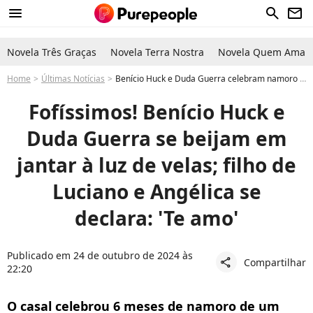
menu
search
newsletter
Novela Três Graças
Novela Terra Nostra
Novela Quem Ama C
Home
Últimas Notícias
Benício Huck e Duda Guerra celebram namoro com jantar à luz de velas e filho de Luciano Huck se declara: 'Te amo'
Fofíssimos! Benício Huck e
Duda Guerra se beijam em
jantar à luz de velas; filho de
Luciano e Angélica se
declara: 'Te amo'
Publicado em 24 de outubro de 2024 às
Compartilhar
share
22:20
O casal celebrou 6 meses de namoro de um