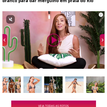
branco para dar mergulho em praia do Rio
00:00
/
02:44
VEJA TODAS AS FOTOS