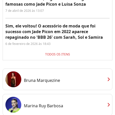
famosas como Jade Picon e Luisa Sonza
7 de abril de 2026 às 13:07
Sim, ele voltou! O acessório de moda que foi
sucesso com Jade Picon em 2022 aparece
repaginado no 'BBB 26' com Sarah, Sol e Samira
6 de fevereiro de 2026 às 18:43
TODOS OS ITENS
chevron_right
Bruna Marquezine
chevron_right
Marina Ruy Barbosa