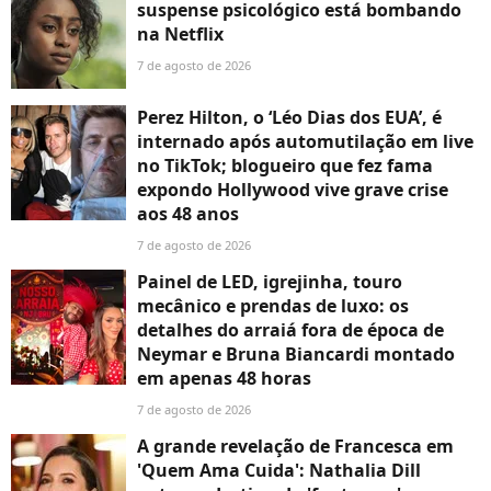
suspense psicológico está bombando
na Netflix
7 de agosto de 2026
Perez Hilton, o ‘Léo Dias dos EUA’, é
internado após automutilação em live
no TikTok; blogueiro que fez fama
expondo Hollywood vive grave crise
aos 48 anos
7 de agosto de 2026
Painel de LED, igrejinha, touro
mecânico e prendas de luxo: os
detalhes do arraiá fora de época de
Neymar e Bruna Biancardi montado
em apenas 48 horas
7 de agosto de 2026
A grande revelação de Francesca em
'Quem Ama Cuida': Nathalia Dill