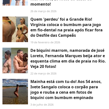
momento!
26 de março de 2026
Quem 'perdeu' foi a Grande Rio!
Virgínia coloca o bumbum para jogo
em fio-dental na praia após ficar fora
do Desfile das Campeãs
19 de fevereiro de 2026
De biquíni marrom, namorada de José
Loreto, Fernanda Marques beija ator e
esquenta clima em dia de praia no Rio.
Veja 20 fotos!
22 de março de 2026
Mainha está com tu-do! Aos 54 anos,
Ivete Sangalo coloca o corpão para
jogo e rouba a cena em fotos de
biquíni com bumbum empinado
3 de julho de 2026