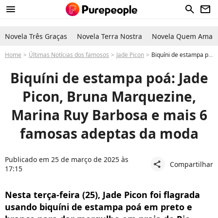
menu
search
newsletter
Novela Três Graças
Novela Terra Nostra
Novela Quem Ama C
Home
Últimas Notícias dos famosos
Jade Picon
Biquíni de estampa poá: Jade Picon, Bruna Marquezine, Marina Ruy Barbosa e mais 6 famosas adeptas da moda
Biquíni de estampa poá: Jade
Picon, Bruna Marquezine,
Marina Ruy Barbosa e mais 6
famosas adeptas da moda
Publicado em 25 de março de 2025 às
Compartilhar
share
17:15
Nesta terça-feira (25), Jade Picon foi flagrada
usando biquíni de estampa poá em preto e