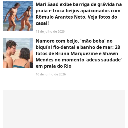
Mari Saad exibe barriga de grávida na
praia e troca beijos apaixonados com
Rômulo Arantes Neto. Veja fotos do
casal!
18 de julho de 2026
Namoro com beijo, 'mão boba' no
biquíni fio-dental e banho de mar: 28
fotos de Bruna Marquezine e Shawn
Mendes no momento 'adeus saudade'
em praia do Rio
10 de junho de 2026