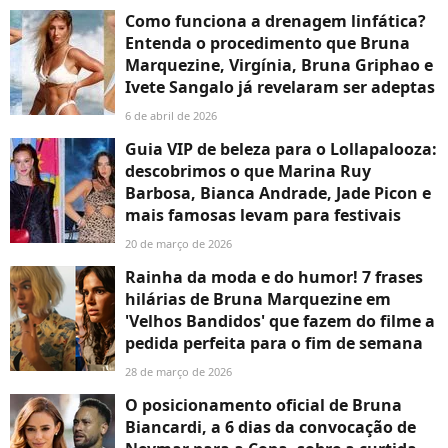
Como funciona a drenagem linfática?
Entenda o procedimento que Bruna
Marquezine, Virgínia, Bruna Griphao e
Ivete Sangalo já revelaram ser adeptas
6 de abril de 2026
Guia VIP de beleza para o Lollapalooza:
descobrimos o que Marina Ruy
Barbosa, Bianca Andrade, Jade Picon e
mais famosas levam para festivais
20 de março de 2026
Rainha da moda e do humor! 7 frases
hilárias de Bruna Marquezine em
'Velhos Bandidos' que fazem do filme a
pedida perfeita para o fim de semana
28 de março de 2026
O posicionamento oficial de Bruna
Biancardi, a 6 dias da convocação de