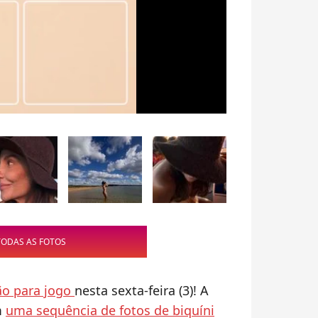
TODAS AS FOTOS
ão para jogo
nesta sexta-feira (3)! A
m
uma sequência de fotos de biquíni