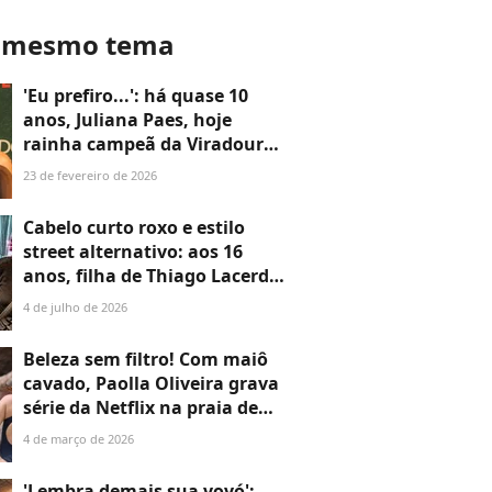
o mesmo tema
'Eu prefiro...': há quase 10
anos, Juliana Paes, hoje
rainha campeã da Viradouro,
reprovou Photoshop que
23 de fevereiro de 2026
aumentou seu bumbum e
mudou seu corpo em foto na
Cabelo curto roxo e estilo
praia
street alternativo: aos 16
anos, filha de Thiago Lacerda
rouba a cena em fotos raras
4 de julho de 2026
publicadas pelo ator. 'Amor
colorido'
Beleza sem filtro! Com maiô
cavado, Paolla Oliveira grava
série da Netflix na praia de
Copacabana; corpo real rouba
4 de março de 2026
cena em 25 fotos
'Lembra demais sua vovó':