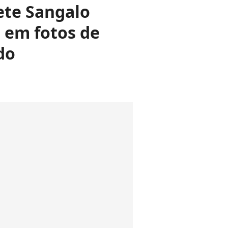
ete Sangalo
a em fotos de
do