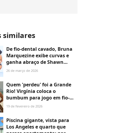
s similares
De fio-dental cavado, Bruna
Marquezine exibe curvas e
ganha abraço de Shawn
Mendes em dia de mar no Rio;
26 de março de 2026
26 fotos do casal do
momento!
Quem 'perdeu' foi a Grande
Rio! Virgínia coloca o
bumbum para jogo em fio-
dental na praia após ficar
19 de fevereiro de 2026
fora do Desfile das Campeãs
Piscina gigante, vista para
Los Angeles e quarto que