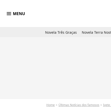
menu
MENU
Novela Três Graças
Novela Terra Nos
Home
Últimas Notícias dos famosos
Ivete