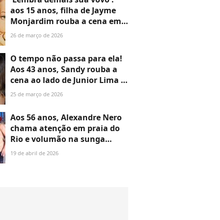
aos 15 anos, filha de Jayme
Monjardim rouba a cena em
novas fotos por semelhança
26 de março de 2026
com avó, a cantora Maysa
O tempo não passa para ela!
Aos 43 anos, Sandy rouba a
cena ao lado de Junior Lima e
dos pais, Xororó e Noely
25 de março de 2026
Lima, em rara aparição; fotos
Aos 56 anos, Alexandre Nero
chama atenção em praia do
Rio e volumão na sunga
rouba a cena em fotos. Veja
19 de abril de 2026
todas!