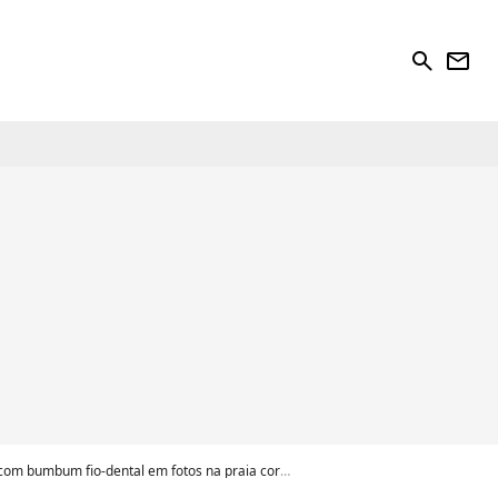
search
newsletter
om bumbum fio-dental em fotos na praia corpo