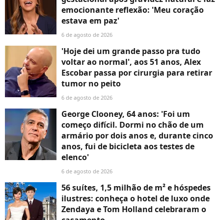
emocionante reflexão: 'Meu coração
estava em paz'
6 de agosto de 2026
'Hoje dei um grande passo pra tudo
voltar ao normal', aos 51 anos, Alex
Escobar passa por cirurgia para retirar
tumor no peito
6 de agosto de 2026
George Clooney, 64 anos: 'Foi um
começo difícil. Dormi no chão de um
armário por dois anos e, durante cinco
anos, fui de bicicleta aos testes de
elenco'
6 de agosto de 2026
56 suítes, 1,5 milhão de m² e hóspedes
ilustres: conheça o hotel de luxo onde
Zendaya e Tom Holland celebraram o
casamento