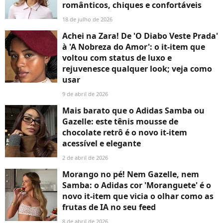
românticos, chiques e confortáveis
18 de julho de 2026
Achei na Zara! De 'O Diabo Veste Prada'
à 'A Nobreza do Amor': o it-item que
voltou com status de luxo e
rejuvenesce qualquer look; veja como
usar
9 de abril de 2026
Mais barato que o Adidas Samba ou
Gazelle: este tênis mousse de
chocolate retrô é o novo it-item
acessível e elegante
2 de abril de 2026
Morango no pé! Nem Gazelle, nem
Samba: o Adidas cor 'Moranguete' é o
novo it-item que vicia o olhar como as
frutas de IA no seu feed
8 de abril de 2026