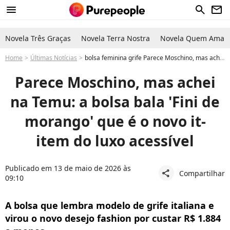
menu
search
newsletter
Novela Três Graças
Novela Terra Nostra
Novela Quem Ama C
Home
Últimas Notícias
bolsa feminina grife Parece Moschino, mas achei na Temu: a bolsa bala 'Fini de morango' que é o novo it-item do luxo acessível
Parece Moschino, mas achei
na Temu: a bolsa bala 'Fini de
morango' que é o novo it-
item do luxo acessível
Publicado em 13 de maio de 2026 às
Compartilhar
share
09:10
A bolsa que lembra modelo de grife italiana e
virou o novo desejo fashion por custar R$ 1.884