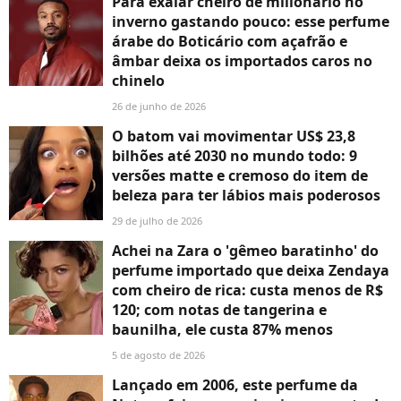
Para exalar cheiro de milionário no
inverno gastando pouco: esse perfume
árabe do Boticário com açafrão e
âmbar deixa os importados caros no
chinelo
26 de junho de 2026
O batom vai movimentar US$ 23,8
bilhões até 2030 no mundo todo: 9
versões matte e cremoso do item de
beleza para ter lábios mais poderosos
29 de julho de 2026
Achei na Zara o 'gêmeo baratinho' do
perfume importado que deixa Zendaya
com cheiro de rica: custa menos de R$
120; com notas de tangerina e
baunilha, ele custa 87% menos
5 de agosto de 2026
Lançado em 2006, este perfume da