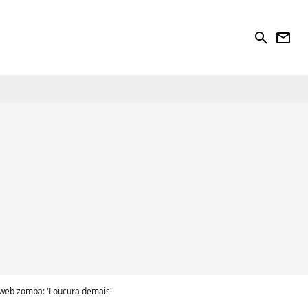
search
newsletter
 web zomba: 'Loucura demais'