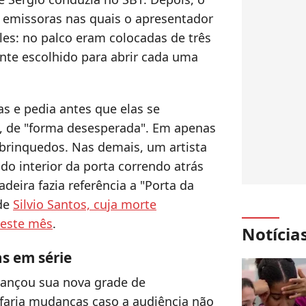
s emissoras nas quais o apresentador
les: no palco eram colocadas de três
ante escolhido para abrir cada uma
as e pedia antes que elas se
, de "forma desesperada". Em apenas
brinquedos. Nas demais, um artista
do interior da porta correndo atrás
deira fazia referência a "Porta da
 de
Silvio Santos, cuja morte
deste mês
.
Notícia
s em série
lançou sua nova grade de
aria mudanças caso a audiência não