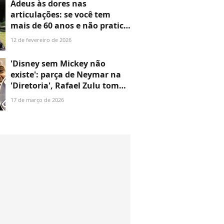
Adeus às dores nas
articulações: se você tem
mais de 60 anos e não pratica
nenhum esporte, o Yoga é a
12 de fevereiro de 2026
chave para um corpo
funcional e mais forte
'Disney sem Mickey não
existe': parça de Neymar na
'Diretoria', Rafael Zulu toma
as dores do jogador, manda
17 de março de 2026
recado para Ancelotti após
não-convocação e vira alvo de
críticas na web