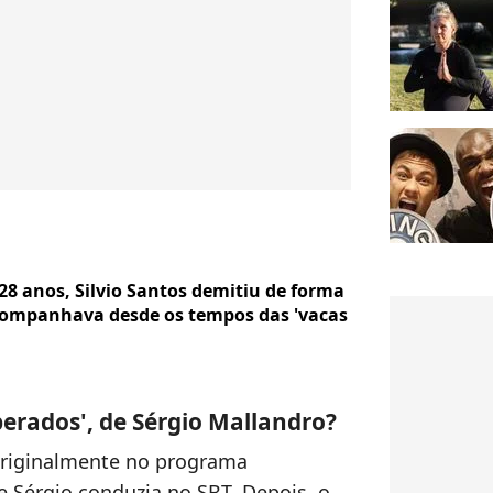
8 anos, Silvio Santos demitiu de forma
companhava desde os tempos das 'vacas
perados', de Sérgio Mallandro?
 originalmente no programa
e Sérgio conduzia no SBT. Depois, o