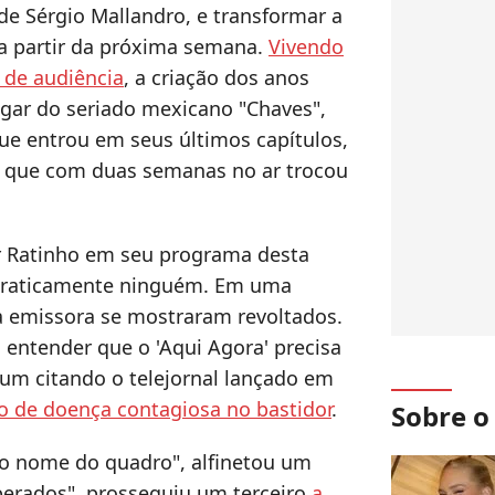
 de Sérgio Mallandro, e transformar a
a partir da próxima semana.
Vivendo
 de audiência
, a criação dos anos
ugar do seriado mexicano "Chaves",
ue entrou em seus últimos capítulos,
, que com duas semanas no ar trocou
or Ratinho em seu programa desta
 praticamente ninguém. Em uma
a emissora se mostraram revoltados.
 entender que o 'Aqui Agora' precisa
um citando o telejornal lançado em
o de doença contagiosa no bastidor
.
Sobre 
 o nome do quadro", alfinetou um
perados", prosseguiu um terceiro
a