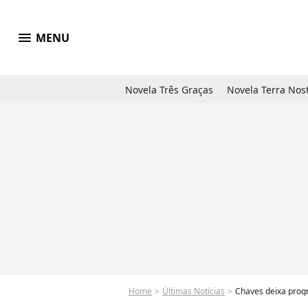
menu
MENU
Novela Três Graças
Novela Terra Nos
Home
Últimas Notícias
Chaves deixa progr