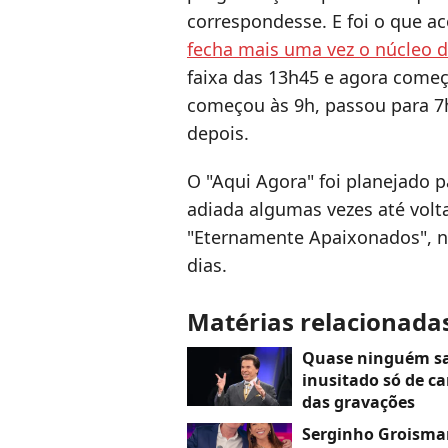
correspondesse. E foi o que ac
fecha mais uma vez o núcleo d
faixa das 13h45 e agora começa
começou às 9h, passou para 7
depois.
O "Aqui Agora" foi planejado p
adiada algumas vezes até volta
"Eternamente Apaixonados", no
dias.
Matérias relacionada
Quase ninguém sab
inusitado só de c
das gravações
Serginho Groisman