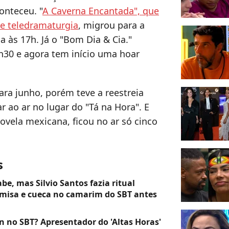
onteceu. "
A Caverna Encantada", que
e teledramaturgia
, migrou para a
 às 17h. Já o "Bom Dia & Cia."
h30 e agora tem início uma hoar
ara junho, porém teve a reestreia
r ao ar no lugar do "Tá na Hora". E
vela mexicana, ficou no ar só cinco
s
e, mas Silvio Santos fazia ritual
amisa e cueca no camarim do SBT antes
 no SBT? Apresentador do 'Altas Horas'