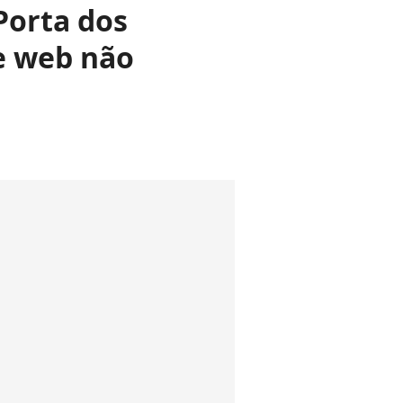
'Porta dos
e web não