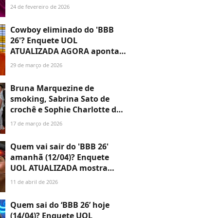
e possível reviravolta no
24 de fevereiro de 2026
Paredão; aos números!
Cowboy eliminado do 'BBB
26'? Enquete UOL
ATUALIZADA AGORA aponta
desfecho surpreendente no
29 de março de 2026
Paredão entre veterano,
Boneco e Jordana; descubra!
Bruna Marquezine de
smoking, Sabrina Sato de
crochê e Sophie Charlotte de
decote profundo! +50 looks de
17 de março de 2026
famosas em evento de
cinema no Rio de Janeiro
Quem vai sair do 'BBB 26'
amanhã (12/04)? Enquete
UOL ATUALIZADA mostra
disputa acirradíssima entre
11 de abril de 2026
brothers; aos detalhes!
Quem sai do ‘BBB 26’ hoje
(14/04)? Enquete UOL