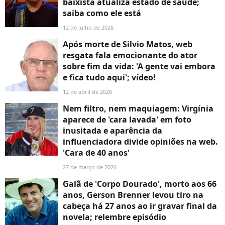
baixista atualiza estado de saúde;
saiba como ele está
12 de julho de 2026
Após morte de Silvio Matos, web
resgata fala emocionante do ator
sobre fim da vida: 'A gente vai embora
e fica tudo aqui'; vídeo!
12 de abril de 2026
Nem filtro, nem maquiagem: Virgínia
aparece de 'cara lavada' em foto
inusitada e aparência da
influenciadora divide opiniões na web.
'Cara de 40 anos'
27 de março de 2026
Galã de 'Corpo Dourado', morto aos 66
anos, Gerson Brenner levou tiro na
cabeça há 27 anos ao ir gravar final da
novela; relembre episódio