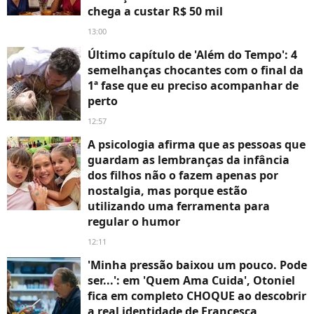
chega a custar R$ 50 mil
13:00
Último capítulo de 'Além do Tempo': 4
semelhanças chocantes com o final da
1ª fase que eu preciso acompanhar de
perto
12:57
A psicologia afirma que as pessoas que
guardam as lembranças da infância
dos filhos não o fazem apenas por
nostalgia, mas porque estão
utilizando uma ferramenta para
regular o humor
12:11
'Minha pressão baixou um pouco. Pode
ser...': em 'Quem Ama Cuida', Otoniel
fica em completo CHOQUE ao descobrir
a real identidade de Francesca