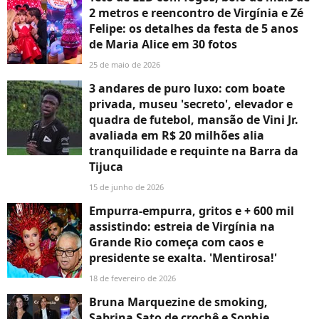
2 metros e reencontro de Virgínia e Zé
Felipe: os detalhes da festa de 5 anos
de Maria Alice em 30 fotos
25 de maio de 2026
3 andares de puro luxo: com boate
privada, museu 'secreto', elevador e
quadra de futebol, mansão de Vini Jr.
avaliada em R$ 20 milhões alia
tranquilidade e requinte na Barra da
Tijuca
15 de junho de 2026
Empurra-empurra, gritos e + 600 mil
assistindo: estreia de Virgínia na
Grande Rio começa com caos e
presidente se exalta. 'Mentirosa!'
18 de fevereiro de 2026
Bruna Marquezine de smoking,
Sabrina Sato de crochê e Sophie