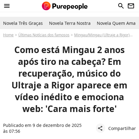
menu
search
newsletter
Novela Três Graças
Novela Terra Nostra
Novela Quem Ama C
Home
Últimas Notícias dos famosos
Mingau/Mingau (Ultraje a Rigor)
Co
Como está Mingau 2 anos
após tiro na cabeça? Em
recuperação, músico do
Ultraje a Rigor aparece em
vídeo inédito e emociona
web: 'Cara mais forte'
Publicado em 9 de dezembro de 2025
Compartilhar
share
às 07:56