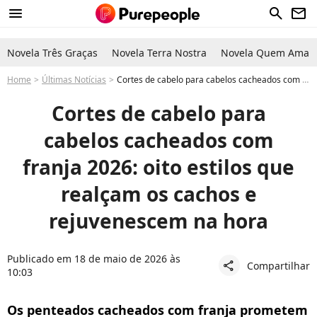
menu
search
newsletter
Novela Três Graças
Novela Terra Nostra
Novela Quem Ama C
Home
Últimas Notícias
Cortes de cabelo para cabelos cacheados com franja 2026: oito estilos que realçam os cachos e rejuvenescem na hora
Cortes de cabelo para
cabelos cacheados com
franja 2026: oito estilos que
realçam os cachos e
rejuvenescem na hora
Publicado em 18 de maio de 2026 às
Compartilhar
share
10:03
Os penteados cacheados com franja prometem