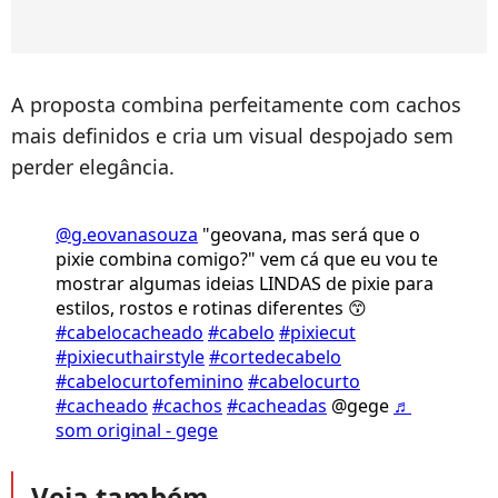
A proposta combina perfeitamente com cachos
mais definidos e cria um visual despojado sem
perder elegância.
@g.eovanasouza
"geovana, mas será que o
pixie combina comigo?" vem cá que eu vou te
mostrar algumas ideias LINDAS de pixie para
estilos, rostos e rotinas diferentes 😙
#cabelocacheado
#cabelo
#pixiecut
#pixiecuthairstyle
#cortedecabelo
#cabelocurtofeminino
#cabelocurto
#cacheado
#cachos
#cacheadas
@gege
♬
som original - gege
Veja também