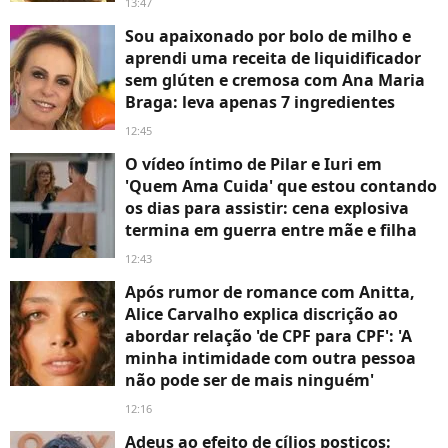
13:47
Sou apaixonado por bolo de milho e
aprendi uma receita de liquidificador
sem glúten e cremosa com Ana Maria
Braga: leva apenas 7 ingredientes
12:45
O vídeo íntimo de Pilar e Iuri em
'Quem Ama Cuida' que estou contando
os dias para assistir: cena explosiva
termina em guerra entre mãe e filha
12:43
Após rumor de romance com Anitta,
Alice Carvalho explica discrição ao
abordar relação 'de CPF para CPF': 'A
minha intimidade com outra pessoa
não pode ser de mais ninguém'
12:16
Adeus ao efeito de cílios postiços: