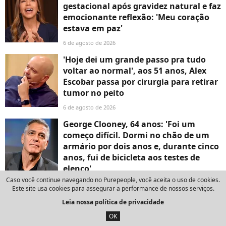
gestacional após gravidez natural e faz
emocionante reflexão: 'Meu coração
estava em paz'
6 de agosto de 2026
'Hoje dei um grande passo pra tudo
voltar ao normal', aos 51 anos, Alex
Escobar passa por cirurgia para retirar
tumor no peito
6 de agosto de 2026
George Clooney, 64 anos: 'Foi um
começo difícil. Dormi no chão de um
armário por dois anos e, durante cinco
anos, fui de bicicleta aos testes de
elenco'
Caso você continue navegando no Purepeople, você aceita o uso de cookies.
6 de agosto de 2026
Este site usa cookies para assegurar a performance de nossos serviços.
56 suítes, 1,5 milhão de m² e hóspedes
Leia nossa política de privacidade
ilustres: conheça o hotel de luxo onde
OK
Zendaya e Tom Holland celebraram o