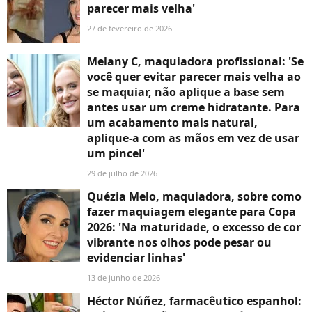
parecer mais velha'
27 de fevereiro de 2026
Melany C, maquiadora profissional: 'Se
você quer evitar parecer mais velha ao
se maquiar, não aplique a base sem
antes usar um creme hidratante. Para
um acabamento mais natural,
aplique-a com as mãos em vez de usar
um pincel'
29 de julho de 2026
Quézia Melo, maquiadora, sobre como
fazer maquiagem elegante para Copa
2026: 'Na maturidade, o excesso de cor
vibrante nos olhos pode pesar ou
evidenciar linhas'
13 de junho de 2026
Héctor Núñez, farmacêutico espanhol: