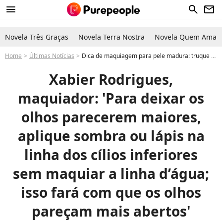
menu
search
newsletter
Novela Três Graças
Novela Terra Nostra
Novela Quem Ama C
Home
Últimas Notícias
Dica de maquiagem para pele madura: truque de maquiador especialista com lápis de olho faz os olhos parecerem maiores
Xabier Rodrigues,
maquiador: 'Para deixar os
olhos parecerem maiores,
aplique sombra ou lápis na
linha dos cílios inferiores
sem maquiar a linha d’água;
isso fará com que os olhos
pareçam mais abertos'