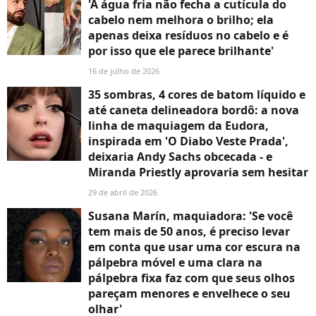
'A água fria não fecha a cutícula do
cabelo nem melhora o brilho; ela
apenas deixa resíduos no cabelo e é
por isso que ele parece brilhante'
16 de julho de 2026
35 sombras, 4 cores de batom líquido e
até caneta delineadora bordô: a nova
linha de maquiagem da Eudora,
inspirada em 'O Diabo Veste Prada',
deixaria Andy Sachs obcecada - e
Miranda Priestly aprovaria sem hesitar
29 de abril de 2026
Susana Marín, maquiadora: 'Se você
tem mais de 50 anos, é preciso levar
em conta que usar uma cor escura na
pálpebra móvel e uma clara na
pálpebra fixa faz com que seus olhos
pareçam menores e envelhece o seu
olhar'