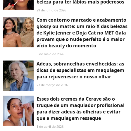
beleza para ter lábios mais poderosos
29 de julho de 2026
Com contorno marcado e acabamento
glossy ou matte: um raio-X das belezas
de Kylie Jenner e Doja Cat no MET Gala
provam que o nude perfeito é o maior
vício beauty do momento
5 de maio de 2026
Adeus, sobrancelhas envelhecidas: as
dicas de especialistas em maquiagem
para rejuvenescer o nosso olhar
27 de março de 2026
Esses dois cremes da Cerave são o
truque de um maquiador profissional
para dizer adeus às olheiras e evitar
que a maquiagem resseque
1 de abril de 2026