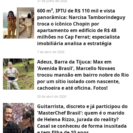
21 de julho de 2026
600 m², IPTU de R$ 110 mil e vista
panorâmica: Narcisa Tamborindeguy
troca o icônico Chopin por
apartamento em edifício de R$ 48
milhões no Cap Ferrat; especialista
imobiliária analisa a estratégia
7 de abril de 2026
Adeus, Barra da Tijuca: Max em
'Avenida Brasil', Marcello Novaes
trocou mansão em bairro nobre do Rio
por um sítio isolado com nascente,
cachoeira e até oficina. Fotos!
20 de abril de 2026
Guitarrista, discreto e já participou do
'MasterChef Brasil': quem é o marido
de Helena Rizzo, jurada do reality?
Casal se conheceu de forma inusitada
e tem filha de 10 anos