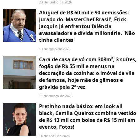
23 de junho de 2026
Aluguel de R$ 60 mil e 90 demissões:
jurado do 'MasterChef Brasil', Érick
Jacquin já enfrentou falência
avassaladora e dívida milionária. 'Não
tinha clientes'
13 de maio de 2026
Cara de casa de vó com 308m², 3 suítes,
fogão de R$ 55 mil e menus na
decoração da cozinha: o imóvel de vila
de famosa, hoje mãe de gêmeos e
grávida pela 2ª vez
11 de março de 2026
Pretinho nada básico: em look all
black, Camila Queiroz combina vestido
de R$ 13 mil com bolsa de R$ 15 mil em
evento. Fotos!
16 de abril de 2026